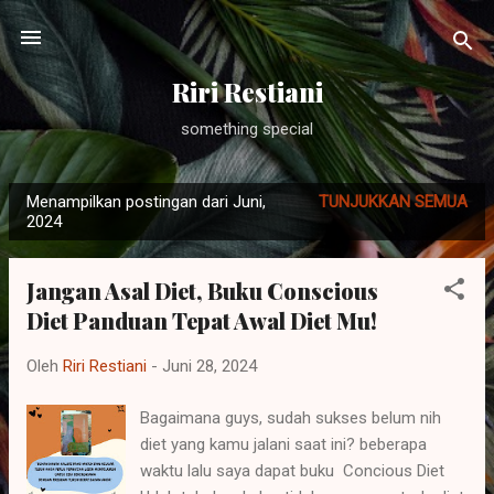
Langsung ke konten utama
Riri Restiani
something special
Menampilkan postingan dari Juni,
TUNJUKKAN SEMUA
P
2024
o
s
Jangan Asal Diet, Buku Conscious
t
Diet Panduan Tepat Awal Diet Mu!
i
n
Oleh
Riri Restiani
-
Juni 28, 2024
g
a
Bagaimana guys, sudah sukses belum nih
n
diet yang kamu jalani saat ini? beberapa
waktu lalu saya dapat buku Concious Diet