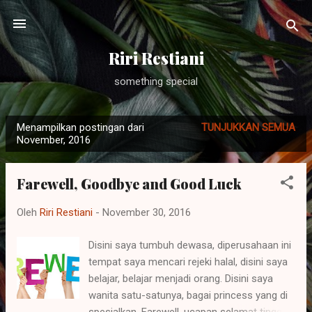
Langsung ke konten utama
Riri Restiani
something special
Menampilkan postingan dari
TUNJUKKAN SEMUA
P
November, 2016
o
s
Farewell, Goodbye and Good Luck
t
i
Oleh
Riri Restiani
-
November 30, 2016
n
g
Disini saya tumbuh dewasa, diperusahaan ini
tempat saya mencari rejeki halal, disini saya
a
belajar, belajar menjadi orang. Disini saya
n
wanita satu-satunya, bagai princess yang di
spesialkan. Farewell, ucapan selamat tinggal