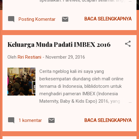
yang tak harus diucapkan saat berpisah..
Mungkin hanya tempatnya yang berbeda, tapi
BACA SELENGKAPNYA
Posting Komentar
tujuan kita sama, sama-sama pencari rejeki
halal. Omaspakbang,,,Keceriaan, keseruan
dan ke asyikan kita jangan sampai putus
Keluarga Muda Padati IMBEX 2016
silahturahmi ya.. Lagu gila yang di nyanyiin
bikin suasana petjahhh banget. Saya bangga
Oleh
Riri Restiani
-
November 29, 2016
dan saya sangat senang dipertemukan
dengan kalian, tim solid. Sampai jumpa dilain
Cerita ngeblog kali ini saya yang
kesempatan :) Goodbye and Good Luck.
berkesempatan diundang oleh mall online
ternama di Indonesia, bliblidotcom untuk
menghadiri pameran IMBEX (Indonesia
Maternity, Baby & Kids Expo) 2016, yang
diselenggarakan di JCC Senayan, Hall A dan
B. Pameran IMBEX berlangsung mulai 25 - 27
BACA SELENGKAPNYA
1 komentar
November 2016, dengan menawarkan
ratusan brand terbaik pada pengunjung. Saya
hadir dihari kedua acara, yaitu tanggal 26