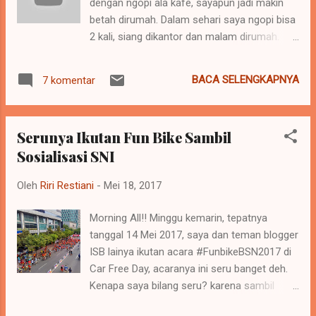
dengan ngopi ala kafe, sayapun jadi makin
gilanya bareng, begonya super bareng,
betah dirumah. Dalam sehari saya ngopi bisa
petakilanlah pokoknya temen breksperimen,
2 kali, siang dikantor dan malam dirumah.
dikarenakan dulu pacar ku mantan ku gak
Biasanya ngopi ala kafe saya lakukan
suka, jadi aku harus menjauh dari mereka.
dimalam hari buat ningkatin mood, melepas
Huft Nahhh sekarang I have new partner in
BACA SELENGKAPNYA
7 komentar
lelah setelah kerja seharian. Dalam seminggu
crime , jadi orang ini adalah bekas temen
saya cukup membutuhkan10 kapsul pintar,
sekantor ku di kantor yang lama, ...
saya selalu inginmengkreasikan berbagai
Serunya Ikutan Fun Bike Sambil
aneka rasanya, apalagi kalau akhir pekan
Sosialisasi SNI
saya me time dirumah, enaknya berkreasi
minuman dingin ala kafe. Kapsul pintar itu
Oleh
Riri Restiani
-
Mei 18, 2017
banyak rasanya loh, tiap rasa bisa mewakili
mood kita saat meminumnya, misalnya saja
Morning All!! Minggu kemarin, tepatnya
saatsaya lagi ngerasa bosan dan butuh
tanggal 14 Mei 2017, saya dan teman blogger
minum minuman dingin, nah saya sih
ISB lainya ikutan acara #FunbikeBSN2017 di
cocoknya minum ice Nestea
Car Free Day, acaranya ini seru banget deh.
peach,Minumancampuran teh dan buah
Kenapa saya bilang seru? karena sambil
persik.Aroma buah persiknyabisa
ikutan acara Fun Bike kita bisa sekalian
menggugah selera dan rasa manisnya itu loh