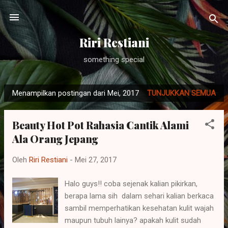
Langsung ke konten utama
Riri Restiani
something special
Menampilkan postingan dari Mei, 2017
TUNJUKKAN SEMUA
P
o
Beauty Hot Pot Rahasia Cantik Alami
s
Ala Orang Jepang
t
i
Oleh
Riri Restiani
-
Mei 27, 2017
n
g
Halo guys!! coba sejenak kalian pikirkan,
a
berapa lama sih dalam sehari kalian berkaca
n
sambil memperhatikan kesehatan kulit wajah
maupun tubuh lainya? apakah kulit sudah