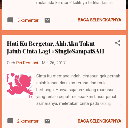
mulai ada kerutan? kulitnya terlihat kusam
atau cerah? Biasanya sih, kaum perempuan
yang lebih cenderung memperhatikan
BACA SELENGKAPNYA
5 komentar
kesehatan kulitnya secara mendetail,
dibanding kaum pria, karena perempuan lebih
khawatir dengan penuaan dini. Padahal
Hati Ku Bergetar, Ahh Aku Takut
sebenarnya proses penuaan itu adalah
Jatuh Cinta Lagi #SingleSampaiSAH
proses wajar dalam kehidupan kita, namun
ada baiknya jika kita bisa mencegah penuaan
Oleh
Riri Restiani
-
Mei 26, 2017
sedini mungkin, nah makanan juga salah satu
faktor yang mempunyai efek langsung pada
Cinta itu memang indah, cintapun gak pernah
kesehatan kulit. Beberapa hari yang lalu,
salah kapan dia akan terasa dan mulai
tepatnya tanggal 23 Mei 2017 saya bersama
berbunga. Hanya saja terkadang manusia
blogger cihuy lainya turut hadir dalam acara
yang terlalu cepat melepaskan busur panah
grand launching Jaringan Restoran Tsukada
asmaranya, meletakan cinta pada orang
Nojo yang meresmikan Gerai Bijin Nabe
yang salah. Kantor baru, suasana baru,
Beauty Hot Pot di Indonesia. Bagi kalian
segala berubah menjadi baru, hidupku pun
pecinta masakan Jepang di Jakarta, B ijin
BACA SELENGKAPNYA
2 komentar
ingin menjadi lebih baru, hidup ku memang
Nabe merupakan restoran pertama di