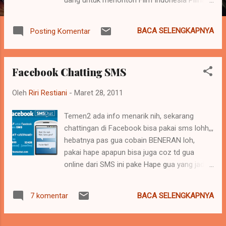
DIRGAHAYU FILM INDONESIA!
BACA SELENGKAPNYA
Posting Komentar
Facebook Chatting SMS
Oleh
Riri Restiani
-
Maret 28, 2011
Temen2 ada info menarik nih, sekarang
chattingan di Facebook bisa pakai sms lohh,,,
hebatnya pas gua cobain BENERAN loh,
pakai hape apapun bisa juga coz td gua
online dari SMS ini pake Hape gua yang jadul
abis iseng ngetes,,hehe emang yah teknologi
makin canggih aja nih :D Silahkan di coba:
BACA SELENGKAPNYA
7 komentar
Buat kamu yang doyan Chatting di facebook,
sekarang Chatting di Facebook gak harus di
Website atau dengan Handphone yang super