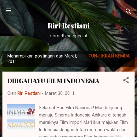
Langsung ke konten utama
Riri Restiani
something special
Menampilkan postingan dari Maret,
TUNJUKKAN SEMUA
P
2011
o
s
DIRGAHAYU FILM INDONESIA
t
i
Oleh
Riri Restiani
-
Maret 30, 2011
n
g
Selamat Hari Film Nasional! Mari berjuang
menuju Sinema Indonesia Adikara di tengah
a
maraknya Film Impor! Mari ikut majukan Film
n
Indonesia dengan tetap memberi waktu dan
uang untuk menonton Film Indonesia Pilihan!