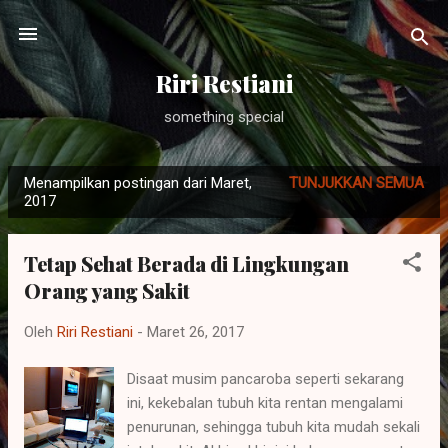
Langsung ke konten utama
Riri Restiani
something special
Menampilkan postingan dari Maret,
TUNJUKKAN SEMUA
P
2017
o
s
Tetap Sehat Berada di Lingkungan
t
Orang yang Sakit
i
n
Oleh
Riri Restiani
-
Maret 26, 2017
g
a
Disaat musim pancaroba seperti sekarang
n
ini, kekebalan tubuh kita rentan mengalami
penurunan, sehingga tubuh kita mudah sekali