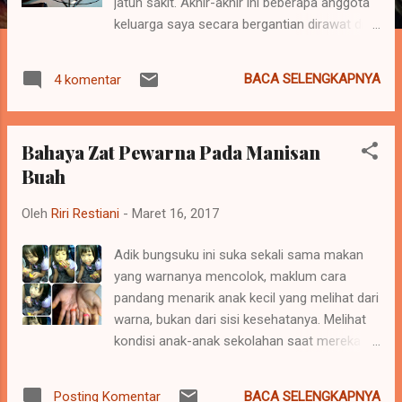
jatuh sakit. Akhir-akhir ini beberapa anggota
keluarga saya secara bergantian dirawat di
Rumah Sakit, dan saya diharuskan menginap
jaga malam di rumah sakit, dimulai dari
BACA SELENGKAPNYA
4 komentar
menjaga om saya yang habis operasi by
pass jantung, kemudian selang beberapa
minggu, saya harus menjaga nenek saya
Bahaya Zat Pewarna Pada Manisan
yang menurut hasil diagnosa dokter ada
Buah
penebalan dinding rahim, dan disitu saya
merasa, kesehatan itu harus dinomor
Oleh
Riri Restiani
-
Maret 16, 2017
satukan, diawali dengan gaya hidup sehat
sejak dini. Meski bermalam dirumah sakit,
Adik bungsuku ini suka sekali sama makan
hobi ngeblog saya tetap berjalan, deadline
yang warnanya mencolok, maklum cara
kerjaan juga masih lancar, dengan kata lain
pandang menarik anak kecil yang melihat dari
saya begadang. Duhhh lagi lagi saya
warna, bukan dari sisi kesehatanya. Melihat
begadang, padahal ini pola hidup yang gak
kondisi anak-anak sekolahan saat mereka
sehat loh, rasanya harus bisa membiasakan
jajan ketika istirahat jam pelajaran, saya
diri untuk tidak begadang, ya setidaknya
berpikir bakalan seperti apa kualitas
mengurangi. Berada di lingkungan orang yang
BACA SELENGKAPNYA
Posting Komentar