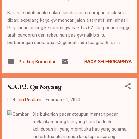
Karena sudah agak malam kendaraan umumpun agak sulit
dicari, sepulang kerja gw mencari jalan alternatif lain, alhasil
Perjalanan pulang ke rumah gw naik bis 62 dari pasar minggu
arah pancoran dan tebet, nah pas gw naik bis itu
berbarengan sama bapak2 gendut rada tua gitu deh, dia
duduk tepat di depan gw, terus tidak beberapa lama
kemudian si bapak itu turun, dan gak tau kenapa tiba2 dia
BACA SELENGKAPNYA
Posting Komentar
langsung jatuh dan teriak2 minta tolong,,, gw SCHOCK bgt!!!
gw yg paling berisik bilang sama si supir bis minta untuk
berhenti, tapi si sopir bis masih aja jalanin itu bis malah
S.A.P.!. Qu Sayang
semakin kencang nyupir bisnya, gw maksa pengen turun tapi
kata kenek bis itu orang yang jatoh tadi cuma pura2 doang
Oleh
Riri Restiani
-
Februari 01, 2010
akal2anya dia untuk cari simpati dan di tolong orang dan
pada akhirnya dia minta uang untuk alasan biaya berobat dan
Dia bukanlah pacar ataupun mantan pacar
ongkos pulang lalu untuk orang yang simpati sama dia pasti
melainkan orang lain yang baru hadir di
di kasih kalo gak ngasih pasti di paksa untuk ngasih uang,
kehidupan ini yang membuka hati yang selama
jelas si kenek bis. Gw langsung terdiam dan berfikir, apa
ini tertutup akan masa lalu, tapi sekarang