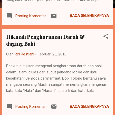
memiliki dampak positif terhapap bangsa, jika
masyarakatnya mengganggap bahwa keanekaragaman
BACA SELENGKAPNYA
Posting Komentar
kebudayaan sebagai kita salah satu kekayaan dan aset yang
dimiliki oleh bangsa kita. Tapi keanekaragaman budaya juga
dapat menjadi ancaman terhadap bangsa terhadap aspek
Hikmah Pengharaman Darah &
persatuan dan kesatuan Negara Indonesia. Karena bahasa,
daging Babi
adat, warna kulit, dan budaya yang berbeda dapat menjadi
awal timbulnya suatu perpecahan karena masing-masing
Oleh
Riri Restiani
-
Februari 23, 2010
suku yang berbeda pada umumnya memiliki pandangan hidup
yang berbeda-beda pula. Lalu bagaimana agar
Berikut ini tulisan mengenai pengharaman darah dan babi
keanekaragaman kebudayaan ini dapat menjadi suatu yang
dalam Islam, diulas dari sudut pandang logika dan ilmu
bermanfaat dan dapat menjadi menunjang persatuan dan
kesehatan. Semoga bermanfaat. Bob: Tolong beritahu saya,
kesatuan bangsa kita, bukan sebaliknya. Tentunya
mengapa seorang Muslim sangat mementingkan mengenai
masyarakat yang b...
kata-kata "Halal" dan "Haram"; apa arti dari kata-kata
tersebut? Yunus: Apa-apa yang diperbolehkan diistilahkan
sebagai Halal, dan apa-apa yang tak diperbolehkan
BACA SELENGKAPNYA
Posting Komentar
diistilahkan sebagai Haram, dan Al-Qur'an lah yang