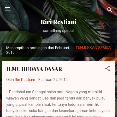
Langsung ke konten utama
Riri Restiani
something special
Menampilkan postingan dari Februari,
TUNJUKKAN SEMUA
P
2010
o
s
ILMU BUDAYA DASAR
t
i
Oleh
Riri Restiani
-
Februari 27, 2010
n
g
I. Pendahuluan Sebagai salah satu Negara yang memiliki
wilayah yang sangat luas dan juga terdiri dari banyak pulau
a
yang di pisahkan oleh laut, tentunya Indonesia memiliki
n
banyak suku-suku bangsa dan keanekaragaman kebudayaan
yang luas. Kebudayaan yang majemuk ini tentunya dapat