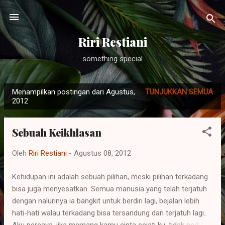
Langsung ke konten utama
Riri Restiani
something special
Menampilkan postingan dari Agustus,
TUNJUKKAN SEMUA
P
2012
o
s
Sebuah Keikhlasan
t
i
Oleh
Riri Restiani
-
Agustus 08, 2012
n
g
Kehidupan ini adalah sebuah pilihan, meski pilihan terkadang
bisa juga menyesatkan. Semua manusia yang telah terjatuh
a
dengan nalurinya ia bangkit untuk berdiri lagi, bejalan lebih
n
hati-hati walau terkadang bisa tersandung dan terjatuh lagi..
Aku percaya, jika memang kamu cinta sejati ku, tidak peduli