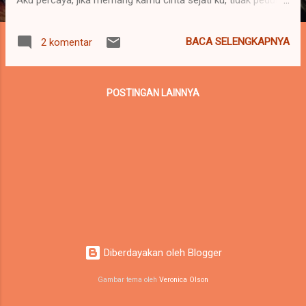
aral melintang ku hadapi, kamu akan kembali sendiri padaku.
Namun ketika wajah ku ini penat memikirkanya, ketika tangan
BACA SELENGKAPNYA
2 komentar
ini letih tuk mencapai harapan, ketika pundak ini tak kuasa
memikul amanahNya.. ya Rabb terimalah sujudku tuk bisa
mengikhlaskan semuanya pada Mu. Agar aku bisa tunduk di
POSTINGAN LAINNYA
saat yang lain angkuh, Agar aku bisa teguh disaat yang lain
runtuh dan agar tegar disaat hati ini terlempar. Di kesendirian
malam, aku kembali lagi berkutat mengumpat dibalik laptop,
beserta menggenggam buku-buku yang kubaca untuk bahan
ilmu guna pengetahuanku, aku ingin menjadi pintar, aku ingin
memiliki prestasi yang membanggakan, tapi masih saja aku
berenang di lautan kepedihan yang mendala...
Diberdayakan oleh Blogger
Gambar tema oleh
Veronica Olson