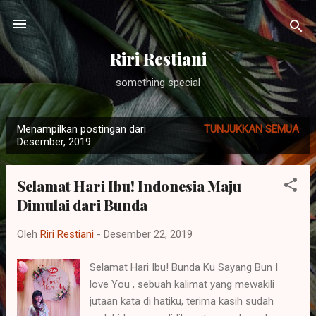
Langsung ke konten utama
Riri Restiani
something special
Menampilkan postingan dari
TUNJUKKAN SEMUA
P
Desember, 2019
o
s
Selamat Hari Ibu! Indonesia Maju
t
Dimulai dari Bunda
i
n
Oleh
Riri Restiani
-
Desember 22, 2019
g
a
Selamat Hari Ibu! Bunda Ku Sayang Bun I
n
love You , sebuah kalimat yang mewakili
jutaan kata di hatiku, terima kasih sudah