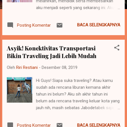
melahirkan, mendidik serta membesarkan
aku menjadi seperti yang sekarang ini. Aku
bangga menjadi bagian dari hidup mu. Jadi
seorang ibu itu tidak mudah, mulai dari
BACA SELENGKAPNYA
Posting Komentar
mengandung, melahirkan sampai
membesarkan anak peranya sangat penting.
Seorang ibu menjadi tempat pendidikan
Asyik! Konektivitas Transportasi
pertama anaknya, pembentukan karakter,
Bikin Traveling Jadi Lebih Mudah
serta menjadi penentu tumbuh kembangnya.
Selain bangga dilahirkan wanita hebat,
Oleh
Riri Restiani
-
Desember 08, 2019
sayapun bangga jadi anak SGM, karna sejak
dulu bunda melengkapi kebutuhan nutrisi
Hi Guys! Siapa suka traveling? Atau kamu
saya dengan rutin memberi minum susu
sudah ada rencana liburan kemana akhir
SGM, sehingga pertumbuhan saya terpenuhi.
tahun ini belum? Aku sih akhir tahun ini
Bun Perjuangan mu akan kulanjutkan pada
belum ada rencana traveling keluar kota yang
generasiku kelak. Ternyata bukan hanya
jauh nih, masih sebatas Jabodetabek saja,
saya yang anak SGM, tapi bunda saya
Bagi ku traveling adalah kegiatan yang wajib
tercinta semasa pertumbuhanya juga
dilaksanakan, penyeimbang biar gak stres
dilengkapi nutrisinya dengan susu SGM, wah
BACA SELENGKAPNYA
Posting Komentar