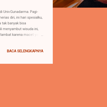
 di Univ.Gunadarma. Pagi-
as diri, ini hari spesialku,
ya tak banyak bisa
i menyambut wisuda ini,
terlambat karena macet yang
masih bisa masuk dan
t tempat duduk di barisan
BACA SELENGKAPNYA
g supel saking supelnya
reka.hehe (gak mau
 sudut ruangan acara ini