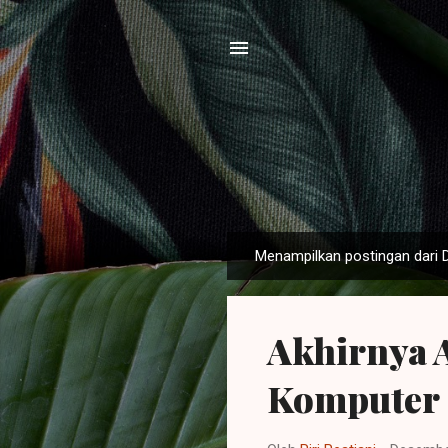
Menampilkan postingan dari 
P
o
s
Akhirnya 
t
i
Komputer
n
g
a