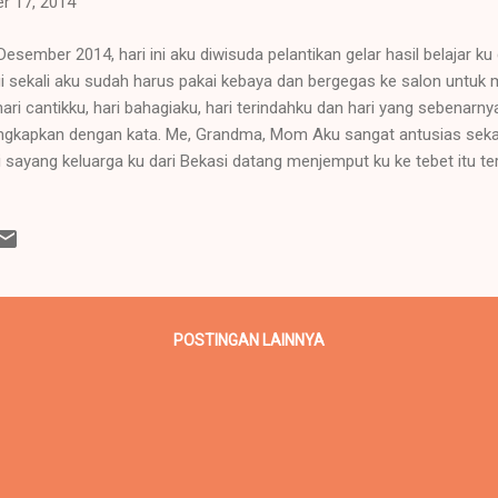
r 17, 2014
Desember 2014, hari ini aku diwisuda pelantikan gelar hasil belajar ku
i sekali aku sudah harus pakai kebaya dan bergegas ke salon untuk meri
 hari cantikku, hari bahagiaku, hari terindahku dan hari yang sebenarn
ngkapkan dengan kata. Me, Grandma, Mom Aku sangat antusias sekal
i sayang keluarga ku dari Bekasi datang menjemput ku ke tebet itu 
 terduga, tapi tak apalah yang terpenting aku sudah sampai di JCC 
gikuti wisuda sesi 1 (Pagi). karena aku agak terlambat aku mendapa
akang bersama sebarisan orang-orang yang tak ku kenal, aku meman
 cuek bebek kenalan sama orang kanan kiri include poto bareng me
ilangan moment foto) haha tiba-tiba aku terdiam memandang semua
 terasa air mata mengalir seakan tak percaya ki...
POSTINGAN LAINNYA