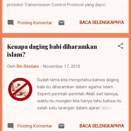
keputusan untuk penyelesaian masalah tertentu. Ciri-Ciri
protokol Transmission Control Protocol yang dapat
Sistem Pakar Sistem pakar yang b...
digunakan untuk membuat koneksi antara dua host dan
dikirimkan oleh host yang hendak membuat koneksi, sebagai
BACA SELENGKAPNYA
Posting Komentar
langkah pertama pembuatan koneksi dalam proses "TCP
Three-way Handshake". Dalam sebuah serangan SYN
Flooding, si penyerang akan mengirimkan paket-paket SYN
Kenapa daging babi diharamkan
ke dalam port-port yang sedang berada dalam keadaan
islam?
"Listening" yang berada dalam host target. Normalnya,
paket-paket SYN yang dikirimkan berisi alamat sumber yang
Oleh
Riri Restiani
-
November 17, 2010
menunjukkan sistem aktual, tetapi paket-paket SYN dalam
serangan ini didesain sedemikian rupa, sehingga paket-paket
Sudah lama kita mengetahui bahwa daging
tersebut memiliki alamat sumber yang tidak menunjukkan
babi itu diharamkan dalam agama Islam.
sistem aktual. Ketika target menerima paket SYN yang telah
Seperti perintah-perintah Allah swt lainnya,
dimodifikasi tersebut, target akan merespo...
waktu itu mungkin kita hanya tahu bahwa itu
salah satu larangan dalam ajaran Islam.
Lantas, sebenarnya mengapakah daging babi
itu diharamkan sedemikian rupa? Islam telah
BACA SELENGKAPNYA
Posting Komentar
melarang segala macam darah. Analisis