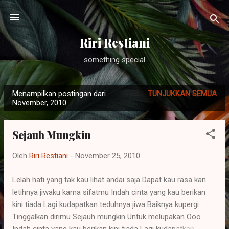
Langsung ke konten utama
Riri Restiani
something special
Menampilkan postingan dari
TUNJUKKAN SEMUA
P
November, 2010
o
s
Sejauh Mungkin
t
i
Oleh
Riri Restiani
-
November 25, 2010
n
g
Lelah hati yang tak kau lihat andai saja Dapat kau rasa kan
letihnya jiwaku karna sifatmu Indah cinta yang kau berikan
a
kini tiada Lagi kudapatkan teduhnya jiwa Baiknya kupergi
n
Tinggalkan dirimu Sejauh mungkin Untuk melupakan Ooo...
Indah cinta yang kau berikan kini tiada Lagi kudapatkan