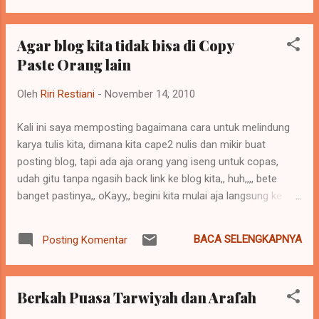
kimia dari darah menunjukkan adanya
kandungan yang tinggi dari uric acid (asam
Agar blog kita tidak bisa di Copy
urat), suatu senyawa kimia yang bisa
Paste Orang lain
berbahaya bagi kesehatan manusia. Dalam
tubuh manusia, senyawa ini dikeluarkan
Oleh
Riri Restiani
-
November 14, 2010
sebagai kotoran, dan dalam kenyataannya
98% dari uric acid dalam tubuh, dikeluarkan
Kali ini saya memposting bagaimana cara untuk melindung
dari dalam darah oleh ginjal, dan dibuang
karya tulis kita, dimana kita cape2 nulis dan mikir buat
keluar tubuh melalui air seni. Maka dari itu,
posting blog, tapi ada aja orang yang iseng untuk copas,
tidak heran jika Islam sangat menghargai
udah gitu tanpa ngasih back link ke blog kita,, huh,,,, bete
metode prosedur khusus dalam
banget pastinya,, oKayy,, begini kita mulai aja langsung ke
penyembelihan hewan. Sseorang
caranya: 1. Kamu login dulu ke akun Blogger kamu 2. Lalu
penyembelih, selagi menyebut nama dari
kamu Klik pilihan Rancangan dan pilih Edit HTML 3. Lalu kamu
Yang Maha Kuasa, membuat irisan
BACA SELENGKAPNYA
Posting Komentar
Klik Expand Template Widget 4. Kemudian kamu masukan
memotong urat nadi leher hewan, sembari
kode dibawah ini sebelum kode < head > Inilah kodenya: Ini
membiarkan urat-urat dan organ-organ
dia,,, <SCRIPT type='text/javascript'> if (typeof
lainnya utuh. Hal ini menyebabkan kematian
Berkah Puasa Tarwiyah dan Arafah
document.onselectstart!=&quot;undefined&quot;) {
h...
document.onselectstart=new Function (&quot;return