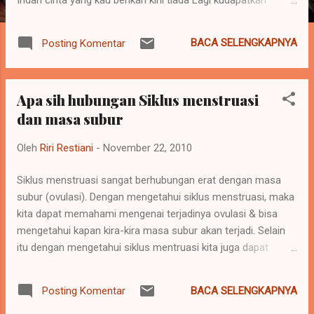
teduhnya jiwa Baiknya kupergi Tinggalkan dirimu Sejauh
mungkin Untuk melupakan Dirimu yang slalu Tak pedulikan ku
BACA SELENGKAPNYA
Posting Komentar
Yang mencintaimu Yang menyayangimu Bila saat nanti aku
jauh Kuharap kau mengerti Kuharap kau sadari
**********Ungu***********
Apa sih hubungan Siklus menstruasi
dan masa subur
Oleh
Riri Restiani
-
November 22, 2010
Siklus menstruasi sangat berhubungan erat dengan masa
subur (ovulasi). Dengan mengetahui siklus menstruasi, maka
kita dapat memahami mengenai terjadinya ovulasi & bisa
mengetahui kapan kira-kira masa subur akan terjadi. Selain
itu dengan mengetahui siklus mentruasi kita juga dapat
mengetahui apabila terjadi perubahan/ketidakteraturan pada
siklus menstruasi. Siklus menstruasi sendiri adalah periode
BACA SELENGKAPNYA
Posting Komentar
waktu mulai dari peluruhan sampai dengan pembentukan