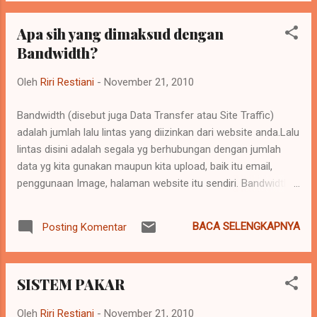
kembali dinding rahim (endometrium). Dan diantara waktu
tersebut terletak masa subur yang memungkinkan untuk
Apa sih yang dimaksud dengan
terjadi kehamilan apabila melakukan hubungan seksual tanpa
Bandwidth?
pelindung. Masa subur adalah suatu masa dalam siklus
menstruasi perempuan dimana terdapat sel telur yang
Oleh
Riri Restiani
-
November 21, 2010
matang yang siap dibuahi, sehingga bila perempuan tersebut
melakukan hubungan seksual maka dimungkinkan terjadi
Bandwidth (disebut juga Data Transfer atau Site Traffic)
kehamilan. Siklus menstruasi dipengaruhi oleh hormon seks
adalah jumlah lalu lintas yang diizinkan dari website anda.Lalu
perempuan yaitu esterogen dan progesteron. Hormon-
lintas disini adalah segala yg berhubungan dengan jumlah
hormon ini menyebabkan perubahan fisiologis ...
data yg kita gunakan maupun kita upload, baik itu email,
penggunaan Image, halaman website itu sendiri. Bandwidth
dihitung per bulan & bisa dilihat di cPanel. Bila penggunaan
Bandwidth kita perbulan melebihi batas maximum, maka
BACA SELENGKAPNYA
Posting Komentar
website kita pada bulan tersebut tidak dapat diakses karena
batas Bandwidth yang sudah maksimal, dan agar website
kita bisa diakses kembali, kita mesti menunggu bulan depan
SISTEM PAKAR
(dimana Bandwidth akan kembali 0/reset) atau kita segera
menambah limit Bandwidth website kita. Contoh: Ketika anda
Oleh
Riri Restiani
-
November 21, 2010