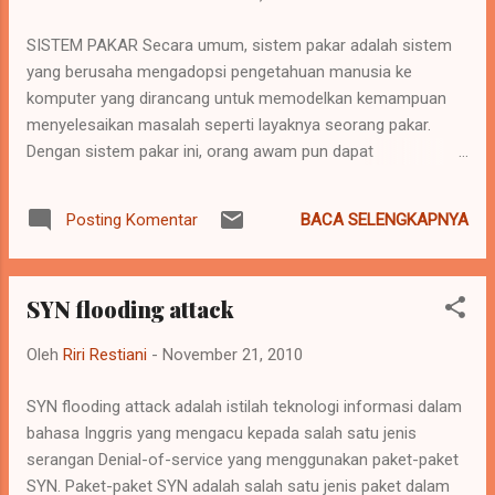
menerima/mengirim email, asumsikan besarnya email yang
diterima/dikirim adalah 4 KB, berarti secara teori, untuk
SISTEM PAKAR Secara umum, sistem pakar adalah sistem
bandwidth 1.000 MB (1.000.000 KB) anda bisa *kirim* 250.000
yang berusaha mengadopsi pengetahuan manusia ke
email atau berbagai variasi antara kirim/terima, misalnya
komputer yang dirancang untuk memodelkan kemampuan
100.000 kirim, 150.000 terima. Ini hanya contoh untuk
menyelesaikan masalah seperti layaknya seorang pakar.
penjelasan b...
Dengan sistem pakar ini, orang awam pun dapat
menyelesaikan masalahnya atau hanya sekedar mencari
suatu informasi berkualitas yang sebenarnya hanya dapat
BACA SELENGKAPNYA
Posting Komentar
diperoleh dengan bantuan para ahli di bidangnya. Sistem
pakar ini juga akan dapat membantu aktivitas para pakar
sebagai asisten yang berpengalaman dan mempunyai
SYN flooding attack
asisten yang berpengalaman dan mempunyai pengetahuan
yang dibutuhkan. Dalam penyusunannya, sistem pakar
Oleh
Riri Restiani
-
November 21, 2010
mengkombinasikan kaidah-kaidah penarikan kesimpulan
(inference rules) dengan basis pengetahuan tertentu yang
SYN flooding attack adalah istilah teknologi informasi dalam
diberikan oleh satu atau lebih pakar dalam bidang tertentu.
bahasa Inggris yang mengacu kepada salah satu jenis
Kombinasi dari kedua hal tersebut disimpan dalam komputer,
serangan Denial-of-service yang menggunakan paket-paket
yang selanjutnya digunakan dalam proses pengambilan
SYN. Paket-paket SYN adalah salah satu jenis paket dalam