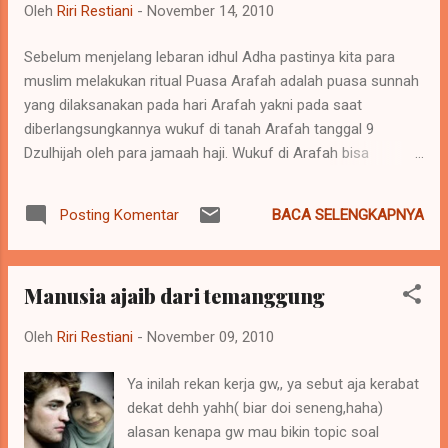
Oleh
Riri Restiani
-
November 14, 2010
false&quot;); } else{ document.onmousedown=new Function
(&quot;return false&quot;); document.onmouseup=new
Sebelum menjelang lebaran idhul Adha pastinya kita para
Function (&quot;return true&quot;); } </SCRIPT> 5. Dan
muslim melakukan ritual Puasa Arafah adalah puasa sunnah
terakhir kamu save dehhh dan lihat hasilnya,,, postingan
yang dilaksanakan pada hari Arafah yakni pada saat
kamu tidak bisa di Copas....
diberlangsungkannya wukuf di tanah Arafah tanggal 9
Dzulhijah oleh para jamaah haji. Wukuf di Arafah bisa
dikatakan sebagai inti dari pada pelaksanaan ibadah haji.
Karena itu puasa Arafah ini sangat dianjurkan bagi orang-
BACA SELENGKAPNYA
Posting Komentar
orang yang tidak menjalankan ibadah haji. Adapun teknis
pelaksanaannya mirip dengan puasa-puasa lainnya. Tiada
hari dimana Allah SWT di sembah, lebih disukai dari pada 10
Manusia ajaib dari temanggung
hari pertama bulan DZULHIJJAH, Puasa sehari didalammnya
sama dengan puasa setahun, dan bersembahyang dimalam
Oleh
Riri Restiani
-
November 09, 2010
harinya, sama dengan bersembahyang di malam Lailatul
Qadar Sebagian ulama mengatakan : Barang siapa yang
Ya inilah rekan kerja gw,, ya sebut aja kerabat
memuliakan hari hari yang berlalu dalam bulan DZULHIJJAH,
dekat dehh yahh( biar doi seneng,haha)
niscaya akan di anugrahi oleh Allah 10 macam kemuliaan
alasan kenapa gw mau bikin topic soal
Yaitu : - Berkah pada umumnya - Bertambah hartanya -