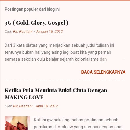
Postingan populer dari blog ini
3G ( Gold, Glory, Gospel )
Oleh
Riri Restiani
-
Januari 16, 2012
Dari 3 kata diatas yang menjadikan sebuah judul tulisan ini
tentunya bukan hal yang asing lagi buat kita yang pernah
semasa sekolah dulu belajar sejarah kolonialisme dan
imperialisme. Kolonialisme dan Imperialisme merupakan dua
BACA SELENGKAPNYA
bentuk kalimat yang mempunyai penjelasan yang berbeda
namun pada prinsipnya mempunyai maksud yang sama.
Imperialisme ialah sebuah kebijakan di mana sebuah negara
Ketika Pria Meminta Bukti Cinta Dengan
besar dapat memegang kendali atau pemerintahan atas daerah
MAKING LOVE
lain agar negara itu bisa dipelihara atau berkembang. Sebuah
Oleh
Riri Restiani
-
April 18, 2012
contoh imperialisme terjadi saat negara-negara itu
menaklukkan atau menempati tanah-tanah itu. Perkataan
Kali ini gw bakal ngebahas postingan sebuah
imperialisme berasal dari kata Latin "imperare" yang artinya
pemikiran di otak gw yang sampai dengan saat
"memerintah". Hak untuk memerintah (imperare) disebut