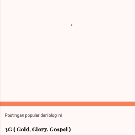
t
a
r
Postingan populer dari blog ini
3G ( Gold, Glory, Gospel )