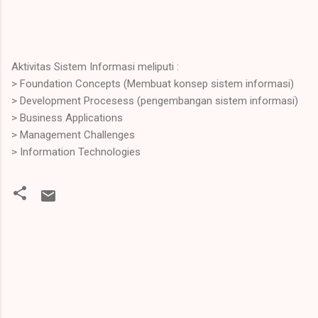
Aktivitas Sistem Informasi meliputi :
> Foundation Concepts (Membuat konsep sistem informasi)
> Development Procesess (pengembangan sistem informasi)
> Business Applications
> Management Challenges
> Information Technologies
K
o
m
e
n