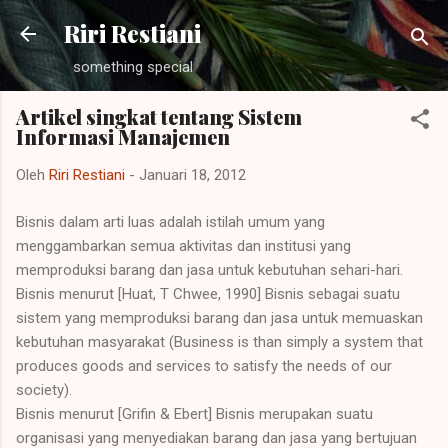
Langsung ke konten utama
Riri Restiani
something special
Artikel singkat tentang Sistem
Informasi Manajemen
Oleh
Riri Restiani
-
Januari 18, 2012
Bisnis dalam arti luas adalah istilah umum yang
menggambarkan semua aktivitas dan institusi yang
memproduksi barang dan jasa untuk kebutuhan sehari-hari.
Bisnis menurut [Huat, T Chwee, 1990] Bisnis sebagai suatu
sistem yang memproduksi barang dan jasa untuk memuaskan
kebutuhan masyarakat (Business is than simply a system that
produces goods and services to satisfy the needs of our
society).
Bisnis menurut [Grifin & Ebert] Bisnis merupakan suatu
organisasi yang menyediakan barang dan jasa yang bertujuan