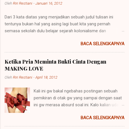
Oleh
Riri Restiani
-
Januari 16, 2012
Dari 3 kata diatas yang menjadikan sebuah judul tulisan ini
tentunya bukan hal yang asing lagi buat kita yang pernah
semasa sekolah dulu belajar sejarah kolonialisme dan
imperialisme. Kolonialisme dan Imperialisme merupakan dua
BACA SELENGKAPNYA
bentuk kalimat yang mempunyai penjelasan yang berbeda
namun pada prinsipnya mempunyai maksud yang sama.
Imperialisme ialah sebuah kebijakan di mana sebuah negara
Ketika Pria Meminta Bukti Cinta Dengan
besar dapat memegang kendali atau pemerintahan atas daerah
MAKING LOVE
lain agar negara itu bisa dipelihara atau berkembang. Sebuah
Oleh
Riri Restiani
-
April 18, 2012
contoh imperialisme terjadi saat negara-negara itu
menaklukkan atau menempati tanah-tanah itu. Perkataan
Kali ini gw bakal ngebahas postingan sebuah
imperialisme berasal dari kata Latin "imperare" yang artinya
pemikiran di otak gw yang sampai dengan saat
"memerintah". Hak untuk memerintah (imperare) disebut
ini gw merasa absurd soal ini. Kalo kalian udah
"imperium". Orang yang diberi hak itu (diberi imperium) disebut
baca dari judulnya mungkin akan paham apa
"imperator". Yang lazimnya diberi imperium itu ialah raja, dan
BACA SELENGKAPNYA
yang akan dibahas disini.hehe Kenapa?
karena itu lambat-laun raja disebut imperator dan kerajaannya
Kenapa? Kenapa? Kenapa? dan Kenapa?
(ialah daerah dimana imper...