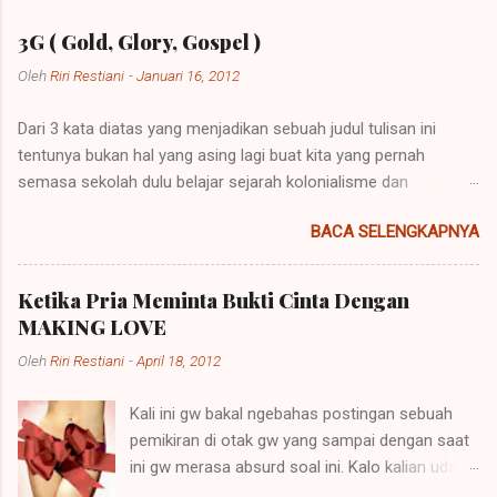
3G ( Gold, Glory, Gospel )
Oleh
Riri Restiani
-
Januari 16, 2012
Dari 3 kata diatas yang menjadikan sebuah judul tulisan ini
tentunya bukan hal yang asing lagi buat kita yang pernah
semasa sekolah dulu belajar sejarah kolonialisme dan
imperialisme. Kolonialisme dan Imperialisme merupakan dua
BACA SELENGKAPNYA
bentuk kalimat yang mempunyai penjelasan yang berbeda
namun pada prinsipnya mempunyai maksud yang sama.
Imperialisme ialah sebuah kebijakan di mana sebuah negara
Ketika Pria Meminta Bukti Cinta Dengan
besar dapat memegang kendali atau pemerintahan atas daerah
MAKING LOVE
lain agar negara itu bisa dipelihara atau berkembang. Sebuah
Oleh
Riri Restiani
-
April 18, 2012
contoh imperialisme terjadi saat negara-negara itu
menaklukkan atau menempati tanah-tanah itu. Perkataan
Kali ini gw bakal ngebahas postingan sebuah
imperialisme berasal dari kata Latin "imperare" yang artinya
pemikiran di otak gw yang sampai dengan saat
"memerintah". Hak untuk memerintah (imperare) disebut
ini gw merasa absurd soal ini. Kalo kalian udah
"imperium". Orang yang diberi hak itu (diberi imperium) disebut
baca dari judulnya mungkin akan paham apa