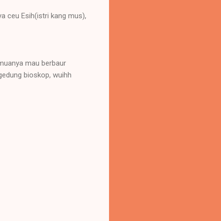
a ceu Esih(istri kang mus),
semuanya mau berbaur
 gedung bioskop, wuihh