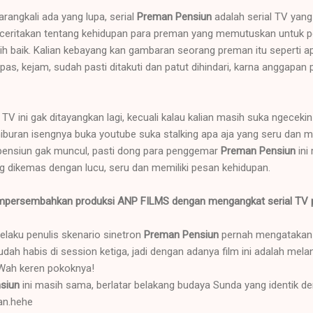
arangkali ada yang lupa, serial
Preman Pensiun
adalah serial TV yan
enceritakan tentang kehidupan para preman yang memutuskan untuk p
ih baik. Kalian kebayang kan gambaran seorang preman itu seperti ap
as, kejam, sudah pasti ditakuti dan patut dihindari, karna anggapan 
l TV ini gak ditayangkan lagi, kecuali kalau kalian masih suka ngece
hiburan isengnya buka youtube suka stalking apa aja yang seru dan m
ensiun gak muncul, pasti dong para penggemar
Preman Pensiun
ini
 dikemas dengan lucu, seru dan memiliki pesan kehidupan.
mpersembahkan produksi ANP FILMS dengan mengangkat serial TV p
laku penulis skenario sinetron
Preman Pensiun
pernah mengatakan 
udah habis di session ketiga, jadi dengan adanya film ini adalah melanj
r. Wah keren pokoknya!
siun
ini masih sama, berlatar belakang budaya Sunda yang identik d
an.hehe