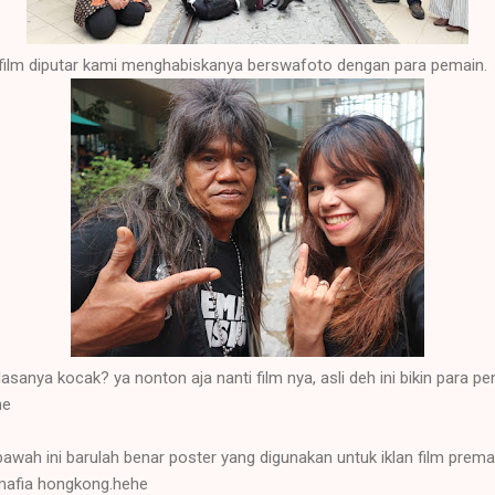
ilm diputar kami menghabiskanya berswafoto dengan para pemain.
asanya kocak? ya nonton aja nanti film nya, asli deh ini bikin para
he
awah ini barulah benar poster yang digunakan untuk iklan film prem
m mafia hongkong.hehe