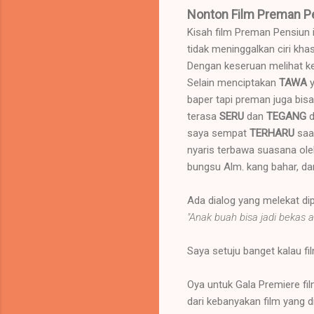
Nonton Film Preman Pe
Kisah film Preman Pensiun i
tidak meninggalkan ciri khas 
Dengan keseruan melihat k
Selain menciptakan
TAWA
baper tapi preman juga bis
terasa
SERU
dan
TEGANG
d
saya sempat
TERHARU
saa
nyaris terbawa suasana ole
bungsu Alm. kang bahar, dar
Ada dialog yang melekat dipi
"Anak buah bisa jadi bekas 
Saya setuju banget kalau fil
Oya untuk Gala Premiere fil
dari kebanyakan film yang d