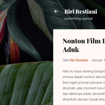
Riri Restiani
something special
Nonton Film 
Aduk
Oleh
Riri Restiani
-
Januari 
Hari ini saya seneng banget
semua diajak nonton dan k
Duh ingat preman pensiun m
dirumah, ada moment lucu k
dan akhirnya selalu dimarah
ditambah alunan musik khas 