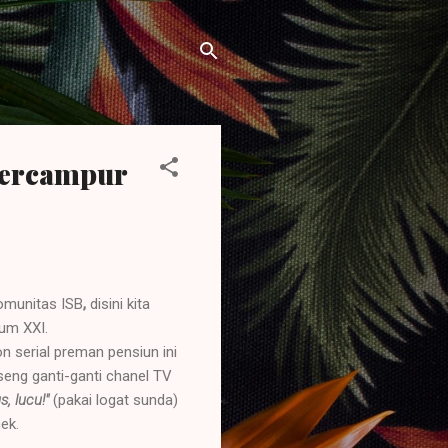
Bercampur
omunitas ISB
,
disini kita
um XXI.
 serial preman pensiun ini
seng ganti-ganti chanel TV
, lucu!"
(pakai logat sunda)
ek.