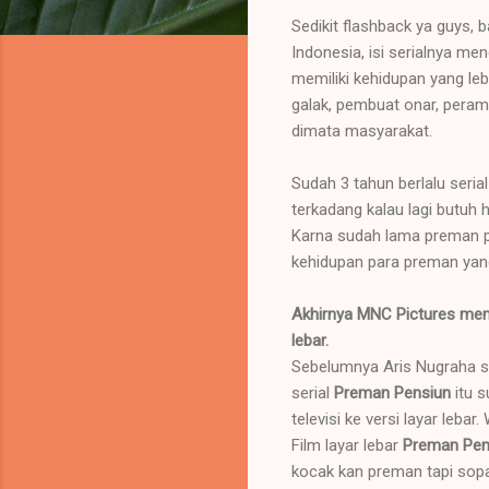
Sedikit flashback ya guys, b
Indonesia, isi serialnya m
memiliki kehidupan yang leb
galak, pembuat onar, peramp
dimata masyarakat.
Sudah 3 tahun berlalu seria
terkadang kalau lagi butuh 
Karna sudah lama preman p
kehidupan para preman yang
Akhirnya MNC Pictures me
lebar.
Sebelumnya Aris Nugraha se
serial
Preman Pensiun
itu s
televisi ke versi layar leba
Film layar lebar
Preman Pen
kocak kan preman tapi sop