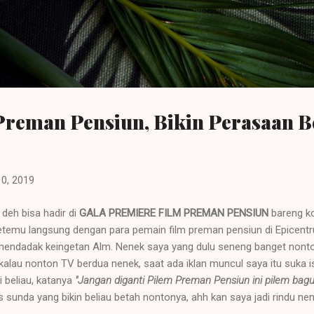
Langsung ke konten utama
Preman Pensiun, Bikin Perasaan 
10, 2019
 deh bisa hadir di
GALA PREMIERE FILM PREMAN PENSIUN
bareng k
etemu langsung dengan para pemain film preman pensiun di Epicentr
endadak keingetan Alm. Nenek saya yang dulu seneng banget nonton
alau nonton TV berdua nenek, saat ada iklan muncul saya itu suka i
i beliau, katanya
"Jangan diganti Pilem Preman Pensiun ini pilem bagus
sunda yang bikin beliau betah nontonya, ahh kan saya jadi rindu nen