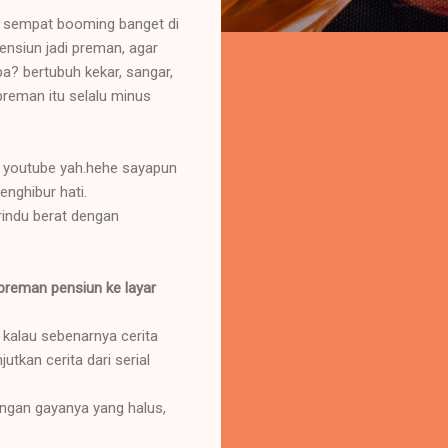
g sempat booming banget di
ensiun jadi preman, agar
a? bertubuh kekar, sangar,
preman itu selalu minus
kin youtube yah.hehe sayapun
enghibur hati.
 rindu berat dengan
reman pensiun ke layar
kalau sebenarnya cerita
utkan cerita dari serial
engan gayanya yang halus,