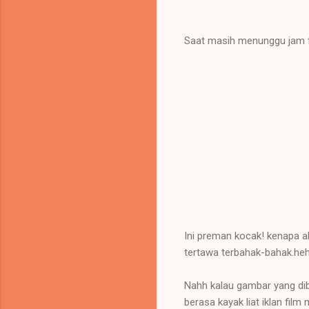
Saat masih menunggu jam f
Ini preman kocak! kenapa al
tertawa terbahak-bahak.he
Nahh kalau gambar yang dib
berasa kayak liat iklan fil