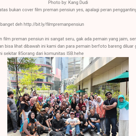
Photo by: Kang Dudi
diatas bukan cover film preman pensiun yes, apalagi peran penggantiny
u banget deh http://bit.ly/filmpremanpensiun
 film preman pensiun ini sangat seru, gak ada pemain yang jaim, 
n bisa lihat dibawah ini kami dan para pemain berfoto bareng diluar
mi sekitar 85orang dari komunitas ISB.hehe