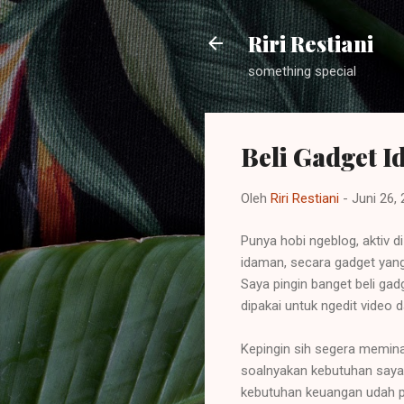
Riri Restiani
something special
Beli Gadget 
Oleh
Riri Restiani
-
Juni 26,
Punya hobi ngeblog, aktiv d
idaman, secara gadget yang
Saya pingin banget beli ga
dipakai untuk ngedit video
Kepingin sih segera meminan
soalnyakan kebutuhan saya 
kebutuhan keuangan udah pa