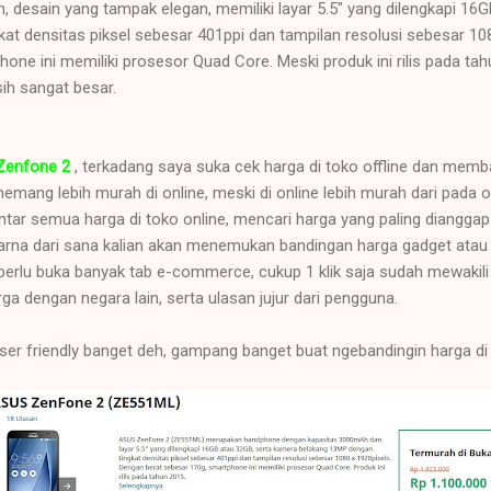
 desain yang tampak elegan, memiliki layar 5.5" yang dilengkapi 16
at densitas piksel sebesar 401ppi dan tampilan resolusi sebesar 10
one ini memiliki prosesor Quad Core. Meski produk ini rilis pada tahu
ih sangat besar.
Zenfone 2
, terkadang saya suka cek harga di toko offline dan mem
emang lebih murah di online, meski di online lebih murah dari pada o
tar semua harga di toko online, mencari harga yang paling diangga
arna dari sana kalian akan menemukan bandingan harga gadget atau
perlu buka banyak tab e-commerce, cukup 1 klik saja sudah mewakili 
ga dengan negara lain, serta ulasan jujur dari pengguna.
ser friendly banget deh, gampang banget buat ngebandingin harga di 