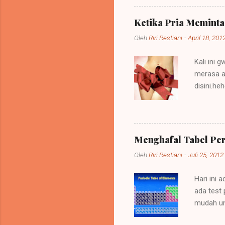
menempati tanah-tanah itu. 
memerintah (imperare) diseb
Ketika Pria Memint
diberi imperium itu ialah ra
Oleh
Riri Restiani
-
April 18, 201
Kali ini 
merasa a
disini.h
kepada p
oleh tind
heran ap
mendapat
Menghafal Tabel Pe
menggunak
Oleh
Riri Restiani
-
Juli 25, 2012
Zaman sek
hmm,,,, b
Hari ini 
ada test 
mudah unt
Didapat d