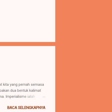
uat kita yang pernah semasa
upakan dua bentuk kalimat
. Imperialisme ialah
 daerah lain agar negara
BACA SELENGKAPNYA
u menaklukkan atau