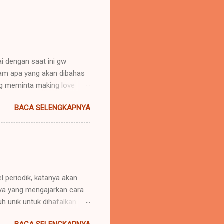
nya "memerintah". Hak untuk
imperator". Yang lazimnya
(ialah daerah dimana imper...
i dengan saat ini gw
aham apa yang akan dibahas
g meminta making love
ankah cinta itu dibuktikan
BACA SELENGKAPNYA
dari kata NAFSU.. ? Gw
s dan mencinta hanya ingin
nta itu kan gak
kali yah. *WTF for it.
minta jasa layanan seks?
penting loh, tapi ini haru...
l periodik, katanya akan
aya yang mengajarkan cara
h unik untuk dihafalkan.
A, begini caranya: