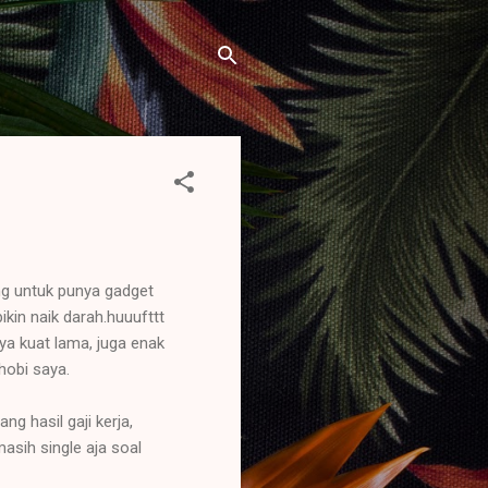
ung untuk punya gadget
kin naik darah.huuufttt
ya kuat lama, juga enak
hobi saya.
g hasil gaji kerja,
asih single aja soal