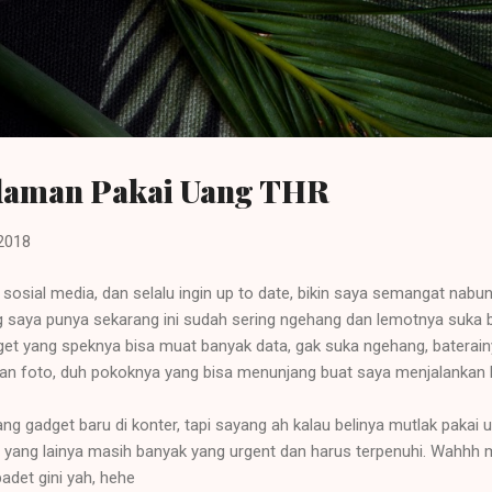
Langsung ke konten utama
Idaman Pakai Uang THR
 2018
i sosial media, dan selalu ingin up to date, bikin saya semangat nab
 saya punya sekarang ini sudah sering ngehang dan lemotnya suka bi
dget yang speknya bisa muat banyak data, gak suka ngehang, baterain
 dan foto, duh pokoknya yang bisa menunjang buat saya menjalankan 
g gadget baru di konter, tapi sayang ah kalau belinya mutlak pakai uan
yang lainya masih banyak yang urgent dan harus terpenuhi. Wahhh m
det gini yah, hehe