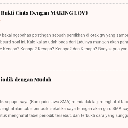
Perkataan imperialisme berasal dari kata Latin "imperare" yang arti
ut "imperium". Orang yang diberi hak itu (diberi imperium) disebut "
a Bukti Cinta Dengan MAKING LOVE
ja, dan karena itu lambat-laun raja disebut imperator dan kerajaannya 
2
gw bakal ngebahas postingan sebuah pemikiran di otak gw yang sampa
bsurd soal ini. Kalo kalian udah baca dari judulnya mungkin akan p
ehe Kenapa? Kenapa? Kenapa? Kenapa? dan Kenapa? Banyak pria yan
asangannya sebagai tanda bukti cinta mereka pada saat pacaran. Buk
akan yang didasari kasih sayang yang tulus bukannya hanya sekedar 
a benar semua pria menilai suatu hubungan hanya dari segi sex beba
kan sex dari pasanganya? Apa mungkin karna mereka menganggap ci
riodik dengan Mudah
an struk kayak sewaktu kita belanja di supermarket, jadi minta bukti 
arang ini udah gak tabu lagi sih yah kalau masih pacaran, terus me
uat gw itu bukanlah cinta,,,, ini nafsu guys!!! Menurut gw SEKS memang 
adik sepupu saya (Baru jadi siswa SMA) mendadak lagi menghafal tabe
penghafalan tabel periodik. seketika saya teringan akan guru SMA s
uk menghafal tabel periodik tersebut, dan terbukti cara yang sunggu
ari beberapa referensi dan ilmu dari guru IPA KIMIA saya sewaktu SM