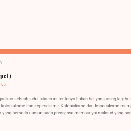
ni
pel )
2012
jadikan sebuah judul tulisan ini tentunya bukan hal yang asing lagi b
ah kolonialisme dan imperialisme. Kolonialisme dan Imperialisme mer
 yang berbeda namun pada prinsipnya mempunyai maksud yang sama
sebuah negara besar dapat memegang kendali atau pemerintahan atas
rkembang. Sebuah contoh imperialisme terjadi saat negara-negara it