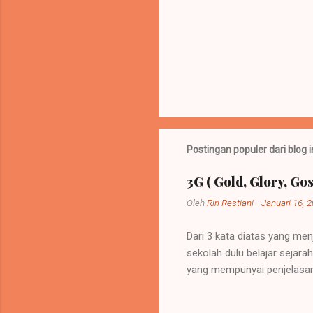
Postingan populer dari blog i
3G ( Gold, Glory, Gos
Oleh
Riri Restiani
-
Januari 16, 
Dari 3 kata diatas yang men
sekolah dulu belajar sejar
yang mempunyai penjelasan
sebuah kebijakan di mana 
itu bisa dipelihara atau be