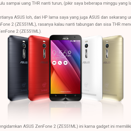
lu sampai uang THR nanti turun, (pikir saya beberapa minggu yang la
tianya ASUS loh, dari HP lama saya yang juga ASUS dan sekarang u
Fone 2 (ZE551ML), rasanya kalau nanti tabungan dan sisa THR menc
 ZenFone 2 (ZE551ML).
gidamkan ASUS ZenFone 2 (ZE551ML) ini karna gadget ini memiliki f