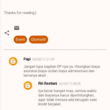
Thanks for reading:)
Event
Otomotif
Papi
03/03/17, 21.39
K
Jangan lupa siapkan DP nya ya. Hitungkan biaya
o
asuransi biaya cicilan biaya administrasi dan
m
lamanya akad .
e
Riri Restiani
20/03/17, 08.33
n
Iya benar banget mas, semua waktu
dan biayanya harus diperhitungkan,
t
agar tidak merasa ada kerugian saat
a
kredit berjalan.
r