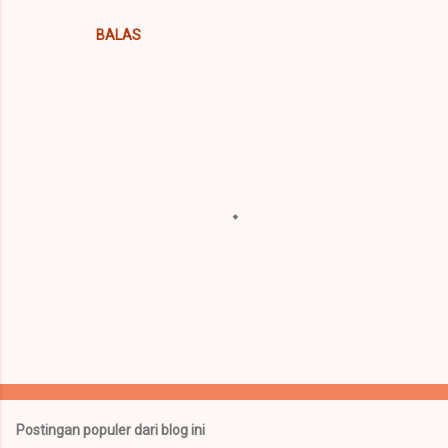
BALAS
P
o
s
t
Postingan populer dari blog ini