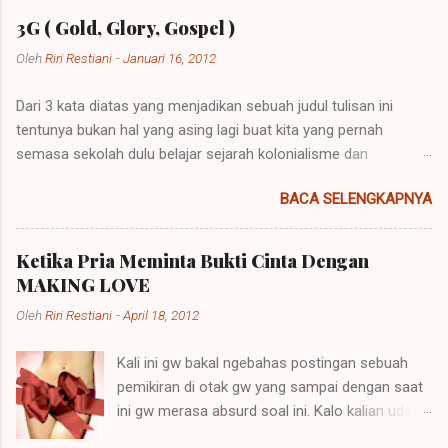
i
n
3G ( Gold, Glory, Gospel )
g
K
Oleh
Riri Restiani
-
Januari 16, 2012
o
m
Dari 3 kata diatas yang menjadikan sebuah judul tulisan ini
e
n
tentunya bukan hal yang asing lagi buat kita yang pernah
t
semasa sekolah dulu belajar sejarah kolonialisme dan
a
imperialisme. Kolonialisme dan Imperialisme merupakan dua
r
BACA SELENGKAPNYA
bentuk kalimat yang mempunyai penjelasan yang berbeda
namun pada prinsipnya mempunyai maksud yang sama.
Imperialisme ialah sebuah kebijakan di mana sebuah negara
Ketika Pria Meminta Bukti Cinta Dengan
besar dapat memegang kendali atau pemerintahan atas daerah
MAKING LOVE
lain agar negara itu bisa dipelihara atau berkembang. Sebuah
Oleh
Riri Restiani
-
April 18, 2012
contoh imperialisme terjadi saat negara-negara itu
menaklukkan atau menempati tanah-tanah itu. Perkataan
Kali ini gw bakal ngebahas postingan sebuah
imperialisme berasal dari kata Latin "imperare" yang artinya
pemikiran di otak gw yang sampai dengan saat
"memerintah". Hak untuk memerintah (imperare) disebut
ini gw merasa absurd soal ini. Kalo kalian udah
"imperium". Orang yang diberi hak itu (diberi imperium) disebut
baca dari judulnya mungkin akan paham apa
"imperator". Yang lazimnya diberi imperium itu ialah raja, dan