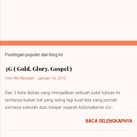
Postingan populer dari blog ini
3G ( Gold, Glory, Gospel )
Oleh
Riri Restiani
-
Januari 16, 2012
Dari 3 kata diatas yang menjadikan sebuah judul tulisan ini
tentunya bukan hal yang asing lagi buat kita yang pernah
semasa sekolah dulu belajar sejarah kolonialisme dan
imperialisme. Kolonialisme dan Imperialisme merupakan dua
BACA SELENGKAPNYA
bentuk kalimat yang mempunyai penjelasan yang berbeda
namun pada prinsipnya mempunyai maksud yang sama.
Imperialisme ialah sebuah kebijakan di mana sebuah negara