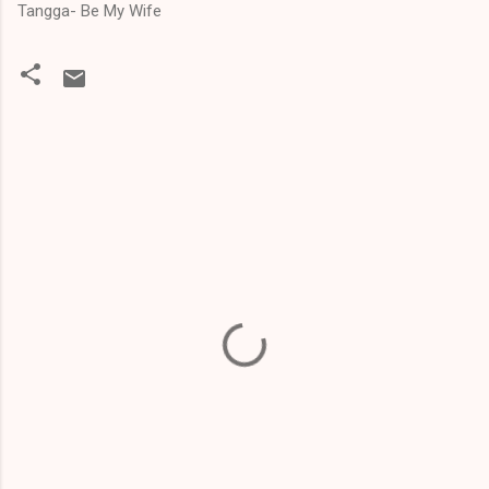
Tangga- Be My Wife
K
o
m
e
n
t
a
r