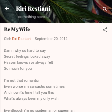
Langsung ke konten utama
Riri Restiani
something special
Be My Wife
Oleh
Riri Restiani
-
September 20, 2012
Damn why so hard to say
Secret feelings locked away
Heaven knows i’ve always felt
So much for you
I’m not that romantic
Even worse i’m sarcastic sometimes
And now it’s time I tell you this
What’s always been my only wish
Eventhough i’m no spiderman or superman