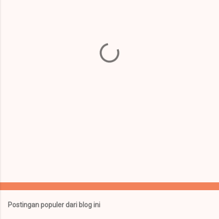
n
t
a
r
Postingan populer dari blog ini