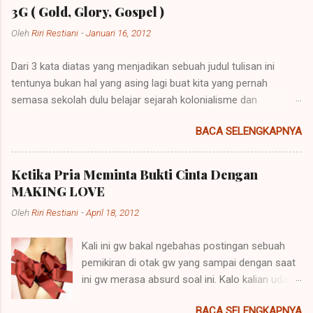
3G ( Gold, Glory, Gospel )
Oleh
Riri Restiani
-
Januari 16, 2012
Dari 3 kata diatas yang menjadikan sebuah judul tulisan ini
tentunya bukan hal yang asing lagi buat kita yang pernah
semasa sekolah dulu belajar sejarah kolonialisme dan
imperialisme. Kolonialisme dan Imperialisme merupakan dua
BACA SELENGKAPNYA
bentuk kalimat yang mempunyai penjelasan yang berbeda
namun pada prinsipnya mempunyai maksud yang sama.
Imperialisme ialah sebuah kebijakan di mana sebuah negara
Ketika Pria Meminta Bukti Cinta Dengan
besar dapat memegang kendali atau pemerintahan atas daerah
MAKING LOVE
lain agar negara itu bisa dipelihara atau berkembang. Sebuah
Oleh
Riri Restiani
-
April 18, 2012
contoh imperialisme terjadi saat negara-negara itu
menaklukkan atau menempati tanah-tanah itu. Perkataan
Kali ini gw bakal ngebahas postingan sebuah
imperialisme berasal dari kata Latin "imperare" yang artinya
pemikiran di otak gw yang sampai dengan saat
"memerintah". Hak untuk memerintah (imperare) disebut
ini gw merasa absurd soal ini. Kalo kalian udah
"imperium". Orang yang diberi hak itu (diberi imperium) disebut
baca dari judulnya mungkin akan paham apa
"imperator". Yang lazimnya diberi imperium itu ialah raja, dan
BACA SELENGKAPNYA
yang akan dibahas disini.hehe Kenapa?