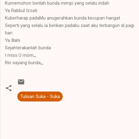
Kumemohon berilah bunda mimpi yang selalu indah
Ya Rabbul Izzati
Kuberharap padaMu anugerahkan bunda kecupan hangat
Seperti yang selalu ia berikan padaku saat aku terbangun di pagi
hari
Ya Illahi
Sejahterakanlah bunda
I miss U mom,,,
Riri sayang bunda,,,
Tulisan Suka - Suka
K
o
m
e