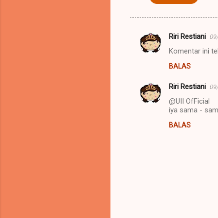
Riri Restiani
09
K
Komentar ini te
o
BALAS
m
e
Riri Restiani
09
n
@UII OfFicial
t
iya sama - sa
a
BALAS
r