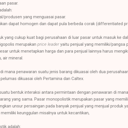
aan
pasar.
 adalah:
ual/produsen yang menguasai pasar.
likan dapat homogen dan dapat pula berbeda corak (differentiated pr
 yang cukup kuat bagi perusahaan di luar pasar untuk masuk ke da
oligopolis merupakan
price leader
yaitu penjual yang memiliki/pangsa 
 besar untuk menetapkan harga dan para penjual lainnya harus mengik
 air mineral.
 di mana penawaran suatu jenis barang dikuasai oleh dua perusahaan
pelumas dikuasai oleh Pertamina dan Caltex.
suatu bentuk interaksi antara permintaan dengan penawaran di mana
arang yang sama. Pasar monopolistik merupakan pasar yang memilik
angkan unsur persaingan pada banyak penjual yang menjual produk ya
memiliki keunggulan misalnya untuk kecantikan,
stik adalah: