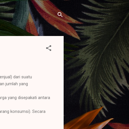
njual) dari suatu
dan jumlah yang
ga yang disepakati antara
barang konsumsi). Secara