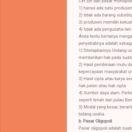
Ciri-ciri dari pasar monopol
1) hanya ada satu produse
2) tidak ada barang substitu
3) produsen memiliki keku
4) tidak ada pengusaha la
Anda tentu bertanya mengap
penyebabnya adalah sebagai
1) Ditetapkannya Undang-u
memberikan hak pada suatu 
2) Hasil pembinaan mutu dan
kepercayaan masyarakat un
3) Hasil cipta atau karya s
hak paten atau hak cipta.
4) Sumber daya alam. Perb
seperti timah dari pulau Ba
5) Modal yang besar, bera
bidang usaha.
b. Pasar Oligopoli
Pasar oligopoli adalah sua