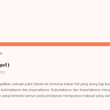
ni
pel )
2012
jadikan sebuah judul tulisan ini tentunya bukan hal yang asing lagi b
ah kolonialisme dan imperialisme. Kolonialisme dan Imperialisme mer
 yang berbeda namun pada prinsipnya mempunyai maksud yang sama
sebuah negara besar dapat memegang kendali atau pemerintahan atas
rkembang. Sebuah contoh imperialisme terjadi saat negara-negara it