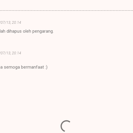
/07/13, 20.14
lah dihapus oleh pengarang.
/07/13, 20.14
ma semoga bermanfaat :)