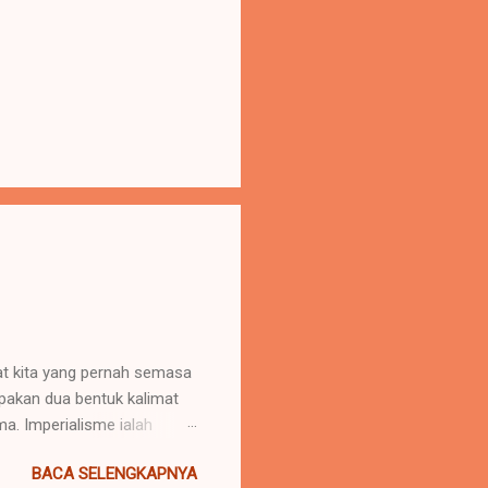
uat kita yang pernah semasa
upakan dua bentuk kalimat
. Imperialisme ialah
 daerah lain agar negara
BACA SELENGKAPNYA
u menaklukkan atau