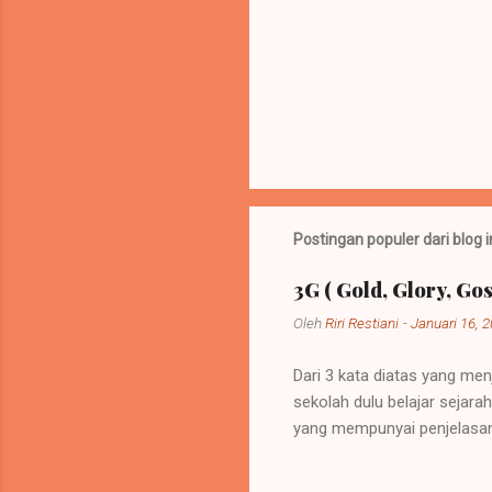
P
o
s
t
Postingan populer dari blog i
i
n
g
3G ( Gold, Glory, Gos
K
o
Oleh
Riri Restiani
-
Januari 16, 
m
e
Dari 3 kata diatas yang men
n
sekolah dulu belajar sejar
t
a
yang mempunyai penjelasan
r
sebuah kebijakan di mana 
itu bisa dipelihara atau be