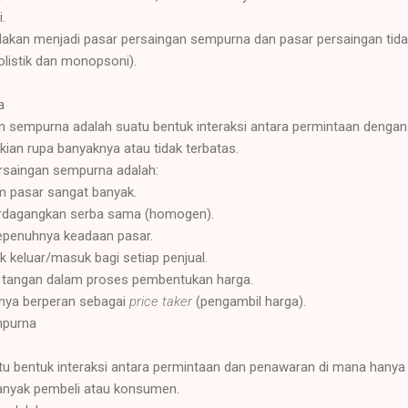
.
dakan menjadi pasar persaingan sempurna dan pasar persaingan tida
olistik dan monopsoni).
a
n sempurna adalah suatu bentuk interaksi antara permintaan denga
kian rupa banyaknya atau tidak terbatas.
persaingan sempurna adalah:
m pasar sangat banyak.
erdagangkan serba sama (homogen).
penuhnya keadaan pasar.
k keluar/masuk bagi setiap penjual.
r tangan dalam proses pembentukan harga.
anya berperan sebagai
price taker
(pengambil harga).
mpurna
u bentuk interaksi antara permintaan dan penawaran di mana hanya
anyak pembeli atau konsumen.