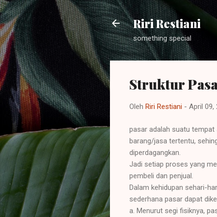
Riri Restiani
something special
Struktur Pas
Oleh
Riri Restiani
-
April 09,
pasar adalah suatu tempat 
barang/jasa tertentu, sehi
diperdagangkan.
Jadi setiap proses yang m
pembeli dan penjual.
Dalam kehidupan sehari-hari
sederhana pasar dapat dik
a. Menurut segi fisiknya, 