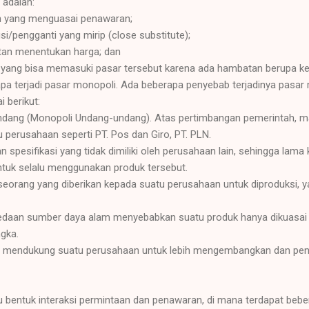
i adalah:
n yang menguasai penawaran;
si/pengganti yang mirip (close substitute);
atan menentukan harga; dan
in yang bisa memasuki pasar tersebut karena ada hambatan berupa k
a terjadi pasar monopoli. Ada beberapa penyebab terjadinya pasar m
 berikut:
ndang (Monopoli Undang-undang). Atas pertimbangan pemerintah, m
perusahaan seperti PT. Pos dan Giro, PT. PLN.
 spesifikasi yang tidak dimiliki oleh perusahaan lain, sehingga lama
tuk selalu menggunakan produk tersebut.
eseorang yang diberikan kepada suatu perusahaan untuk diproduksi, ya
edaan sumber daya alam menyebabkan suatu produk hanya dikuasai o
ngka.
rti mendukung suatu perusahaan untuk lebih mengembangkan dan pe
tu bentuk interaksi permintaan dan penawaran,
di mana terdapat bebe