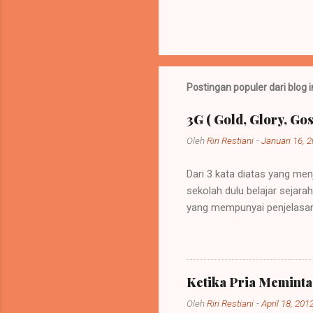
Postingan populer dari blog i
3G ( Gold, Glory, Gos
Oleh
Riri Restiani
-
Januari 16, 
Dari 3 kata diatas yang men
sekolah dulu belajar sejar
yang mempunyai penjelasan
sebuah kebijakan di mana 
itu bisa dipelihara atau be
menempati tanah-tanah itu. 
memerintah (imperare) diseb
Ketika Pria Memint
diberi imperium itu ialah ra
Oleh
Riri Restiani
-
April 18, 201