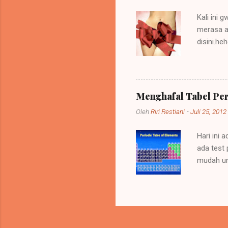
Kali ini 
merasa a
disini.h
kepada p
oleh tind
heran ap
mendapat
Menghafal Tabel Pe
menggunak
Oleh
Riri Restiani
-
Juli 25, 2012
Zaman sek
hmm,,,, b
Hari ini 
ada test 
mudah unt
Didapat d
Golongan 
Golongan
Banget Ra
Golongan