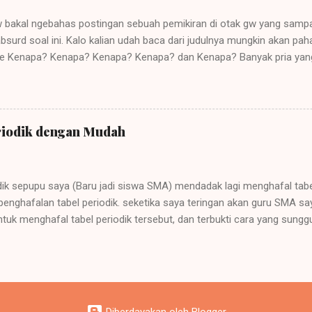
gw bakal ngebahas postingan sebuah pemikiran di otak gw yang sampa
bsurd soal ini. Kalo kalian udah baca dari judulnya mungkin akan p
ehe Kenapa? Kenapa? Kenapa? Kenapa? dan Kenapa? Banyak pria yan
asangannya sebagai tanda bukti cinta mereka pada saat pacaran. Buk
akan yang didasari kasih sayang yang tulus bukannya hanya sekedar 
a benar semua pria menilai suatu hubungan hanya dari segi sex beba
kan sex dari pasanganya? Apa mungkin karna mereka menganggap ci
riodik dengan Mudah
an struk kayak sewaktu kita belanja di supermarket, jadi minta bukti 
arang ini udah gak tabu lagi sih yah kalau masih pacaran, terus me
uat gw itu bukanlah cinta,,,, ini nafsu guys!!! Menurut gw SEKS memang 
adik sepupu saya (Baru jadi siswa SMA) mendadak lagi menghafal tabe
penghafalan tabel periodik. seketika saya teringan akan guru SMA s
uk menghafal tabel periodik tersebut, dan terbukti cara yang sunggu
ari beberapa referensi dan ilmu dari guru IPA KIMIA saya sewaktu SM
IA (ALKALI) Unsur: H – Li – Na – K – Rb – Cs – Fr Tips: HaLiNa Kak
 IIA (ALKALI TANAH) Unsur: Be – Mg – Ca – Sr – Ba – Ra Tips: Beb
sane Golongan IIIA (BORON) Unsur: B – Al – Ga – In – Tl Tips: Bang A
 IVA (KARBON) Unsur: C – Si – Ge – Sn – Pb Tips: Cerita Singkat G