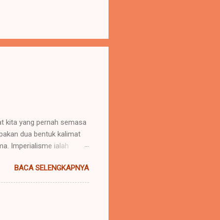
uat kita yang pernah semasa
upakan dua bentuk kalimat
. Imperialisme ialah
 daerah lain agar negara
BACA SELENGKAPNYA
u menaklukkan atau
nya "memerintah". Hak untuk
imperator". Yang lazimnya
(ialah daerah dimana imper...