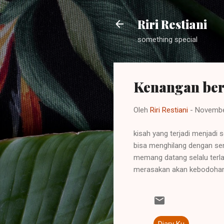
Riri Restiani
something special
Kenangan berl
Oleh
Riri Restiani
-
Novembe
kisah yang terjadi menjadi 
bisa menghilang dengan sen
memang datang selalu terla
merasakan akan kebodohan 
Diary Ku