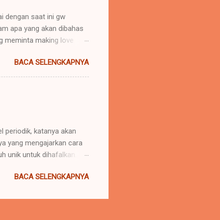
i dengan saat ini gw
aham apa yang akan dibahas
g meminta making love
ankah cinta itu dibuktikan
BACA SELENGKAPNYA
dari kata NAFSU.. ? Gw
s dan mencinta hanya ingin
nta itu kan gak
kali yah. *WTF for it.
minta jasa layanan seks?
penting loh, tapi ini haru...
l periodik, katanya akan
aya yang mengajarkan cara
h unik untuk dihafalkan.
A, begini caranya:
BACA SELENGKAPNYA
ak Rubi Cs Frengky
ek Mangan Cacing Seret
li Gagal Injek Telor
egerkan Sang Prabu