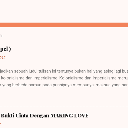
ni
pel )
2012
jadikan sebuah judul tulisan ini tentunya bukan hal yang asing lagi b
ah kolonialisme dan imperialisme. Kolonialisme dan Imperialisme mer
 yang berbeda namun pada prinsipnya mempunyai maksud yang sama
sebuah negara besar dapat memegang kendali atau pemerintahan atas
rkembang. Sebuah contoh imperialisme terjadi saat negara-negara it
Perkataan imperialisme berasal dari kata Latin "imperare" yang arti
ut "imperium". Orang yang diberi hak itu (diberi imperium) disebut "
a Bukti Cinta Dengan MAKING LOVE
ja, dan karena itu lambat-laun raja disebut imperator dan kerajaannya 
2