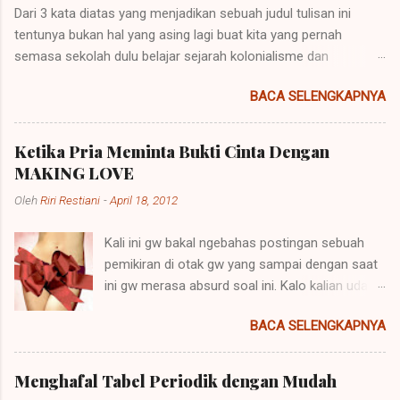
Dari 3 kata diatas yang menjadikan sebuah judul tulisan ini
tentunya bukan hal yang asing lagi buat kita yang pernah
semasa sekolah dulu belajar sejarah kolonialisme dan
imperialisme. Kolonialisme dan Imperialisme merupakan dua
BACA SELENGKAPNYA
bentuk kalimat yang mempunyai penjelasan yang berbeda
namun pada prinsipnya mempunyai maksud yang sama.
Imperialisme ialah sebuah kebijakan di mana sebuah negara
Ketika Pria Meminta Bukti Cinta Dengan
besar dapat memegang kendali atau pemerintahan atas daerah
MAKING LOVE
lain agar negara itu bisa dipelihara atau berkembang. Sebuah
Oleh
Riri Restiani
-
April 18, 2012
contoh imperialisme terjadi saat negara-negara itu
menaklukkan atau menempati tanah-tanah itu. Perkataan
Kali ini gw bakal ngebahas postingan sebuah
imperialisme berasal dari kata Latin "imperare" yang artinya
pemikiran di otak gw yang sampai dengan saat
"memerintah". Hak untuk memerintah (imperare) disebut
ini gw merasa absurd soal ini. Kalo kalian udah
"imperium". Orang yang diberi hak itu (diberi imperium) disebut
baca dari judulnya mungkin akan paham apa
"imperator". Yang lazimnya diberi imperium itu ialah raja, dan
BACA SELENGKAPNYA
yang akan dibahas disini.hehe Kenapa?
karena itu lambat-laun raja disebut imperator dan kerajaannya
Kenapa? Kenapa? Kenapa? dan Kenapa?
(ialah daerah dimana imper...
Banyak pria yang meminta making love kepada
Menghafal Tabel Periodik dengan Mudah
pasangannya sebagai tanda bukti cinta mereka