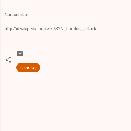
Narasumber:
http://id.wikipedia.org/wiki/SYN_flooding_attack
Teknologi
K
o
m
e
n
t