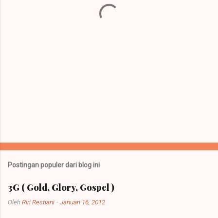
a
r
Postingan populer dari blog ini
3G ( Gold, Glory, Gospel )
Oleh
Riri Restiani
-
Januari 16, 2012