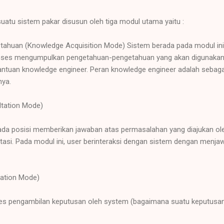
uatu sistem pakar disusun oleh tiga modul utama yaitu :
tahuan (Knowledge Acquisition Mode) Sistem berada pada modul ini
Proses mengumpulkan pengetahuan-pengetahuan yang akan digunaka
antuan knowledge engineer. Peran knowledge engineer adalah sebag
nya.
ltation Mode)
da posisi memberikan jawaban atas permasalahan yang diajukan ole
asi. Pada modul ini, user berinteraksi dengan sistem dengan menj
nation Mode)
ses pengambilan keputusan oleh system (bagaimana suatu keputusan 