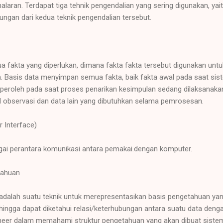
aran. Terdapat tiga tehnik pengendalian yang sering digunakan, yait
ungan dari kedua teknik pengendalian tersebut.
ua fakta yang diperlukan, dimana fakta fakta tersebut digunakan unt
. Basis data menyimpan semua fakta, baik fakta awal pada saat sist
peroleh pada saat proses penarikan kesimpulan sedang dilaksanakan
 observasi dan data lain yang dibutuhkan selama pemrosesan.
 Interface)
bagai perantara komunikasi antara pemakai.dengan komputer.
tahuan
dalah suatu teknik untuk merepresentasikan basis pengetahuan yan
ngga dapat diketahui relasi/keterhubungan antara suatu data dengan 
er dalam memahami struktur pengetahuan yang akan dibuat sistem