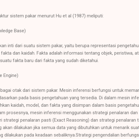
ur sistem pakar menurut Hu et al (1987) meliputi:
wledge Base)
 inti dari suatu sistem pakar, yaitu berupa representasi pengetahua
akta dan kaidah. Fakta adalah informasi tentang objek, peristiwa, at
uatu fakta baru dari fakta yang sudah diketahui.
ce Engine)
ebagai otak dari sistem pakar. Mesin inferensi berfungsi untuk mem
dasarkan pada basis pengetahuan yang tersedia. Di dalam mesin infer
kan kaidah, model, dan fakta yang disimpan dalam basis pengetah
lam prosesnya, mesin inferensi menggunakan strategi penalaran dan 
ari strategi penalaran pasti (Exact Reasoning) dan strategi penalaran t
g akan dilakukan jika semua data yang dibutuhkan untuk menarik suat
g dilakukan pada keadaan sebaliknya.Strategi pengendalian berfung