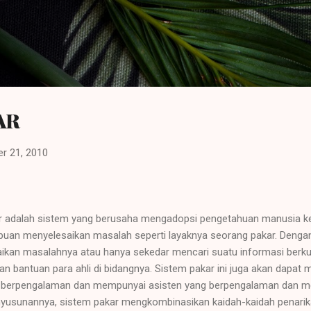
Langsung ke konten utama
AR
r 21, 2010
 adalah sistem yang berusaha mengadopsi pengetahuan manusia k
n menyelesaikan masalah seperti layaknya seorang pakar. Dengan 
kan masalahnya atau hanya sekedar mencari suatu informasi berku
n bantuan para ahli di bidangnya. Sistem pakar ini juga akan dapat 
ng berpengalaman dan mempunyai asisten yang berpengalaman dan 
nyusunannya, sistem pakar mengkombinasikan kaidah-kaidah penarik