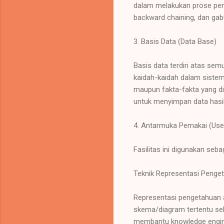
dalam melakukan prose penal
backward chaining, dan gab
3. Basis Data (Data Base)
Basis data terdiri atas sem
kaidah-kaidah dalam sistem
maupun fakta-fakta yang di
untuk menyimpan data hasil
4. Antarmuka Pemakai (User
Fasilitas ini digunakan se
Teknik Representasi Penge
Representasi pengetahuan a
skema/diagram tertentu sehi
membantu knowledge engine