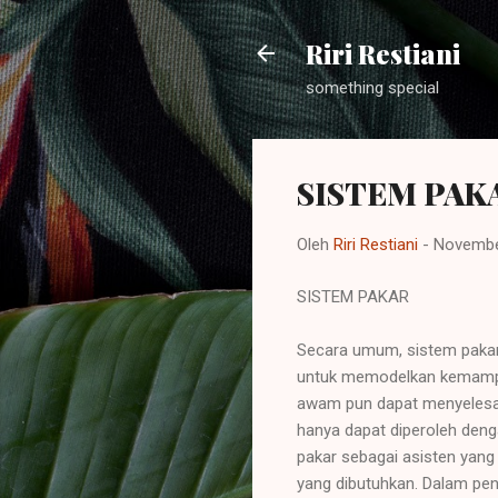
Riri Restiani
something special
SISTEM PAK
Oleh
Riri Restiani
-
Novembe
SISTEM PAKAR
Secara umum, sistem pakar
untuk memodelkan kemampua
awam pun dapat menyelesai
hanya dapat diperoleh denga
pakar sebagai asisten ya
yang dibutuhkan. Dalam pe