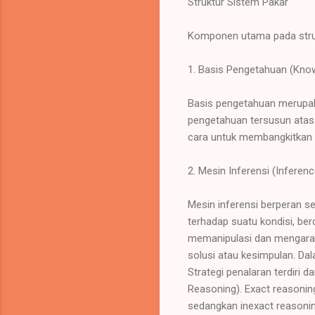
Struktur Sistem Pakar
Komponen utama pada strukt
1. Basis Pengetahuan (Kno
Basis pengetahuan merupakan
pengetahuan tersusun atas f
cara untuk membangkitkan s
2. Mesin Inferensi (Inferen
Mesin inferensi berperan s
terhadap suatu kondisi, ber
memanipulasi dan mengarah
solusi atau kesimpulan. Da
Strategi penalaran terdiri d
Reasoning). Exact reasonin
sedangkan inexact reasonin