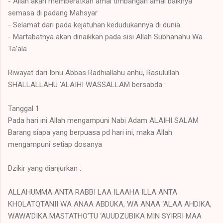
- Allah akan memberatkan amal timbangan amal baiknya
semasa di padang Mahsyar
- Selamat dari pada kejatuhan kedudukannya di dunia
- Martabatnya akan dinaikkan pada sisi Allah Subhanahu Wa
Ta’ala
Riwayat dari Ibnu Abbas Radhiallahu anhu, Rasulullah
SHALLALLAHU ‘ALAIHI WASSALLAM bersabda :
Tanggal 1
Pada hari ini Allah mengampuni Nabi Adam ALAIHI SALAM
Barang siapa yang berpuasa pd hari ini, maka Allah
mengampuni setiap dosanya
Dzikir yang dianjurkan :
ALLAHUMMA ANTA RABBI LAA ILAAHA ILLA ANTA
KHOLATQTANII WA ANAA ABDUKA, WA ANAA ‘ALAA AHDIKA,
WAWA’DIKA MASTATHO’TU ‘AUUDZUBIKA MIN SYIRRI MAA