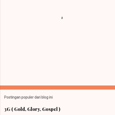
t
a
r
Postingan populer dari blog ini
3G ( Gold, Glory, Gospel )