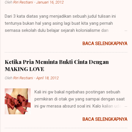
Oleh
Riri Restiani
-
Januari 16, 2012
Dari 3 kata diatas yang menjadikan sebuah judul tulisan ini
tentunya bukan hal yang asing lagi buat kita yang pernah
semasa sekolah dulu belajar sejarah kolonialisme dan
imperialisme. Kolonialisme dan Imperialisme merupakan dua
BACA SELENGKAPNYA
bentuk kalimat yang mempunyai penjelasan yang berbeda
namun pada prinsipnya mempunyai maksud yang sama.
Imperialisme ialah sebuah kebijakan di mana sebuah negara
Ketika Pria Meminta Bukti Cinta Dengan
besar dapat memegang kendali atau pemerintahan atas daerah
MAKING LOVE
lain agar negara itu bisa dipelihara atau berkembang. Sebuah
Oleh
Riri Restiani
-
April 18, 2012
contoh imperialisme terjadi saat negara-negara itu
menaklukkan atau menempati tanah-tanah itu. Perkataan
Kali ini gw bakal ngebahas postingan sebuah
imperialisme berasal dari kata Latin "imperare" yang artinya
pemikiran di otak gw yang sampai dengan saat
"memerintah". Hak untuk memerintah (imperare) disebut
ini gw merasa absurd soal ini. Kalo kalian udah
"imperium". Orang yang diberi hak itu (diberi imperium) disebut
baca dari judulnya mungkin akan paham apa
"imperator". Yang lazimnya diberi imperium itu ialah raja, dan
BACA SELENGKAPNYA
yang akan dibahas disini.hehe Kenapa?
karena itu lambat-laun raja disebut imperator dan kerajaannya
Kenapa? Kenapa? Kenapa? dan Kenapa?
(ialah daerah dimana imper...