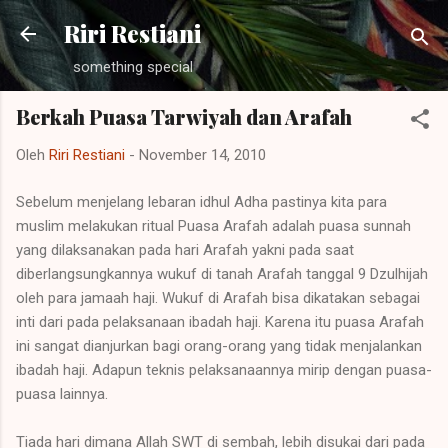
Langsung ke konten utama
Riri Restiani
something special
Berkah Puasa Tarwiyah dan Arafah
Oleh
Riri Restiani
-
November 14, 2010
Sebelum menjelang lebaran idhul Adha pastinya kita para
muslim melakukan ritual Puasa Arafah adalah puasa sunnah
yang dilaksanakan pada hari Arafah yakni pada saat
diberlangsungkannya wukuf di tanah Arafah tanggal 9 Dzulhijah
oleh para jamaah haji. Wukuf di Arafah bisa dikatakan sebagai
inti dari pada pelaksanaan ibadah haji. Karena itu puasa Arafah
ini sangat dianjurkan bagi orang-orang yang tidak menjalankan
ibadah haji. Adapun teknis pelaksanaannya mirip dengan puasa-
puasa lainnya.
Tiada hari dimana Allah SWT di sembah, lebih disukai dari pada