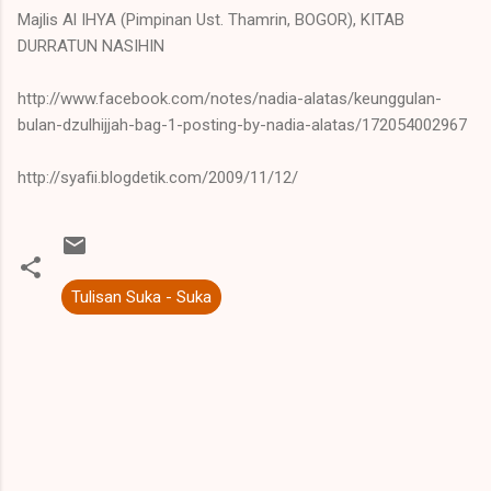
Majlis Al IHYA (Pimpinan Ust. Thamrin, BOGOR), KITAB
DURRATUN NASIHIN
http://www.facebook.com/notes/nadia-alatas/keunggulan-
bulan-dzulhijjah-bag-1-posting-by-nadia-alatas/172054002967
http://syafii.blogdetik.com/2009/11/12/
Tulisan Suka - Suka
K
o
m
e
n