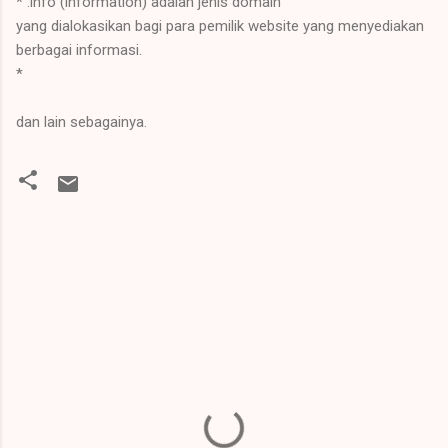
* .info (information) adalah jenis domain
yang dialokasikan bagi para pemilik website yang menyediakan
berbagai informasi.
*
dan lain sebagainya.
K
o
m
e
n
t
a
r