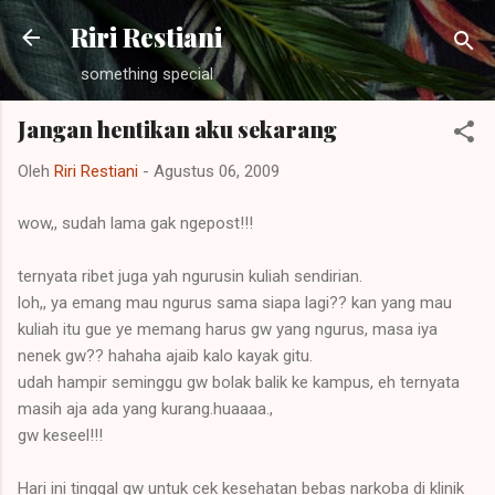
Langsung ke konten utama
Riri Restiani
something special
Jangan hentikan aku sekarang
Oleh
Riri Restiani
-
Agustus 06, 2009
wow,, sudah lama gak ngepost!!!
ternyata ribet juga yah ngurusin kuliah sendirian.
loh,, ya emang mau ngurus sama siapa lagi?? kan yang mau
kuliah itu gue ye memang harus gw yang ngurus, masa iya
nenek gw?? hahaha ajaib kalo kayak gitu.
udah hampir seminggu gw bolak balik ke kampus, eh ternyata
masih aja ada yang kurang.huaaaa.,
gw keseel!!!
Hari ini tinggal gw untuk cek kesehatan bebas narkoba di klinik