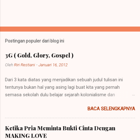
Postingan populer dari blog ini
3G ( Gold, Glory, Gospel )
Oleh
Riri Restiani
-
Januari 16, 2012
Dari 3 kata diatas yang menjadikan sebuah judul tulisan ini
tentunya bukan hal yang asing lagi buat kita yang pernah
semasa sekolah dulu belajar sejarah kolonialisme dan
imperialisme. Kolonialisme dan Imperialisme merupakan dua
BACA SELENGKAPNYA
bentuk kalimat yang mempunyai penjelasan yang berbeda
namun pada prinsipnya mempunyai maksud yang sama.
Imperialisme ialah sebuah kebijakan di mana sebuah negara
Ketika Pria Meminta Bukti Cinta Dengan
besar dapat memegang kendali atau pemerintahan atas daerah
MAKING LOVE
lain agar negara itu bisa dipelihara atau berkembang. Sebuah