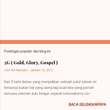
P
o
s
t
Postingan populer dari blog ini
i
n
3G ( Gold, Glory, Gospel )
g
K
Oleh
Riri Restiani
-
Januari 16, 2012
o
m
Dari 3 kata diatas yang menjadikan sebuah judul tulisan ini
e
n
tentunya bukan hal yang asing lagi buat kita yang pernah
t
semasa sekolah dulu belajar sejarah kolonialisme dan
a
imperialisme. Kolonialisme dan Imperialisme merupakan dua
r
BACA SELENGKAPNYA
bentuk kalimat yang mempunyai penjelasan yang berbeda