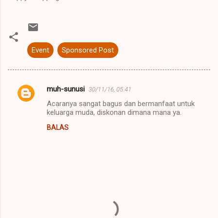
Event
Sponsored Post
muh-sunusi
30/11/16, 05.41
K
Acaranya sangat bagus dan bermanfaat untuk
o
keluarga muda, diskonan dimana mana ya.
m
BALAS
e
n
t
a
r