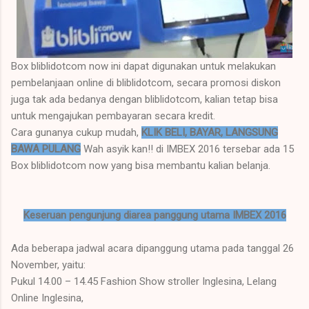
Box bliblidotcom now ini dapat digunakan untuk melakukan
pembelanjaan online di bliblidotcom, secara promosi diskon
juga tak ada bedanya dengan bliblidotcom, kalian tetap bisa
untuk mengajukan pembayaran secara kredit.
Cara gunanya cukup mudah,
KLIK BELI, BAYAR, LANGSUNG
BAWA PULANG
Wah asyik kan!! di IMBEX 2016 tersebar ada 15
Box bliblidotcom now yang bisa membantu kalian belanja.
Keseruan pengunjung diarea panggung utama IMBEX 2016
Ada beberapa jadwal acara dipanggung utama pada tanggal 26
November, yaitu:
Pukul 14.00 – 14.45 Fashion Show stroller Inglesina, Lelang
Online Inglesina,