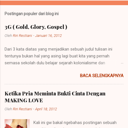
Postingan populer dari blog ini
3G ( Gold, Glory, Gospel )
Oleh
Riri Restiani
-
Januari 16, 2012
Dari 3 kata diatas yang menjadikan sebuah judul tulisan ini
tentunya bukan hal yang asing lagi buat kita yang pernah
semasa sekolah dulu belajar sejarah kolonialisme dan
imperialisme. Kolonialisme dan Imperialisme merupakan dua
BACA SELENGKAPNYA
bentuk kalimat yang mempunyai penjelasan yang berbeda
namun pada prinsipnya mempunyai maksud yang sama.
Imperialisme ialah sebuah kebijakan di mana sebuah negara
Ketika Pria Meminta Bukti Cinta Dengan
besar dapat memegang kendali atau pemerintahan atas daerah
MAKING LOVE
lain agar negara itu bisa dipelihara atau berkembang. Sebuah
Oleh
Riri Restiani
-
April 18, 2012
contoh imperialisme terjadi saat negara-negara itu
menaklukkan atau menempati tanah-tanah itu. Perkataan
Kali ini gw bakal ngebahas postingan sebuah
imperialisme berasal dari kata Latin "imperare" yang artinya