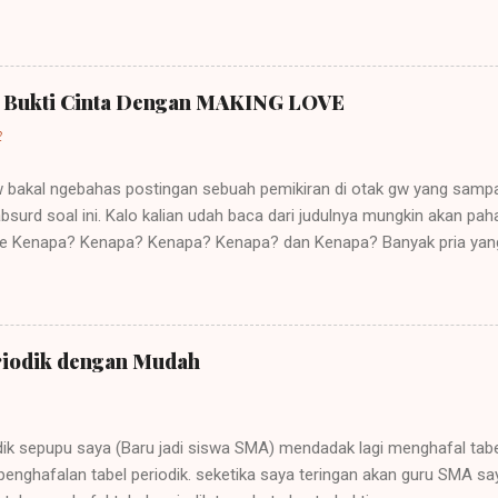
sebuah negara besar dapat memegang kendali atau pemerintahan atas
rkembang. Sebuah contoh imperialisme terjadi saat negara-negara it
Perkataan imperialisme berasal dari kata Latin "imperare" yang arti
ut "imperium". Orang yang diberi hak itu (diberi imperium) disebut "
a Bukti Cinta Dengan MAKING LOVE
ja, dan karena itu lambat-laun raja disebut imperator dan kerajaannya 
2
gw bakal ngebahas postingan sebuah pemikiran di otak gw yang sampa
bsurd soal ini. Kalo kalian udah baca dari judulnya mungkin akan p
ehe Kenapa? Kenapa? Kenapa? Kenapa? dan Kenapa? Banyak pria yan
asangannya sebagai tanda bukti cinta mereka pada saat pacaran. Buk
akan yang didasari kasih sayang yang tulus bukannya hanya sekedar 
a benar semua pria menilai suatu hubungan hanya dari segi sex beba
kan sex dari pasanganya? Apa mungkin karna mereka menganggap ci
riodik dengan Mudah
an struk kayak sewaktu kita belanja di supermarket, jadi minta bukti 
arang ini udah gak tabu lagi sih yah kalau masih pacaran, terus me
uat gw itu bukanlah cinta,,,, ini nafsu guys!!! Menurut gw SEKS memang 
adik sepupu saya (Baru jadi siswa SMA) mendadak lagi menghafal tabe
penghafalan tabel periodik. seketika saya teringan akan guru SMA s