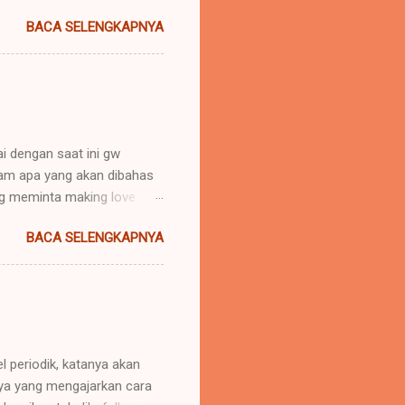
 daerah lain agar negara
BACA SELENGKAPNYA
u menaklukkan atau
nya "memerintah". Hak untuk
imperator". Yang lazimnya
(ialah daerah dimana imper...
i dengan saat ini gw
aham apa yang akan dibahas
g meminta making love
ankah cinta itu dibuktikan
BACA SELENGKAPNYA
dari kata NAFSU.. ? Gw
s dan mencinta hanya ingin
nta itu kan gak
kali yah. *WTF for it.
minta jasa layanan seks?
penting loh, tapi ini haru...
l periodik, katanya akan
aya yang mengajarkan cara