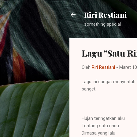
Riri Restiani
something special
Lagu "Satu R
Oleh
Riri Restiani
-
Maret 10
Lagu ini sangat menyentuh h
banget.
Hujan teringatkan aku
Tentang satu rindu
Dimasa yang lalu