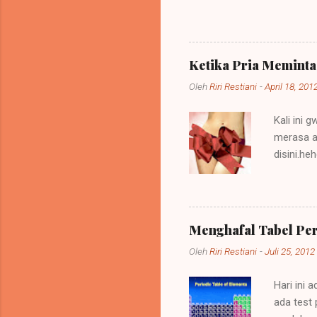
sebuah kebijakan di mana 
itu bisa dipelihara atau be
menempati tanah-tanah itu. 
memerintah (imperare) diseb
Ketika Pria Memint
diberi imperium itu ialah ra
Oleh
Riri Restiani
-
April 18, 201
Kali ini 
merasa a
disini.h
kepada p
oleh tind
heran ap
mendapat
Menghafal Tabel Pe
menggunak
Oleh
Riri Restiani
-
Juli 25, 2012
Zaman sek
hmm,,,, b
Hari ini 
ada test 