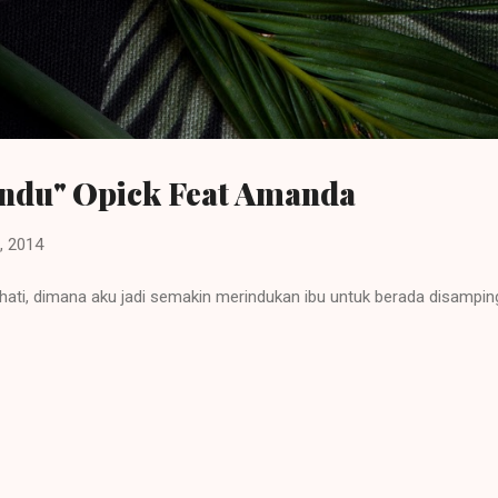
Langsung ke konten utama
indu" Opick Feat Amanda
, 2014
ati, dimana aku jadi semakin merindukan ibu untuk berada disampingku