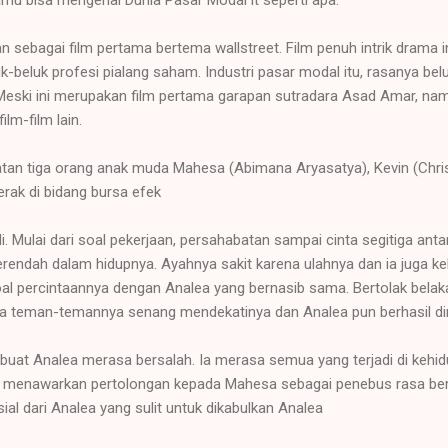
n sebagai film pertama bertema wallstreet. Film penuh intrik drama 
beluk profesi pialang saham. Industri pasar modal itu, rasanya be
 Meski ini merupakan film pertama garapan sutradara Asad Amar, na
lm-film lain.
tan tiga orang anak muda Mahesa (Abimana Aryasatya), Kevin (Chri
erak di bidang bursa efek
adi. Mulai dari soal pekerjaan, persahabatan sampai cinta segitiga an
erendah dalam hidupnya. Ayahnya sakit karena ulahnya dan ia juga ke
soal percintaannya dengan Analea yang bernasib sama. Bertolak bela
a teman-temannya senang mendekatinya dan Analea pun berhasil dim
at Analea merasa bersalah. Ia merasa semua yang terjadi di kehi
ea menawarkan pertolongan kepada Mahesa sebagai penebus rasa be
al dari Analea yang sulit untuk dikabulkan Analea