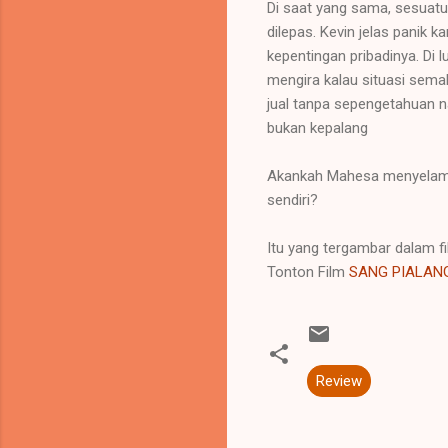
Di saat yang sama, sesuat
dilepas. Kevin jelas panik
kepentingan pribadinya. Di 
mengira kalau situasi sema
jual tanpa sepengetahuan n
bukan kepalang
Akankah Mahesa menyelamat
sendiri?
Itu yang tergambar dalam fi
Tonton Film
SANG PIALAN
Review
K