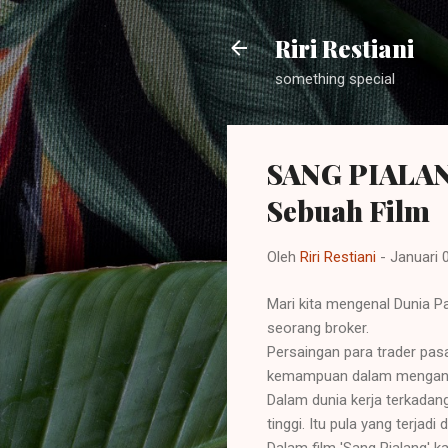
Riri Restiani
something special
SANG PIALANG
Sebuah Film
Oleh
Riri Restiani
-
Januari 
Mari kita mengenal Dunia P
seorang broker.
Persaingan para trader pa
kemampuan dalam mengana
Dalam dunia kerja terkada
tinggi. Itu pula yang terja
Dalam film 'Sang Pialang' k