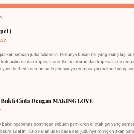
ni
pel )
2012
jadikan sebuah judul tulisan ini tentunya bukan hal yang asing lagi b
ah kolonialisme dan imperialisme. Kolonialisme dan Imperialisme mer
 yang berbeda namun pada prinsipnya mempunyai maksud yang sama
sebuah negara besar dapat memegang kendali atau pemerintahan atas
rkembang. Sebuah contoh imperialisme terjadi saat negara-negara it
Perkataan imperialisme berasal dari kata Latin "imperare" yang arti
ut "imperium". Orang yang diberi hak itu (diberi imperium) disebut "
a Bukti Cinta Dengan MAKING LOVE
ja, dan karena itu lambat-laun raja disebut imperator dan kerajaannya 
2
gw bakal ngebahas postingan sebuah pemikiran di otak gw yang sampa
bsurd soal ini. Kalo kalian udah baca dari judulnya mungkin akan p