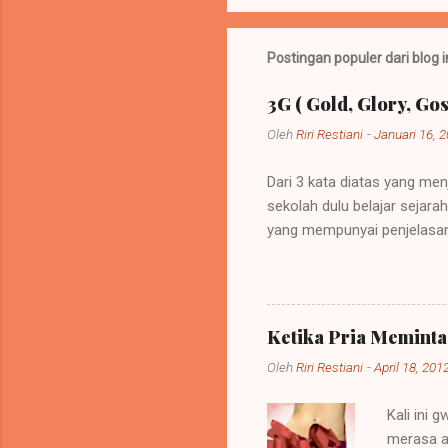
Postingan populer dari blog i
3G ( Gold, Glory, Gos
Oleh
Riri Restiani
-
Januari 16, 
Dari 3 kata diatas yang men
sekolah dulu belajar sejar
yang mempunyai penjelasan
sebuah kebijakan di mana 
itu bisa dipelihara atau be
menempati tanah-tanah itu. 
memerintah (imperare) diseb
Ketika Pria Memint
diberi imperium itu ialah ra
Oleh
Riri Restiani
-
April 18, 201
Kali ini 
merasa a