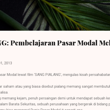
Langsung ke konten utama
: Pembelajaran Pasar Modal Mel
01, 2013
asar Modal lewat film 'SANG PIALANG', mengulas kisah persahabatan,
sar saham atau yang biasa disebut pialang memang sangat membutu
lisa.
ng memang kejam, penuh persaingan demi untuk mendapat sebuah ked
di dalam Barata Sekuritas, sebuah perusahaan yang bergerak di bidang
amu bisa mengenal Dunia Pasar Modal it seperti apa.