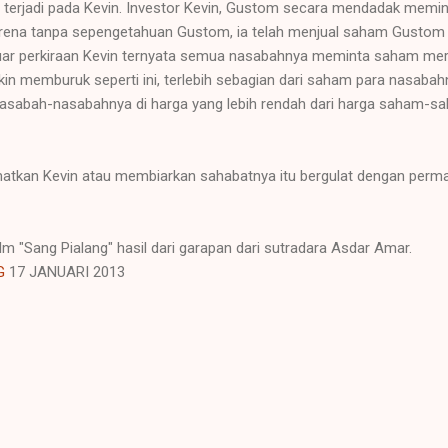
u terjadi pada Kevin. Investor Kevin, Gustom secara mendadak mem
 karena tanpa sepengetahuan Gustom, ia telah menjual saham Gustom 
luar perkiraan Kevin ternyata semua nasabahnya meminta saham mereka
kin memburuk seperti ini, terlebih sebagian dari saham para nasaba
asabah-nasabahnya di harga yang lebih rendah dari harga saham-sa
kan Kevin atau membiarkan sahabatnya itu bergulat dengan perma
lm "Sang Pialang" hasil dari garapan dari sutradara Asdar Amar.
G
17 JANUARI 2013