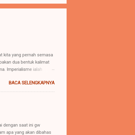
uat kita yang pernah semasa
upakan dua bentuk kalimat
. Imperialisme ialah
 daerah lain agar negara
BACA SELENGKAPNYA
u menaklukkan atau
nya "memerintah". Hak untuk
imperator". Yang lazimnya
(ialah daerah dimana imper...
i dengan saat ini gw
aham apa yang akan dibahas