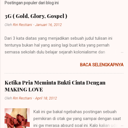
t
Postingan populer dari blog ini
i
n
3G ( Gold, Glory, Gospel )
g
K
Oleh
Riri Restiani
-
Januari 16, 2012
o
m
Dari 3 kata diatas yang menjadikan sebuah judul tulisan ini
e
n
tentunya bukan hal yang asing lagi buat kita yang pernah
t
semasa sekolah dulu belajar sejarah kolonialisme dan
a
imperialisme. Kolonialisme dan Imperialisme merupakan dua
r
BACA SELENGKAPNYA
bentuk kalimat yang mempunyai penjelasan yang berbeda
namun pada prinsipnya mempunyai maksud yang sama.
Imperialisme ialah sebuah kebijakan di mana sebuah negara
Ketika Pria Meminta Bukti Cinta Dengan
besar dapat memegang kendali atau pemerintahan atas daerah
MAKING LOVE
lain agar negara itu bisa dipelihara atau berkembang. Sebuah
Oleh
Riri Restiani
-
April 18, 2012
contoh imperialisme terjadi saat negara-negara itu
menaklukkan atau menempati tanah-tanah itu. Perkataan
Kali ini gw bakal ngebahas postingan sebuah
imperialisme berasal dari kata Latin "imperare" yang artinya
pemikiran di otak gw yang sampai dengan saat
"memerintah". Hak untuk memerintah (imperare) disebut
ini gw merasa absurd soal ini. Kalo kalian udah
"imperium". Orang yang diberi hak itu (diberi imperium) disebut