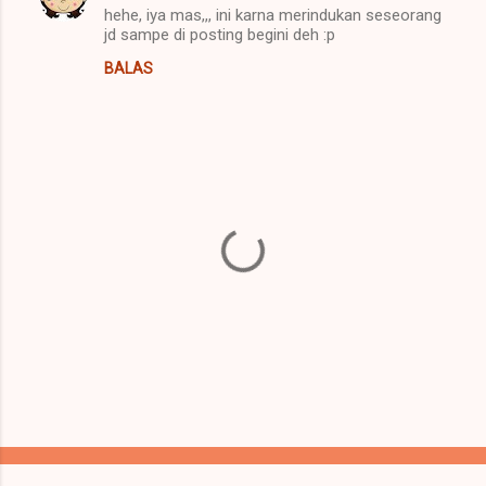
t
hehe, iya mas,,, ini karna merindukan seseorang
jd sampe di posting begini deh :p
a
BALAS
r
P
o
s