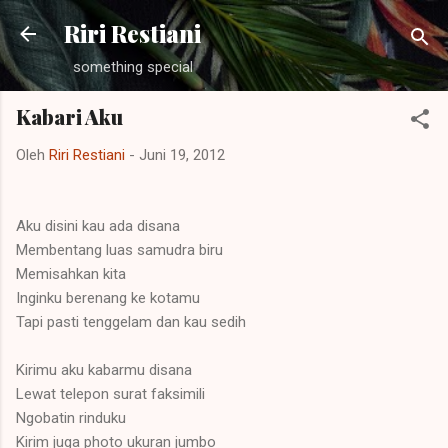
Langsung ke konten utama
Riri Restiani
something special
Kabari Aku
Oleh
Riri Restiani
-
Juni 19, 2012
Aku disini kau ada disana
Membentang luas samudra biru
Memisahkan kita
Inginku berenang ke kotamu
Tapi pasti tenggelam dan kau sedih
Kirimu aku kabarmu disana
Lewat telepon surat faksimili
Ngobatin rinduku
Kirim juga photo ukuran jumbo