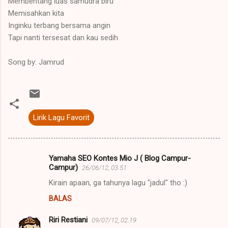
Membentang luas samudra biru
Memisahkan kita
Inginku terbang bersama angin
Tapi nanti tersesat dan kau sedih
Song by: Jamrud
Lirik Lagu Favorit
Yamaha SEO Kontes Mio J ( Blog Campur-
K
Campur)
26/06/12, 03.51
o
Kirain apaan, ga tahunya lagu "jadul" tho :)
m
BALAS
e
Riri Restiani
n
09/07/12, 02.19