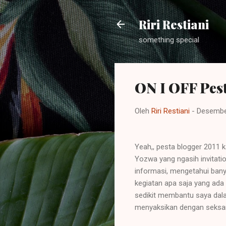
Riri Restiani
something special
ON I OFF Pe
Oleh
Riri Restiani
-
Desembe
Yeah,, pesta blogger 2011 
Yozwa yang ngasih invitatio
informasi, mengetahui banya
kegiatan apa saja yang ada
sedikit membantu saya dala
menyaksikan dengan seksama