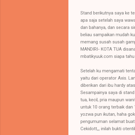
Stand berikutnya saya ke te
apa saja setelah saya wawa
dan bahanya, dan secara si
beliau sampaikan mudah ku
memang susah susah gampa
MANDIRI- KOTA TUA disana a
mbatikyuuk.com siapa tahu 
Setelah ku mengamati tentan
yaitu dari operator Axis. 
diberikan dari ibu hardy at
Sesampainya saya di stand A
tua, kecil, pria maupun wan
untuk 10 orang terbaik dan
yozwa pun ikutan, haha gokil,
pengumuman selamat buat y
Cekidott,,, inilah bukti otenti