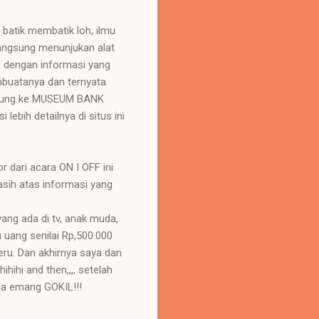
 batik membatik loh, ilmu
langsung menunjukan alat
, dengan informasi yang
mbuatanya dan ternyata
gsung ke MUSEUM BANK
bih detailnya di situs ini
r dari acara ON I OFF ini
asih atas informasi yang
yang ada di tv, anak muda,
u uang senilai Rp,500.000
eru. Dan akhirnya saya dan
ihihi and then,,,, setelah
ia emang GOKIL!!!