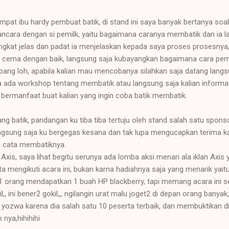
mpat ibu hardy pembuat batik, di stand ini saya banyak bertanya soal
ncara dengan si pemilk, yaitu bagaimana caranya membatik dan ia 
ngkat jelas dan padat ia menjelaskan kepada saya proses prosesnya
 cerna dengan baik, langsung saja kubayangkan bagaimana cara pe
ng loh, apabila kalian mau mencobanya silahkan saja datang lan
da workshop tentang membatik atau langsung saja kalian informasi le
bermanfaat buat kalian yang ingin coba batik membatik.
g batik, pandangan ku tiba tiba tertuju oleh stand salah satu sponso
Langsung saja ku bergegas kesana dan tak lupa mengucapkan terima k
as cata membatiknya.
xis, saya lihat begitu serunya ada lomba aksi menari ala iklan Axis 
ita mengikuti acara ini, bukan karna hadiahnya saja yang menarik yait
 1 orang mendapatkan 1 buah HP blackberry, tapi memang acara ini s
, ini bener2 gokil,,, ngilangin urat malu joget2 di depan orang banyak,h
ozwa karena dia salah satu 10 peserta terbaik, dan membuktikan d
k nya,hihihihi