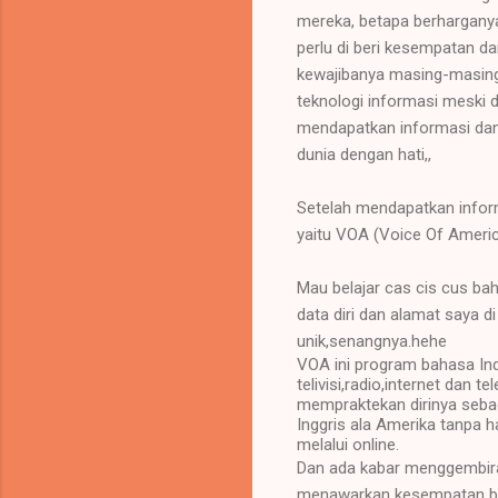
mereka, betapa berharganya h
perlu di beri kesempatan 
kewajibanya masing-masing
teknologi informasi meski
mendapatkan informasi dan 
dunia dengan hati,,
Setelah mendapatkan inform
yaitu VOA (Voice Of Americ
Mau belajar cas cis cus bah
data diri dan alamat saya 
unik,senangnya.hehe
VOA ini program bahasa Ind
telivisi,radio,internet dan
mempraktekan dirinya sebag
Inggris ala Amerika tanpa h
melalui online.
Dan ada kabar menggembira
menawarkan kesempatan bek