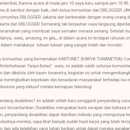
lambat, Karena acara di mulai jam 10 saya baru sampai jam 10:40, t
na di sambut dengan baik, oleh ketua komunitas dari DBLOGGER J
 komunitas DBLOGGER Jakarta dan berkenalan dengan orang-orang di
arta dan DBLOGGER Semarang tak berjauhan saya langsung diperke
keramahan yang membuat saya semakin merasa senang. Setelah itu s
inya,, waw,, amazing, ini gila,,, di dalam acara ini terdapat ratusan 
dalam mahakarya tulisan tulisan yang sangat indah dan inovativ.
atu komunitas yang bernamakan KARTUNET (KARYA TUNANETRA) Com
 Keterbatasan Tanpa Batas” waw,, ini adalah salah satunya komunitas
an dan dikelola oleh kaum tunanetra, kegiatan ini untuk mengembang
rta meningkatkan kepekaan dan kesadaran masyarakat terhadap isu-is
nesia yang inklusif melalui kemajuan teknologi.
ndang disabilitas? Ini adalah istilah baru pengganti penyandang c
m tercantumkan. Disabilitas merupakan kata serapan dari bahasa ingg
, penyandang disabilitas dapat diartikan individu yang mempunyai ke
hebatnya mereka, saya lihat banyak sudah hasil karya yang telah terci
n tapi ada kelebihan yang tuhan berikan untuk dapat mereka gunakan 