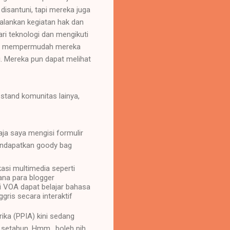
 disantuni, tapi mereka juga
alankan kegiatan hak dan
i teknologi dan mengikuti
pat mempermudah mereka
. Mereka pun dapat melihat
stand komunitas lainya,
aja saya mengisi formulir
mendapatkan goody bag
asi multimedia seperti
ana para blogger
i VOA dapat belajar bahasa
gris secara interaktif
ka (PPIA) kini sedang
setahun. Hmm,, boleh nih