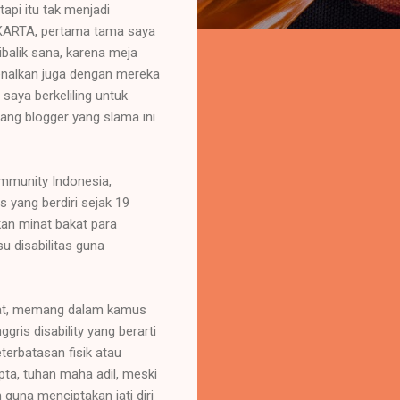
api itu tak menjadi
AKARTA, pertama tama saya
balik sana, karena meja
nalkan juga dengan mereka
aya berkeliling untuk
orang blogger yang slama ini
munity Indonesia,
 yang berdiri sejak 19
kan minat bakat para
u disabilitas guna
acat, memang dalam kamus
ris disability yang berarti
terbatasan fisik atau
pta, tuhan maha adil, meski
guna menciptakan jati diri