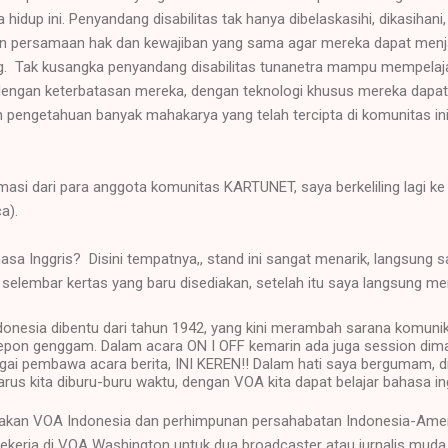
idup ini. Penyandang disabilitas tak hanya dibelaskasihi, dikasihani,
dan persamaan hak dan kewajiban yang sama agar mereka dapat menj
. Tak kusangka penyandang disabilitas tunanetra mampu mempelajar
 dengan keterbatasan mereka, dengan teknologi khusus mereka da
pengetahuan banyak mahakarya yang telah tercipta di komunitas ini
asi dari para anggota komunitas KARTUNET, saya berkeliling lagi ke 
a).
asa Inggris? Disini tempatnya,, stand ini sangat menarik, langsung s
di selembar kertas yang baru disediakan, setelah itu saya langsung 
onesia dibentu dari tahun 1942, yang kini merambah sarana komunik
 telepon genggam. Dalam acara ON I OFF kemarin ada juga session dim
ai pembawa acara berita, INI KEREN!! Dalam hati saya bergumam, d
arus kita diburu-buru waktu, dengan VOA kita dapat belajar bahasa ing
kan VOA Indonesia dan perhimpunan persahabatan Indonesia-Ameri
erja di VOA Washington untuk dua broadcaster atau jurnalis muda 