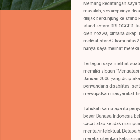
Memang kedatangan saya ter
masalah, sesampainya disa
diajak berkunjung ke stand
stand antara DBLOGGER Jak
oleh Yozwa, dimana sikap 
melihat stand2 komunitas2 la
hanya saya melihat mereka 
Tertegun saya melihat su
memiliki slogan “Mengatasi
Januari 2006 yang diciptak
penyandang disabilitas, se
mewujudkan masyarakat Indo
Tahukah kamu apa itu penya
besar Bahasa Indonesia belu
cacat atau ketidak mampuan
mental/intelektual. Betapa 
mereka diberikan kekuranga