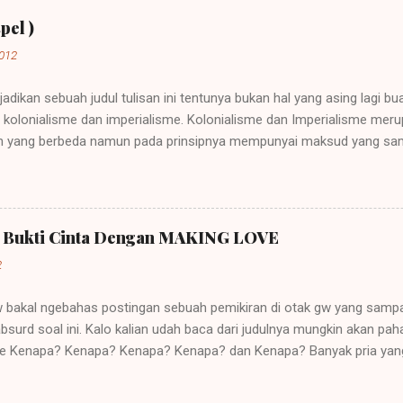
pel )
2012
jadikan sebuah judul tulisan ini tentunya bukan hal yang asing lagi b
ah kolonialisme dan imperialisme. Kolonialisme dan Imperialisme mer
 yang berbeda namun pada prinsipnya mempunyai maksud yang sama
sebuah negara besar dapat memegang kendali atau pemerintahan atas
rkembang. Sebuah contoh imperialisme terjadi saat negara-negara it
Perkataan imperialisme berasal dari kata Latin "imperare" yang arti
ut "imperium". Orang yang diberi hak itu (diberi imperium) disebut "
a Bukti Cinta Dengan MAKING LOVE
ja, dan karena itu lambat-laun raja disebut imperator dan kerajaannya 
2
gw bakal ngebahas postingan sebuah pemikiran di otak gw yang sampa
bsurd soal ini. Kalo kalian udah baca dari judulnya mungkin akan p
ehe Kenapa? Kenapa? Kenapa? Kenapa? dan Kenapa? Banyak pria yan
asangannya sebagai tanda bukti cinta mereka pada saat pacaran. Buk
akan yang didasari kasih sayang yang tulus bukannya hanya sekedar 