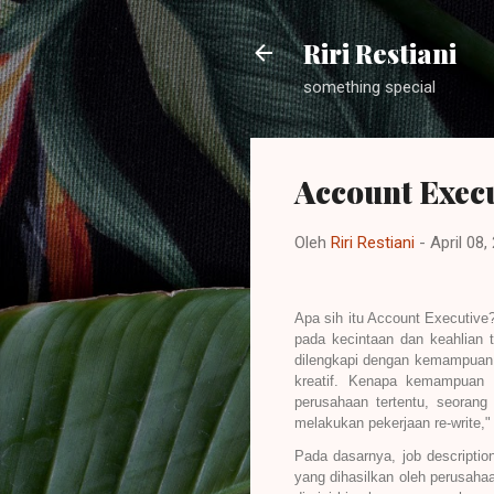
Riri Restiani
something special
Account Exec
Oleh
Riri Restiani
-
April 08,
Apa sih itu Account Executive
pada kecintaan dan keahlian t
dilengkapi dengan kemampuan 
kreatif. Kenapa kemampuan m
perusahaan tertentu, seorang
melakukan pekerjaan re-write,"
Pada dasarnya, job descripti
yang dihasilkan oleh perusaha