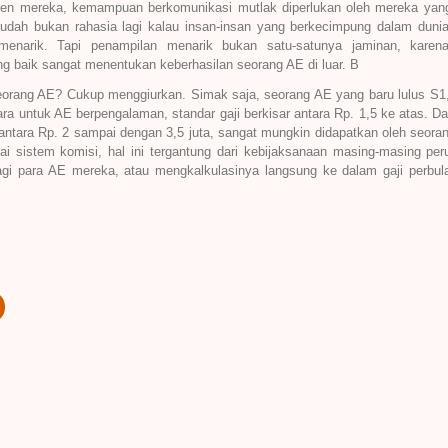
ien mereka, kemampuan berkomunikasi mutlak diperlukan oleh mereka yan
sudah bukan rahasia lagi kalau insan-insan yang berkecimpung dalam duni
 menarik. Tapi penampilan menarik bukan satu-satunya jaminan, karen
 baik sangat menentukan keberhasilan seorang AE di luar. B
eorang AE? Cukup menggiurkan. Simak saja, seorang AE yang baru lulus S
tara untuk AE berpengalaman, standar gaji berkisar antara Rp. 1,5 ke atas.
antara Rp. 2 sampai dengan 3,5 juta, sangat mungkin didapatkan oleh seoran
nai sistem komisi, hal ini tergantung dari kebijaksanaan masing-masing p
gi para AE mereka, atau mengkalkulasinya langsung ke dalam gaji perbulan