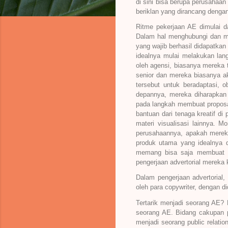
di sini bisa berupa perusahaa
beriklan yang dirancang dengan 
Ritme pekerjaan AE dimulai d
Dalam hal menghubungi dan men
yang wajib berhasil didapatka
idealnya mulai melakukan lan
oleh agensi, biasanya mereka 
senior dan mereka biasanya ak
tersebut untuk beradaptasi,
depannya, mereka diharapkan d
pada langkah membuat proposal
bantuan dari tenaga kreatif d
materi visualisasi lainnya. 
perusahaannya, apakah mereka
produk utama yang idealnya 
memang bisa saja membuat se
pengerjaan advertorial mereka 
Dalam pengerjaan advertorial
oleh para copywriter, dengan di
Tertarik menjadi seorang AE? 
seorang AE. Bidang cakupan pr
menjadi seorang public relat