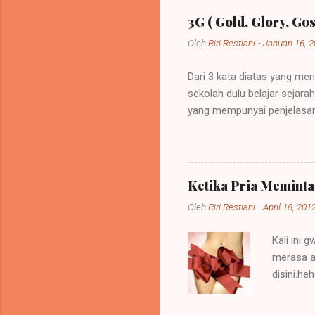
3G ( Gold, Glory, Gos
Oleh
Riri Restiani
-
Januari 16, 
Dari 3 kata diatas yang men
sekolah dulu belajar sejar
yang mempunyai penjelasan
sebuah kebijakan di mana 
itu bisa dipelihara atau be
menempati tanah-tanah itu. 
memerintah (imperare) diseb
Ketika Pria Memint
diberi imperium itu ialah ra
Oleh
Riri Restiani
-
April 18, 201
Kali ini 
merasa a
disini.h
kepada p
oleh tind