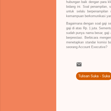
hubungan baik dengan para kl
bidang ini. Soal penampilan, 
untuk selalu berpenampilan
kemampuan berkomunikasi yang
Bagaimana dengan soal gaji s
gaji di atas Rp. 1 juta. Semen
sudah punya nama besar, gaji 
berprestasi. Berbicara menge
menetapkan standar komisi ba
seorang Account Executive?
Tulisan Suka - Suka
K
o
m
e