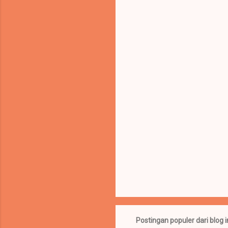
n
t
a
r
Postingan populer dari blog i