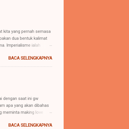
uat kita yang pernah semasa
upakan dua bentuk kalimat
. Imperialisme ialah
 daerah lain agar negara
BACA SELENGKAPNYA
u menaklukkan atau
nya "memerintah". Hak untuk
imperator". Yang lazimnya
(ialah daerah dimana imper...
i dengan saat ini gw
aham apa yang akan dibahas
g meminta making love
ankah cinta itu dibuktikan
BACA SELENGKAPNYA
dari kata NAFSU.. ? Gw