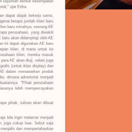
lah sejumlah bentuk kesempatan
al," ujar Erika.
an dapat diajak bekerja sama.
genai berapa jumlah klien baru
lien baru misalnya, seorang AE
apa perusahaan, yang diwakili
E baru akan didampingi oleh AE
an ini dapat digunakan AE baru
epan klien, di mana untuk ke
perusahaan klien, mereka masuk
ara AE akan diuji, selain juga
afis (untuk iklan display) dan
ng AE dalam menawarkan produk
a, dimana advertorial menjadi
buatannya. "Pihak perusahaan
biasanya lebih mempercayakan
pa pihak, tulisan akan dibuat
aja bila ingin melamar menjadi
n, juga cukup luas. Sebut saja
t menjalin dan mempertahankan