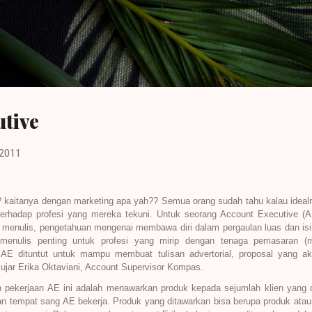
Langsung ke konten utama
utive
 2011
? kaitanya dengan marketing apa yah?? Semua orang sudah tahu kalau idealn
erhadap profesi yang mereka tekuni. Untuk seorang Account Executive (AE
menulis, pengetahuan mengenai membawa diri dalam pergaulan luas dan isi
enulis penting untuk profesi yang mirip dengan tenaga pemasaran (m
 AE dituntut untuk mampu membuat tulisan advertorial, proposal yang a
 ujar Erika Oktaviani, Account Supervisor Kompas.
on pekerjaan AE ini adalah menawarkan produk kepada sejumlah klien yan
an tempat sang AE bekerja. Produk yang ditawarkan bisa berupa produk atau