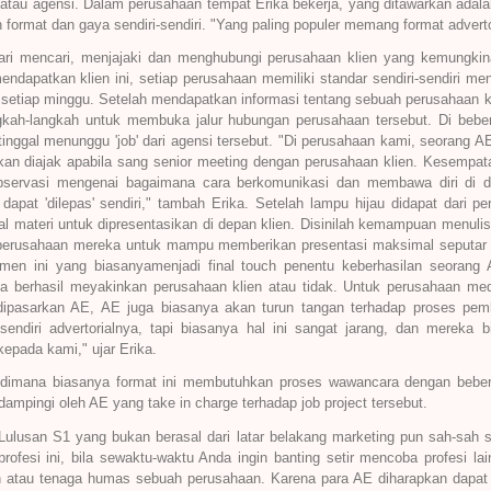
n atau agensi. Dalam perusahaan tempat Erika bekerja, yang ditawarkan ada
format dan gaya sendiri-sendiri. "Yang paling populer memang format advertori
ari mencari, menjajaki dan menghubungi perusahaan klien yang kemungkin
dapatkan klien ini, setiap perusahaan memiliki standar sendiri-sendiri men
n setiap minggu. Setelah mendapatkan informasi tentang sebuah perusahaan k
gkah-langkah untuk membuka jalur hubungan perusahaan tersebut. Di beber
tinggal menunggu 'job' dari agensi tersebut. "Di perusahaan kami, seorang A
an diajak apabila sang senior meeting dengan perusahaan klien. Kesempat
 observasi mengenai bagaimana cara berkomunikasi dan membawa diri di d
apat 'dilepas' sendiri," tambah Erika. Setelah lampu hijau didapat dari 
 materi untuk dipresentasikan di depan klien. Disinilah kemampuan menulis p
i perusahaan mereka untuk mampu memberikan presentasi maksimal seputar gr
Momen ini yang biasanyamenjadi final touch penentu keberhasilan seora
 berhasil meyakinkan perusahaan klien atau tidak. Untuk perusahaan medi
dipasarkan AE, AE juga biasanya akan turun tangan terhadap proses pem
ndiri advertorialnya, tapi biasanya hal ini sangat jarang, dan mereka 
kepada kami," ujar Erika.
, dimana biasanya format ini membutuhkan proses wawancara dengan bebera
dampingi oleh AE yang take in charge terhadap job project tersebut.
Lulusan S1 yang bukan berasal dari latar belakang marketing pun sah-sah s
ofesi ini, bila sewaktu-waktu Anda ingin banting setir mencoba profesi lai
ion atau tenaga humas sebuah perusahaan. Karena para AE diharapkan dapa