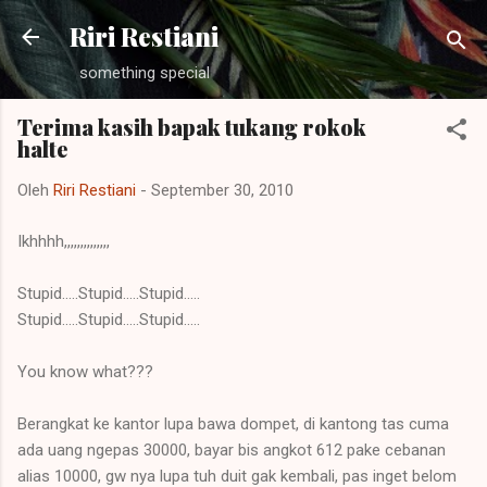
Langsung ke konten utama
Riri Restiani
something special
Terima kasih bapak tukang rokok
halte
Oleh
Riri Restiani
-
September 30, 2010
Ikhhhh,,,,,,,,,,,,,,
Stupid.....Stupid.....Stupid.....
Stupid.....Stupid.....Stupid.....
You know what???
Berangkat ke kantor lupa bawa dompet, di kantong tas cuma
ada uang ngepas 30000, bayar bis angkot 612 pake cebanan
alias 10000, gw nya lupa tuh duit gak kembali, pas inget belom