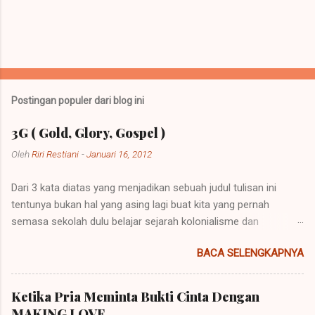
Postingan populer dari blog ini
3G ( Gold, Glory, Gospel )
Oleh
Riri Restiani
-
Januari 16, 2012
Dari 3 kata diatas yang menjadikan sebuah judul tulisan ini
tentunya bukan hal yang asing lagi buat kita yang pernah
semasa sekolah dulu belajar sejarah kolonialisme dan
imperialisme. Kolonialisme dan Imperialisme merupakan dua
BACA SELENGKAPNYA
bentuk kalimat yang mempunyai penjelasan yang berbeda
namun pada prinsipnya mempunyai maksud yang sama.
Imperialisme ialah sebuah kebijakan di mana sebuah negara
Ketika Pria Meminta Bukti Cinta Dengan
besar dapat memegang kendali atau pemerintahan atas daerah
MAKING LOVE