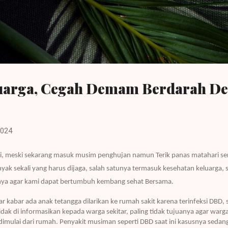
Langsung ke konten utama
uarga, Cegah Demam Berdarah De
2024
diksi, meski sekarang masuk musim penghujan namun Terik panas matahari s
yak sekali yang harus dijaga, salah satunya termasuk kesehatan keluarga,
anya agar kami dapat bertumbuh kembang sehat Bersama.
r kabar ada anak tetangga dilarikan ke rumah sakit karena terinfeksi DBD,
tidak di informasikan kepada warga sekitar, paling tidak tujuanya agar war
dimulai dari rumah. Penyakit musiman seperti DBD saat ini kasusnya seda