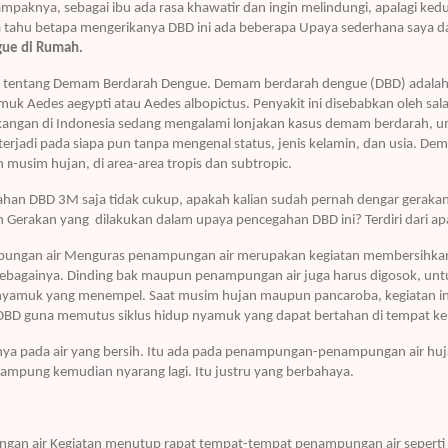
mpaknya, sebagai ibu ada rasa khawatir dan ingin melindungi, apalagi ked
a tahu betapa mengerikanya DBD ini ada beberapa Upaya sederhana saya 
ue di Rumah.
ma tentang Demam Berdarah Dengue. Demam berdarah dengue (DBD) adalah p
k Aedes aegypti atau Aedes albopictus. Penyakit ini disebabkan oleh salah
kangan di Indonesia sedang mengalami lonjakan kasus demam berdarah,
 terjadi pada siapa pun tanpa mengenal status, jenis kelamin, dan usia. De
musim hujan, di area-area tropis dan subtropic.
ahan DBD 3M saja tidak cukup, apakah kalian sudah pernah dengar gera
erakan yang dilakukan dalam upaya pencegahan DBD ini? Terdiri dari apa
ngan air Menguras penampungan air merupakan kegiatan membersihkan 
sebagainya. Dinding bak maupun penampungan air juga harus digosok, un
yamuk yang menempel. Saat musim hujan maupun pancaroba, kegiatan ini p
BD guna memutus siklus hidup nyamuk yang dapat bertahan di tempat ke
nya pada air yang bersih. Itu ada pada penampungan-penampungan air huja
tampung kemudian nyarang lagi. Itu justru yang berbahaya.
gan air Kegiatan menutup rapat tempat-tempat penampungan air sepert