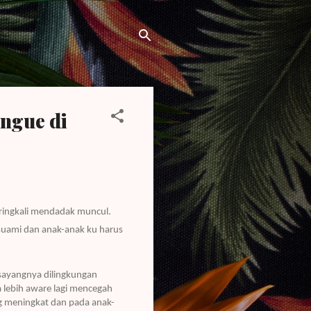
ngue di
eringkali mendadak muncul.
 suami dan anak-anak ku harus
 sayangnya dilingkungan
ga lebih aware lagi mencegah
ng meningkat dan pada anak-