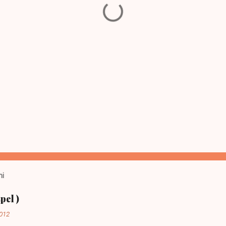
ni
pel )
2012