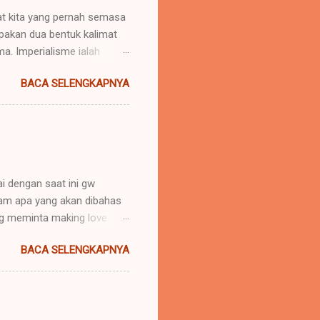
uat kita yang pernah semasa
upakan dua bentuk kalimat
. Imperialisme ialah
 daerah lain agar negara
BACA SELENGKAPNYA
u menaklukkan atau
nya "memerintah". Hak untuk
imperator". Yang lazimnya
(ialah daerah dimana imper...
i dengan saat ini gw
aham apa yang akan dibahas
g meminta making love
ankah cinta itu dibuktikan
BACA SELENGKAPNYA
dari kata NAFSU.. ? Gw
s dan mencinta hanya ingin
nta itu kan gak
kali yah. *WTF for it.