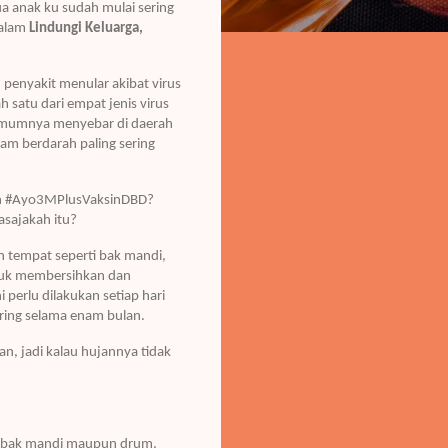
ua anak ku sudah mulai sering
dalam
Lindungi Keluarga,
enyakit menular akibat virus
 satu dari empat jenis virus
 umumnya menyebar di daerah
mam berdarah paling sering
kan #Ayo3MPlusVaksinDBD?
sajakah itu?
tempat seperti bak mandi,
tuk membersihkan dan
erlu dilakukan setiap hari
ring selama enam bulan.
n, jadi kalau hujannya tidak
i bak mandi maupun drum,