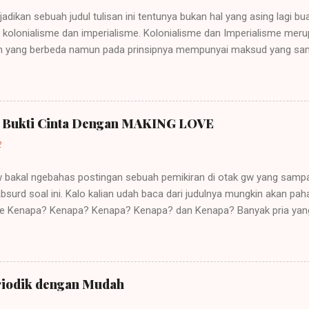
jadikan sebuah judul tulisan ini tentunya bukan hal yang asing lagi b
ah kolonialisme dan imperialisme. Kolonialisme dan Imperialisme mer
 yang berbeda namun pada prinsipnya mempunyai maksud yang sama
sebuah negara besar dapat memegang kendali atau pemerintahan atas
rkembang. Sebuah contoh imperialisme terjadi saat negara-negara it
Perkataan imperialisme berasal dari kata Latin "imperare" yang arti
ut "imperium". Orang yang diberi hak itu (diberi imperium) disebut "
a Bukti Cinta Dengan MAKING LOVE
ja, dan karena itu lambat-laun raja disebut imperator dan kerajaannya 
2
gw bakal ngebahas postingan sebuah pemikiran di otak gw yang sampa
bsurd soal ini. Kalo kalian udah baca dari judulnya mungkin akan p
ehe Kenapa? Kenapa? Kenapa? Kenapa? dan Kenapa? Banyak pria yan
asangannya sebagai tanda bukti cinta mereka pada saat pacaran. Buk
akan yang didasari kasih sayang yang tulus bukannya hanya sekedar 
a benar semua pria menilai suatu hubungan hanya dari segi sex beba
kan sex dari pasanganya? Apa mungkin karna mereka menganggap ci
riodik dengan Mudah
an struk kayak sewaktu kita belanja di supermarket, jadi minta bukti 