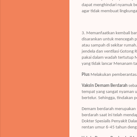
dapat menghindari nyamuk ber
agar tidak membuat lingkunga
3. Memanfaatkan kembali bara
disarankan untuk mencegah p
atau sampah di sekitar ruma
jendela dan ventilasi Goton
pakai dalam wadah tertutup M
yang tidak lancar Menanam 
Plus
Melakukan pemberantasan 
Vaksin Demam Berdarah
seba
tempat yang sangat nyaman u
bertelur. Sehingga, tindakan
Demam berdarah merupakan sal
berdarah saat ini telah mend
Dokter Spesialis Penyakit Dal
rentan umur 6-45 tahun denga