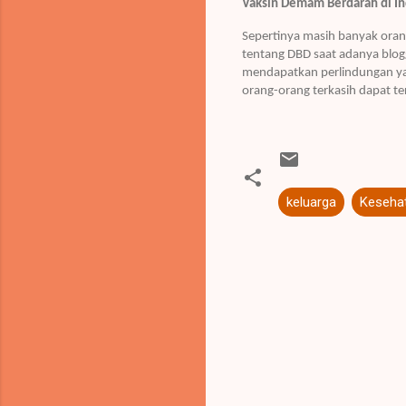
Vaksin Demam Berdarah di I
Sepertinya masih banyak oran
tentang DBD saat adanya blogg
mendapatkan perlindungan yan
orang-orang terkasih dapat t
keluarga
Keseha
K
o
m
e
n
t
a