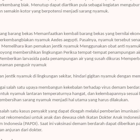
kembang biak. Menutup dapat diartikan pula sebagai kegiatan mengubur 
n semakin kotor yang berpotensi menjadi sarang nyamuk.
ng barang bekas Memanfaatkan kembali barang bekas yang bernilai ekono
erkembangbiakan nyamuk Aedes aegypti. Pasalnya, nyamuk tersebut sena
h. Memelihara ikan pemakan jentik nyamuk Menggunakan obat anti nyam
g Royong membersihkan lingkungan Periksa tempat-tempat penampungan ai
emberikan larvasida pada penampungan air yang susah dikuras Memperbaik
tanaman pengusir nyamuk
jentik nyamuk di lingkungan sekitar, hindari gigitan nyamuk dengan mem
gai salah satu upaya membangun kekebalan terhadap virus demam berdara
ntuk nyamuk lantaran temperaturnya hangat, dan kelembapannya sesuai 
 pembersihan sarang nyamuk menjadi hal utama yang harus dilakukan.
ah satu kasus penyakit yang dapat dicegah melalui pemberian imunisasi
apat rekomendasi untuk anak dan dewasa oleh Ikatan Dokter Anak Indones
am Indonesia (PAPDI). Saat ini vaksinasi demam berdarah dapat diberikan 
n anjuran dari dokter.