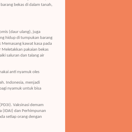
barang bekas di dalam tanah,
mis (daur ulang), juga
ng hidup di tumpukan barang
uk Memasang kawat kasa pada
r Meletakkan pakaian bekas
i saluran dan talang air
akai anti nyamuk oles
h. Indonesia, menjadi
bagi nyamuk untuk bisa
 (PD3I). Vaksinasi demam
ia (IDAI) dan Perhimpunan
pada setiap orang dengan