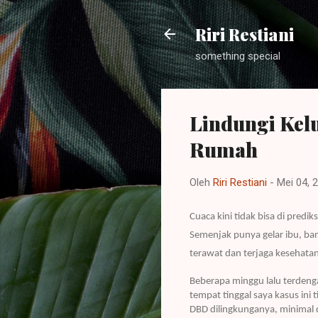
Riri Restiani
something special
Lindungi Kel
Rumah
Oleh
Riri Restiani
-
Mei 04, 
Cuaca kini tidak bisa di pre
Semenjak punya gelar ibu, ban
terawat dan terjaga kesehat
Beberapa minggu lalu terdenga
tempat tinggal saya kasus ini 
DBD dilingkunganya, minimal 