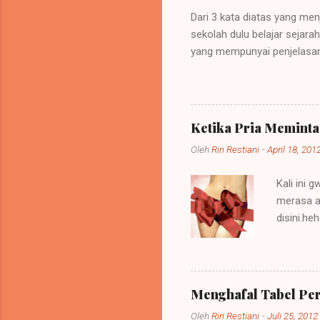
Dari 3 kata diatas yang men
sekolah dulu belajar sejar
yang mempunyai penjelasan
sebuah kebijakan di mana 
itu bisa dipelihara atau be
menempati tanah-tanah itu. 
memerintah (imperare) diseb
Ketika Pria Memint
diberi imperium itu ialah ra
Oleh
Riri Restiani
-
April 18, 201
Kali ini 
merasa a
disini.h
kepada p
oleh tind
heran ap
mendapat
Menghafal Tabel Pe
menggunak
Oleh
Riri Restiani
-
Juli 25, 2012