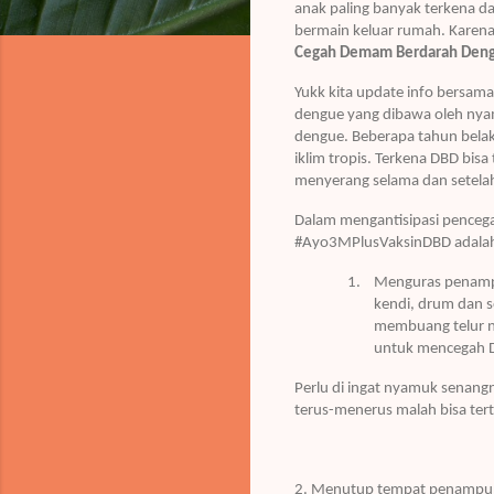
anak paling banyak terkena da
bermain keluar rumah. Karen
Cegah Demam Berdarah Deng
Yukk kita update info bersa
dengue yang dibawa oleh nyamu
dengue. Beberapa tahun bela
iklim tropis. Terkena DBD bisa
menyerang selama dan setelah 
Dalam mengantisipasi penceg
#Ayo3MPlusVaksinDBD adalah G
1.
Menguras penampu
kendi, drum dan 
membuang telur n
untuk mencegah D
Perlu di ingat nyamuk senang
terus-menerus malah bisa ter
2. Menutup tempat penampun