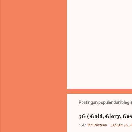
r
Postingan populer dari blog i
3G ( Gold, Glory, Gos
Oleh
Riri Restiani
-
Januari 16, 