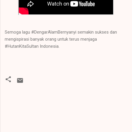
Semoga lagu #DengarAlamBernyanyi semakin sukses dan
mengispirasi banyak orang untuk terus menjaga
#HutanKitaSultan Indonesia.
K
o
m
e
n