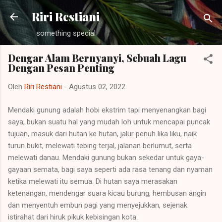
Langsung ke konten utama
Riri Restiani
something special
Dengar Alam Bernyanyi, Sebuah Lagu
Dengan Pesan Penting
Oleh
Riri Restiani
-
Agustus 02, 2022
Mendaki gunung adalah hobi ekstrim tapi menyenangkan bagi
saya, bukan suatu hal yang mudah loh untuk mencapai puncak
tujuan, masuk dari hutan ke hutan, jalur penuh lika liku, naik
turun bukit, melewati tebing terjal, jalanan berlumut, serta
melewati danau. Mendaki gunung bukan sekedar untuk gaya-
gayaan semata, bagi saya seperti ada rasa tenang dan nyaman
ketika melewati itu semua. Di hutan saya merasakan
ketenangan, mendengar suara kicau burung, hembusan angin
dan menyentuh embun pagi yang menyejukkan, sejenak
istirahat dari hiruk pikuk kebisingan kota.