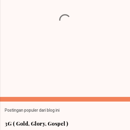
t
a
r
Postingan populer dari blog ini
3G ( Gold, Glory, Gospel )