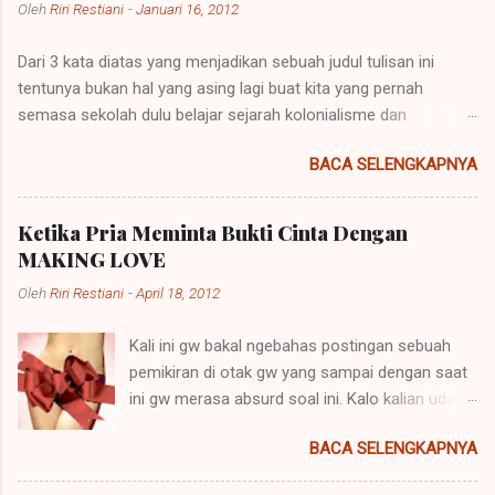
Oleh
Riri Restiani
-
Januari 16, 2012
Dari 3 kata diatas yang menjadikan sebuah judul tulisan ini
tentunya bukan hal yang asing lagi buat kita yang pernah
semasa sekolah dulu belajar sejarah kolonialisme dan
imperialisme. Kolonialisme dan Imperialisme merupakan dua
BACA SELENGKAPNYA
bentuk kalimat yang mempunyai penjelasan yang berbeda
namun pada prinsipnya mempunyai maksud yang sama.
Imperialisme ialah sebuah kebijakan di mana sebuah negara
Ketika Pria Meminta Bukti Cinta Dengan
besar dapat memegang kendali atau pemerintahan atas daerah
MAKING LOVE
lain agar negara itu bisa dipelihara atau berkembang. Sebuah
Oleh
Riri Restiani
-
April 18, 2012
contoh imperialisme terjadi saat negara-negara itu
menaklukkan atau menempati tanah-tanah itu. Perkataan
Kali ini gw bakal ngebahas postingan sebuah
imperialisme berasal dari kata Latin "imperare" yang artinya
pemikiran di otak gw yang sampai dengan saat
"memerintah". Hak untuk memerintah (imperare) disebut
ini gw merasa absurd soal ini. Kalo kalian udah
"imperium". Orang yang diberi hak itu (diberi imperium) disebut
baca dari judulnya mungkin akan paham apa
"imperator". Yang lazimnya diberi imperium itu ialah raja, dan
BACA SELENGKAPNYA
yang akan dibahas disini.hehe Kenapa?
karena itu lambat-laun raja disebut imperator dan kerajaannya
Kenapa? Kenapa? Kenapa? dan Kenapa?
(ialah daerah dimana imper...