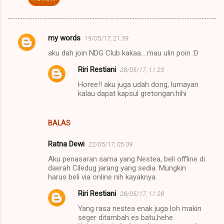
my words
19/05/17, 21.59
K
aku dah join NDG Club kakaa....mau ulin poin :D
o
Riri Restiani
28/05/17, 11.23
m
Horee!! aku juga udah dong, lumayan
e
kalau dapat kapsul gretongan.hihi
n
t
BALAS
a
r
Ratna Dewi
22/05/17, 05.09
Aku penasaran sama yang Nestea, beli offline di
daerah Ciledug jarang yang sedia. Mungkin
harus beli via online nih kayaknya.
Riri Restiani
28/05/17, 11.28
Yang rasa nestea enak juga loh makin
seger ditambah es batu,hehe