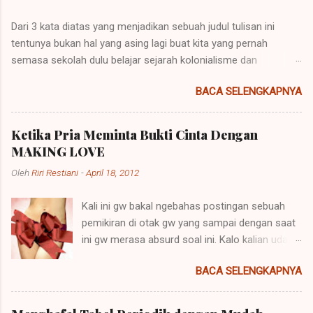
o
m
Dari 3 kata diatas yang menjadikan sebuah judul tulisan ini
e
n
tentunya bukan hal yang asing lagi buat kita yang pernah
t
semasa sekolah dulu belajar sejarah kolonialisme dan
a
imperialisme. Kolonialisme dan Imperialisme merupakan dua
r
BACA SELENGKAPNYA
bentuk kalimat yang mempunyai penjelasan yang berbeda
namun pada prinsipnya mempunyai maksud yang sama.
Imperialisme ialah sebuah kebijakan di mana sebuah negara
Ketika Pria Meminta Bukti Cinta Dengan
besar dapat memegang kendali atau pemerintahan atas daerah
MAKING LOVE
lain agar negara itu bisa dipelihara atau berkembang. Sebuah
Oleh
Riri Restiani
-
April 18, 2012
contoh imperialisme terjadi saat negara-negara itu
menaklukkan atau menempati tanah-tanah itu. Perkataan
Kali ini gw bakal ngebahas postingan sebuah
imperialisme berasal dari kata Latin "imperare" yang artinya
pemikiran di otak gw yang sampai dengan saat
"memerintah". Hak untuk memerintah (imperare) disebut
ini gw merasa absurd soal ini. Kalo kalian udah
"imperium". Orang yang diberi hak itu (diberi imperium) disebut
baca dari judulnya mungkin akan paham apa
"imperator". Yang lazimnya diberi imperium itu ialah raja, dan
BACA SELENGKAPNYA
yang akan dibahas disini.hehe Kenapa?
karena itu lambat-laun raja disebut imperator dan kerajaannya
Kenapa? Kenapa? Kenapa? dan Kenapa?
(ialah daerah dimana imper...
Banyak pria yang meminta making love kepada