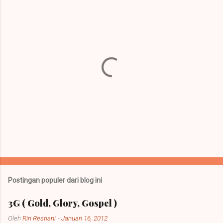
P
o
s
t
Postingan populer dari blog ini
i
n
3G ( Gold, Glory, Gospel )
g
K
Oleh
Riri Restiani
-
Januari 16, 2012