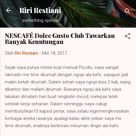
Langsung ke konten utama
Riri Restiani
something special
NESCAFÉ Dolce Gusto Club Tawarkan
Banyak Keuntungan
Oleh
Riri Restiani
-
Mei 18, 2017
Sejak saya punya mesin kopi manual Picollo, saya sangat
nikmatin me time dirumah dengan ngopi ala kafe, sayapun jadi
makin betah dirumah. Dalam sehari saya ngopi bisa 2 kali, siang
dikantor dan malam dirumah. Biasanya ngopi ala kafe saya
lakukan dimalam hari buat ningkatin mood, melepas lelah
setelah kerja seharian. Dalam seminggu saya cukup
membutuhkan10 kapsul pintar, saya selalu inginmengkreasikan
berbagai aneka rasanya, apalagi kalau akhir pekan saya me
time dirumah, enaknya berkreasi minuman dingin ala kafe.