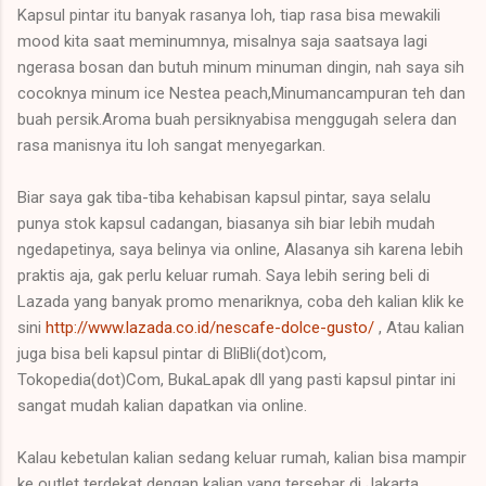
Kapsul pintar itu banyak rasanya loh, tiap rasa bisa mewakili
mood kita saat meminumnya, misalnya saja saatsaya lagi
ngerasa bosan dan butuh minum minuman dingin, nah saya sih
cocoknya minum ice Nestea peach,Minumancampuran teh dan
buah persik.Aroma buah persiknyabisa menggugah selera dan
rasa manisnya itu loh sangat menyegarkan.
Biar saya gak tiba-tiba kehabisan kapsul pintar, saya selalu
punya stok kapsul cadangan, biasanya sih biar lebih mudah
ngedapetinya, saya belinya via online, Alasanya sih karena lebih
praktis aja, gak perlu keluar rumah. Saya lebih sering beli di
Lazada yang banyak promo menariknya, coba deh kalian klik ke
sini
http://www.lazada.co.id/nescafe-dolce-gusto/
, Atau kalian
juga bisa beli kapsul pintar di BliBli(dot)com,
Tokopedia(dot)Com, BukaLapak dll yang pasti kapsul pintar ini
sangat mudah kalian dapatkan via online.
Kalau kebetulan kalian sedang keluar rumah, kalian bisa mampir
ke outlet terdekat dengan kalian yang tersebar di Jakarta.