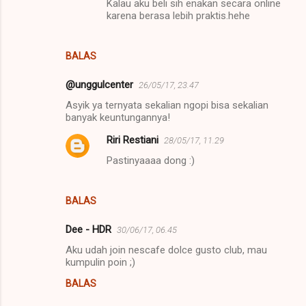
Kalau aku beli sih enakan secara online
karena berasa lebih praktis.hehe
BALAS
@unggulcenter
26/05/17, 23.47
Asyik ya ternyata sekalian ngopi bisa sekalian
banyak keuntungannya!
Riri Restiani
28/05/17, 11.29
Pastinyaaaa dong :)
BALAS
Dee - HDR
30/06/17, 06.45
Aku udah join nescafe dolce gusto club, mau
kumpulin poin ;)
BALAS