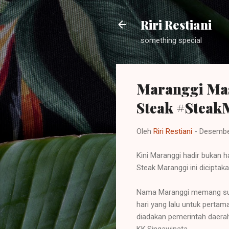
Riri Restiani
something special
Maranggi Mas
Steak #Steak
Oleh
Riri Restiani
-
Desembe
Kini Maranggi hadir bukan 
Steak Maranggi ini dicipta
Nama Maranggi memang suda
hari yang lalu untuk perta
diadakan pemerintah daerah
KK.Singawinata