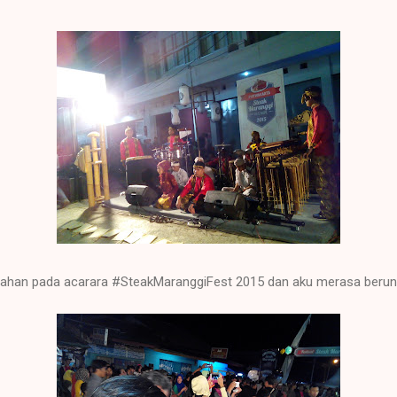
iahan pada acarara #SteakMaranggiFest 2015 dan aku merasa berun