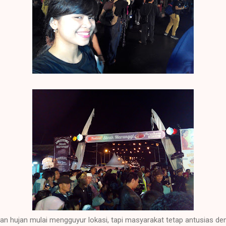
kan hujan mulai mengguyur lokasi, tapi masyarakat tetap antusias d