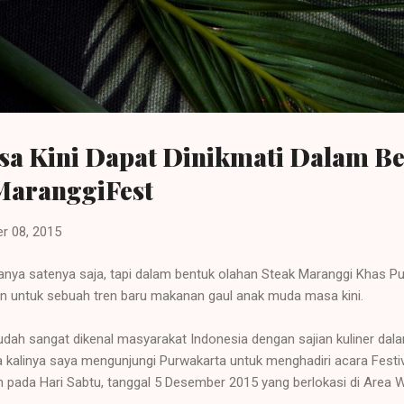
Langsung ke konten utama
a Kini Dapat Dinikmati Dalam B
MaranggiFest
r 08, 2015
hanya satenya saja, tapi dalam bentuk olahan Steak Maranggi Khas Pu
kan untuk sebuah tren baru makanan gaul anak muda masa kini.
h sangat dikenal masyarakat Indonesia dengan sajian kuliner dala
ma kalinya saya mengunjungi Purwakarta untuk menghadiri acara Festi
 pada Hari Sabtu, tanggal 5 Desember 2015 yang berlokasi di Area Wi