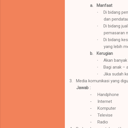
a.
Manfaat
Di bidang pe
·
dan pendata
Di bidang jua
·
pemasaran ny
Di bidang ke
·
yang lebih 
b.
Kerugian
Akan banyak 
·
Bagi anak – 
·
Jika sudah k
·
3.
Media komunikasi yang digu
Jawab :
-
Handphone
-
Internet
-
Komputer
-
Televise
-
Radio