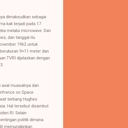
anya dimaksudkan sebagai
a kali terjadi pada 17
eka melalui microwave. Dan
s, dan tanggal itu
 November 1962 untuk
 berukuran 9×11 meter dan
aan TVRI dijelaskan dengan
3.
i asal muasalnya dari
onfrence on Space
awat terbang Hughes.
ia. Hal tersebut disambut
den RI. Selain
pentingan politik dimana
elit memungkinkan