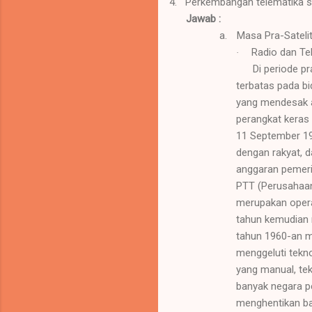
4.
Perkembangan telematika s
Jawab :
a.
Masa Pra-Sateli
Radio dan Te
·
Di periode p
terbatas pada bi
yang mendesak a
perangkat keras
11 September 19
dengan rakyat, d
anggaran pemeri
PTT (Perusahaan 
merupakan operat
tahun kemudian 
tahun 1960-an m
menggeluti tekn
yang manual, tek
banyak negara p
menghentikan b