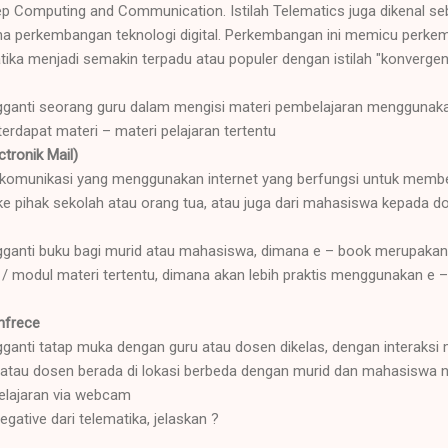
p Computing and Communication. Istilah Telematics juga dikenal seb
ena perkembangan teknologi digital. Perkembangan ini memicu perke
tika menjadi semakin terpadu atau populer dengan istilah "konvergen
ganti seorang guru dalam mengisi materi pembelajaran menggunaka
terdapat materi – materi pelajaran tertentu
ctronik Mail)
 komunikasi yang menggunakan internet yang berfungsi untuk member
u ke pihak sekolah atau orang tua, atau juga dari mahasiswa kepada d
ganti buku bagi murid atau mahasiswa, dimana e – book merupakan 
/ modul materi tertentu, dimana akan lebih praktis menggunakan e 
nfrece
ganti tatap muka dengan guru atau dosen dikelas, dengan interak
atau dosen berada di lokasi berbeda dengan murid dan mahasiswa n
elajaran via webcam
ative dari telematika, jelaskan ?