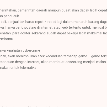
merintahan, pemerintah daerah maupun pusat akan dapak lebih cepat 
an penduduk
l beli, penjual tak harus repot – repot lagi dalam menaruh barang d
a, hanya perlu posting di internet atau web tertentu untuk menjual 
sehatan, para dokter sekarang sudah dapat bekerja lebih maksimal la
membantu
nya kejahatan cybercrime
anak, akan menimbulkan efek kecanduan terhadap game – game tert
ecanduan dengan internet, akan membuat seseorang menjadi malas u
nakan untuk telematika