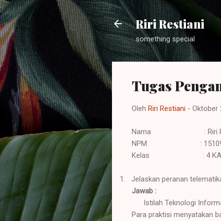
Riri Restiani
something special
Tugas Pengan
Oleh
Riri Restiani
-
Oktober 
Nama
: Riri
NPM
: 151
Kelas
: 4 K
1.
Jelaskan peranan telematik
Jawab :
Istilah Teknologi Infor
Para praktisi menyatakan