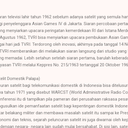
ran televisi lahir tahun 1962 sebelum adanya satelit yang semula h
i penyelenggara Asian Games IV di Jakarta. Siaran percobaan pertam
ng menyiarkan upacara peringatan kemerdekaan RI dari Istana Merd
 Agustus 1962, TVRI bisa menyiarkan upacara pembukaan Asian Game
ai hari jadi TVRI. Terdorong oleh inovasi, akhirnya pada tanggal 14
 TVRI memberanikan diri melakukan siaran langsung dari studio yang
ang memadai. Lebih setahun setelah siaran pertama, barulah keberad
asan TVRI melalui Keppres No. 215/1963 tertanggal 20 Oktober 196
telit Domestik Palapa)
ran satelit bagi telekomunikasi domestik di Indonesia bisa ditelusur
wa tahun 1971 yang disebut WARCST (World Administrative Radio C
nferensi itu di tampilkan pila pameran dari perusahaan raksasa pes
gusulkan ide pemanfaatan satelit bagi kepentingan domestik Indones
ar belakang militer dan membawa masalah satelit itu sampai ke Presi
omi dan teknis, sejarah peluncuran satelit ini juga diwarnai oleh ke
engan negara- negara lain sudah mulai bersahabat. Di sisi lain, sat