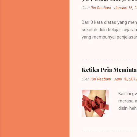
Oleh
Riri Restiani
-
Januari 16, 
Dari 3 kata diatas yang men
sekolah dulu belajar sejar
yang mempunyai penjelasan
sebuah kebijakan di mana 
itu bisa dipelihara atau be
menempati tanah-tanah itu. 
memerintah (imperare) diseb
Ketika Pria Memint
diberi imperium itu ialah ra
Oleh
Riri Restiani
-
April 18, 201
Kali ini 
merasa a
disini.h
kepada p
oleh tind
heran ap