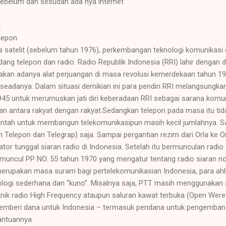
ebelum dan sesudah ada nya internet
t
lepon
ra satelit (sebelum tahun 1976), perkembangan teknologi komunikasi
dang telepon dan radio. Radio Republik Indonesia (RRI) lahir dengan 
kan adanya alat perjuangan di masa revolusi kemerdekaan tahun 
 seadanya. Dalam situasi demikian ini para pendiri RRI melangsungk
45 untuk merumuskan jati diri keberadaan RRI sebagai sarana komun
an antara rakyat dengan rakyat.Sedangkan telepon pada masa itu tida
ntah untuk membangun telekomunikasipun masih kecil jumlahnya. Saat
Telepon dan Telegrap) saja. Sampai pergantian rezim dari Orla ke Or
or tunggal siaran radio di Indonesia. Setelah itu bermunculan radio
muncul PP NO. 55 tahun 1970 yang mengatur tentang radio siaran n
erupakan masa suram bagi pertelekomunikasian Indonesia, para ahli
ologi sederhana dan “kuno”. Misalnya saja, PTT masih menggunakan s
nik radio High Frequency ataupun saluran kawat terbuka (Open Were 
emberi dana untuk Indonesia – termasuk pendana untuk pengembang
antuannya.