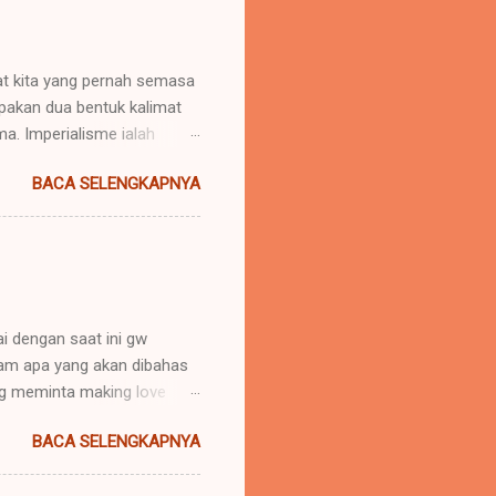
uat kita yang pernah semasa
upakan dua bentuk kalimat
. Imperialisme ialah
 daerah lain agar negara
BACA SELENGKAPNYA
u menaklukkan atau
nya "memerintah". Hak untuk
imperator". Yang lazimnya
(ialah daerah dimana imper...
i dengan saat ini gw
aham apa yang akan dibahas
g meminta making love
ankah cinta itu dibuktikan
BACA SELENGKAPNYA
dari kata NAFSU.. ? Gw
s dan mencinta hanya ingin