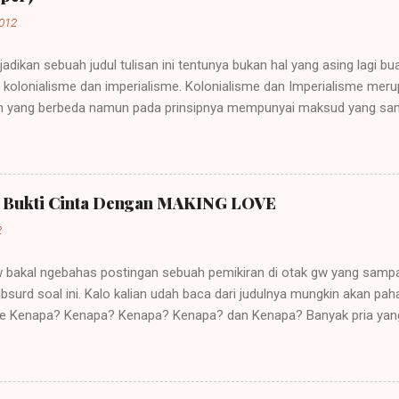
2012
jadikan sebuah judul tulisan ini tentunya bukan hal yang asing lagi b
ah kolonialisme dan imperialisme. Kolonialisme dan Imperialisme mer
 yang berbeda namun pada prinsipnya mempunyai maksud yang sama
sebuah negara besar dapat memegang kendali atau pemerintahan atas
rkembang. Sebuah contoh imperialisme terjadi saat negara-negara it
Perkataan imperialisme berasal dari kata Latin "imperare" yang arti
ut "imperium". Orang yang diberi hak itu (diberi imperium) disebut "
a Bukti Cinta Dengan MAKING LOVE
ja, dan karena itu lambat-laun raja disebut imperator dan kerajaannya 
2
gw bakal ngebahas postingan sebuah pemikiran di otak gw yang sampa
bsurd soal ini. Kalo kalian udah baca dari judulnya mungkin akan p
ehe Kenapa? Kenapa? Kenapa? Kenapa? dan Kenapa? Banyak pria yan
asangannya sebagai tanda bukti cinta mereka pada saat pacaran. Buk
akan yang didasari kasih sayang yang tulus bukannya hanya sekedar 
a benar semua pria menilai suatu hubungan hanya dari segi sex beba