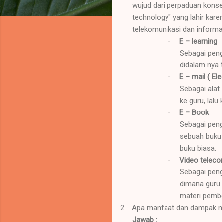
wujud dari perpaduan konse
technology" yang lahir kar
telekomunikasi dan informa
E – learning
·
Sebagai peng
didalam nya 
E – mail ( Ele
·
Sebagai alat
ke guru, lal
E – Book
·
Sebagai peng
sebuah buku 
buku biasa.
Video teleco
·
Sebagai peng
dimana guru 
materi pemb
2.
Apa manfaat dan dampak neg
Jawab :