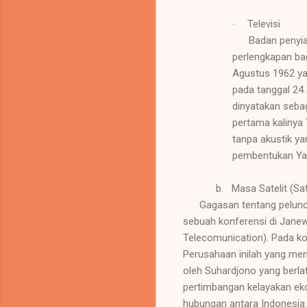
Televisi
·
Badan penyia
perlengkapan bag
Agustus 1962 ya
pada tanggal 24
dinyatakan sebag
pertama kalinya
tanpa akustik y
pembentukan Yay
b.
Masa Satelit (Sa
Gagasan tentang peluncu
sebuah konferensi di Jane
Telecomunication). Pada ko
Perusahaan inilah yang men
oleh Suhardjono yang berlat
pertimbangan kelayakan ekon
hubungan antara Indonesia d