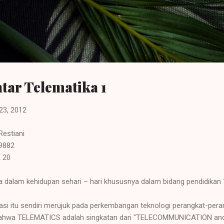
Langsung ke konten utama
tar Telematika 1
23, 2012
 Restiani
09882
A 20
a dalam kehidupan sehari – hari khususnya dalam bidang pendidikan 
masi itu sendiri merujuk pada perkembangan teknologi perangkat-pera
 bahwa TELEMATICS adalah singkatan dari "TELECOMMUNICATION an