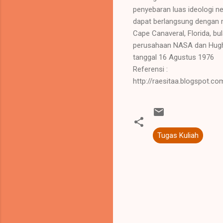
penyebaran luas ideologi n
dapat berlangsung dengan mu
Cape Canaveral, Florida, b
perusahaan NASA dan Hughes
tanggal 16 Agustus 1976
Referensi :
http://raesitaa.blogspot.c
Tugas Kuliah
K
o
m
e
n