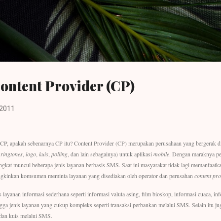
Langsung ke konten utama
ontent Provider (CP)
 2011
g CP, apakah sebenarnya CP itu? Content Provider (CP) merupakan perusahaan yang bergerak di
ringtones
,
logo
,
kuis
,
polling
, dan lain sebagainya) untuk aplikasi
mobile
. Dengan maraknya p
kat muncul beberapa jenis layanan berbasis SMS. Saat ini masyarakat tidak lagi memanfaa
kinkan komsumen meminta layanan yang disediakan oleh operator dan perusahan
content pro
s layanan informasi sederhana seperti informasi valuta asing, film bioskop, informasi cuaca, inf
gga jenis layanan yang cukup kompleks seperti transaksi perbankan melalui SMS. Selain itu ju
g dan kuis melalui SMS.