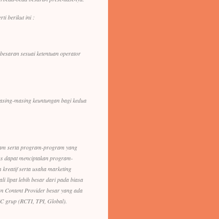
i berikut ini :
besaran sesuai ketentuan operator
masing-masing keuntungan bagi kedua
agam serta program-program yang
arus dapat menciptakan program-
kreatif serta usaha marketing
i lipat lebih besar dari pada biasa
n Content Provider besar yang ada
C grup (RCTI, TPI, Global).