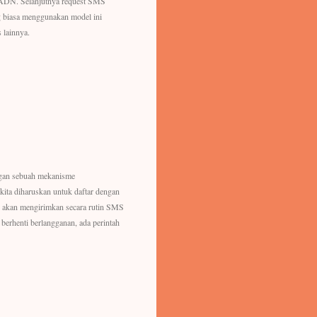
e ADN. Selanjutnya request SMS
g biasa menggunakan model ini
 lainnya.
engan sebuah mekanisme
 kita diharuskan untuk daftar dengan
er akan mengirimkan secara rutin SMS
berhenti berlangganan, ada perintah