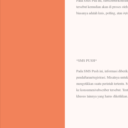
Pada SMS Pull ini, subscriber/konsu
tersebut kemudian akan di proses ole
biasanya adalah kuis, polling, atau
inf
*SMS PUSH*
Pada SMS Push ini, informasi diberik
pendaftaran/registrasi. Misalnya untuk
mengetikkan suatu perintah tertentu. 
ke konsumen/subscriber tersebut. Ten
khusus lainnya yang harus diketikkan