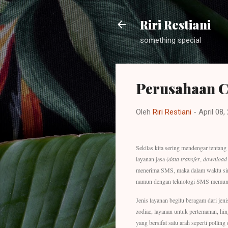
Riri Restiani
something special
Perusahaan C
Oleh
Riri Restiani
-
April 08,
Sekilas kita sering mendengar tentan
layanan jasa (
data transfer
,
download 
menerima SMS, maka dalam waktu sing
namun dengan teknologi SMS memung
Jenis layanan begitu beragam dari jeni
zodiac, layanan untuk pertemanan, hin
yang bersifat satu arah seperti pollin