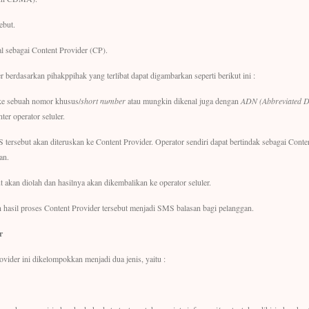
ebut.
al sebagai Content Provider (CP).
 berdasarkan pihakppihak yang terlibat dapat digambarkan seperti berikut ini :
e sebuah nomor khusus/
short number
atau mungkin dikenal juga dengan
ADN (Abbreviated D
er operator seluler.
 tersebut akan diteruskan ke Content Provider. Operator sendiri dapat bertindak sebagai Cont
an.
 akan diolah dan hasilnya akan dikembalikan ke operator seluler.
hasil proses Content Provider tersebut menjadi SMS balasan bagi pelanggan.
r
vider ini dikelompokkan menjadi dua jenis, yaitu :