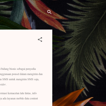
 bidang bisnis sebagai penyedia
enggunaan ponsel dalam mengirim dan
tkan SMS untuk mengirim SMS saja,
vider
.
ormasi kemacetan lalu lintas, info
ga ada layanan mobile data content