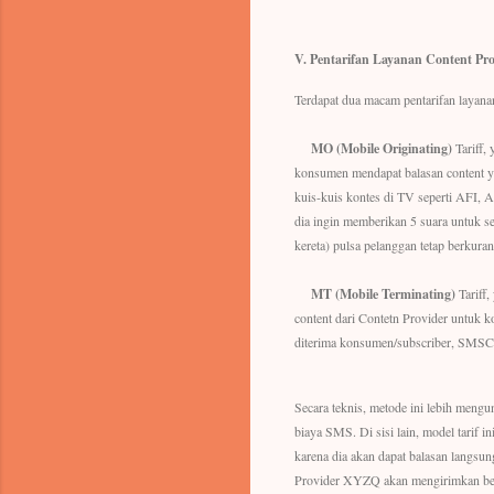
V.
Pentarifan Layanan Content Pro
Terdapat dua macam pentarifan layanan 
MO (Mobile Originating)
Tariff,
konsumen mendapat balasan content ya
kuis-kuis kontes di TV seperti AFI, 
dia ingin memberikan 5 suara untuk s
kereta) pulsa pelanggan tetap berkur
MT (Mobile Terminating)
Tariff
content dari Contetn Provider untuk 
diterima konsumen/subscriber, SMSC 
Secara teknis, metode ini lebih meng
biaya SMS. Di sisi lain, model tarif 
karena dia akan dapat balasan langsu
Provider XYZQ akan mengirimkan berit