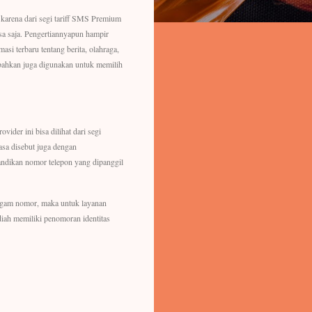
karena dari segi tariff SMS Premium
sa saja. Pengertiannyapun hampir
 terbaru tentang berita, olahraga,
 bahkan juga digunakan untuk memilih
der ini bisa dilihat dari segi
iasa disebut juga dengan
sandikan nomor telepon yang dipanggil
agam nomor, maka untuk layanan
diah memiliki penomoran identitas