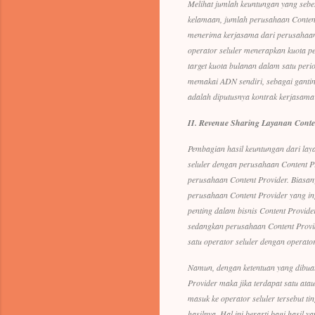
Melihat jumlah keuntungan yang sebe
kelamaan, jumlah perusahaan Content 
menerima kerjasama dari perusahaan
operator seluler menerapkan kuota pe
target kuota bulanan dalam satu peri
memakai ADN sendiri, sebagai ganti
adalah diputusnya kontrak kerjasama
II.
Revenue Sharing Layanan Conten
Pembagian hasil keuntungan dari laya
seluler dengan perusahaan Content Pr
perusahaan Content Provider. Biasany
perusahaan Content Provider yang in
penting dalam bisnis Content Provide
sedangkan perusahaan Content Provid
satu operator seluler dengan operator
Namun, dengan ketentuan yang dibuat
Provider maka jika terdapat satu at
masuk ke operator seluler tersebut ti
hasilnya. Hal ini berarti bagi hasil