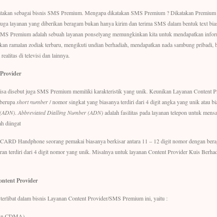
ikatakan sebagai bisnis SMS Premium. Mengapa dikatakan SMS Premium ? Dikatakan Premium 
n juga layanan yang diberikan beragam bukan hanya kirim dan terima SMS dalam bentuk text bia
SMS Premium adalah sebuah layanan ponselyang memungkinkan kita untuk mendapatkan informasi
atkan ramalan zodiak terbaru, mengikuti undian berhadiah, mendapatkan nada sambung pribadi,
realitas di televisi dan lainnya.
Provider
sa disebut juga SMS Premium memiliki karakteristik yang unik. Keunikan Layanan Content Provi
 berupa
short number
/ nomor singkat yang biasanya terdiri dari 4 digit angka yang unik atau b
 (ADN)
.
Abbreviated Dialling Number (ADN)
adalah fasilitas pada layanan telepon untuk men
h diingat
 CARD Handphone seorang pemakai biasanya berkisar antara 11 – 12 digit nomor dengan ber
an terdiri dari 4 digit nomor yang unik. Misalnya untuk layanan Content Provider Kuis Berha
ontent Provider
g terlibat dalam bisnis Layanan Content Provider/SMS Premium ini, yaitu :
pun CDMA).