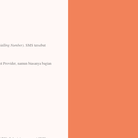
ialling Number)
. SMS tersebut
ent Provider, namun biasanya bagian