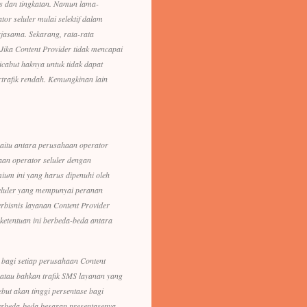
as dan tingkatan. Namun lama-
or seluler mulai selektif dalam
jasama. Sekarang, rata-rata
Jika Content Provider tidak mencapai
icabut haknya untuk tidak dapat
trafik rendah. Kemungkinan lain
yaitu antara perusahaan operator
aan operator seluler dengan
mium ini yang harus dipenuhi oleh
seluler yang mempunyai peranan
erbisnis layanan Content Provider
ketentuan ini berbeda-beda antara
 bagi setiap perusahaan Content
 atau bahkan trafik SMS layanan yang
but akan tinggi persentase bagi
 berbeda-beda besaran presentasenya.