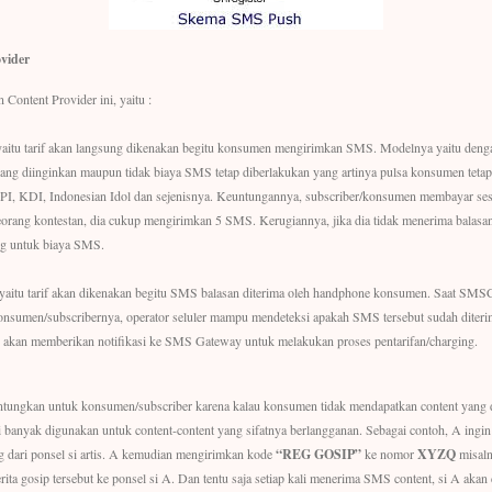
vider
Content Provider ini, yaitu :
 yaitu tarif akan langsung dikenakan begitu konsumen mengirimkan SMS. Modelnya yaitu den
ng diinginkan maupun tidak biaya SMS tetap diberlakukan yang artinya pulsa konsumen tetap 
API, KDI, Indonesian Idol dan sejenisnya. Keuntungannya, subscriber/konsumen membayar ses
eorang kontestan, dia cukup mengirimkan 5 SMS. Kerugiannya, jika dia tidak menerima balasan
ang untuk biaya SMS.
, yaitu tarif akan dikenakan begitu SMS balasan diterima oleh handphone konsumen. Saat SMSC
konsumen/subscribernya, operator seluler mampu mendeteksi apakah SMS tersebut sudah diter
akan memberikan notifikasi ke SMS Gateway untuk melakukan proses pentarifan/charging.
untungkan untuk konsumen/subscriber karena kalau konsumen tidak mendapatkan content yang d
ini banyak digunakan untuk content-content yang sifatnya berlangganan. Sebagai contoh, A ingin
ng dari ponsel si artis. A kemudian mengirimkan kode
“REG GOSIP”
ke nomor
XYZQ
misaln
a gosip tersebut ke ponsel si A. Dan tentu saja setiap kali menerima SMS content, si A akan 