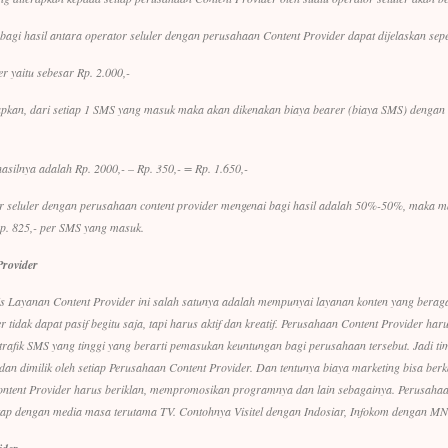
agi hasil antara operator seluler dengan perusahaan Content Provider dapat dijelaskan sepert
 yaitu sebesar Rp. 2.000,-
erapkan, dari setiap 1 SMS yang masuk maka akan dikenakan biaya
bearer
(biaya SMS) dengan 
asilnya adalah Rp. 2000,- – Rp. 350,- = Rp. 1.650,-
r seluler dengan perusahaan content provider mengenai bagi hasil adalah 50%-50%, maka 
Rp. 825,- per SMS yang masuk.
Provider
nis Layanan Content Provider ini salah satunya adalah mempunyai layanan konten yang ber
 tidak dapat pasif begitu saja, tapi harus aktif dan kreatif. Perusahaan Content Provider h
fik SMS yang tinggi yang berarti pemasukan keuntungan bagi perusahaan tersebut. Jadi tim 
an dimilik oleh setiap Perusahaan Content Provider. Dan tentunya biaya marketing bisa berkal
ontent Provider harus beriklan, mempromosikan programnya dan lain sebagainya. Perusahaa
tap dengan media masa terutama TV. Contohnya Visitel dengan Indosiar, Infokom dengan MN