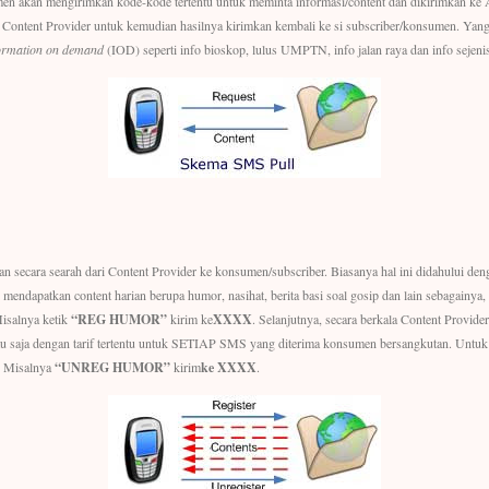
men akan mengirimkan kode-kode tertentu untuk meminta informasi/content dan dikirimkan k
h Content Provider untuk kemudian hasilnya kirimkan kembali ke si subscriber/konsumen. Yan
ormation on demand
(IOD) seperti info bioskop, lulus UMPTN, info jalan raya dan info sejenis
an secara searah dari Content Provider ke konsumen/subscriber. Biasanya hal ini didahului d
 mendapatkan content harian berupa humor, nasihat, berita basi soal gosip dan lain sebagainya,
Misalnya ketik
“REG HUMOR”
kirim ke
XXXX
. Selanjutnya, secara berkala Content Provid
tu saja dengan tarif tertentu untuk SETIAP SMS yang diterima konsumen bersangkutan. Untuk 
. Misalnya
“UNREG HUMOR”
kirim
ke XXXX
.