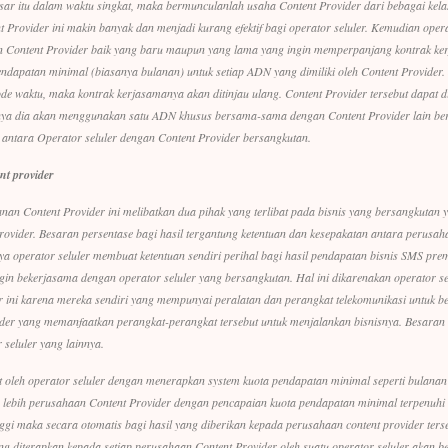
sar itu dalam waktu singkat, maka bermunculanlah usaha Content Provider dari bebagai kel
Provider ini makin banyak dan menjadi kurang efektif bagi operator seluler. Kemudian operat
 Content Provider baik yang baru maupun yang lama yang ingin memperpanjang kontrak ker
ndapatan minimal (biasanya bulanan) untuk setiap ADN yang dimiliki oleh Content Provider. 
ode waktu, maka kontrak kerjasamanya akan ditinjau ulang. Content Provider tersebut dapat d
nya dia akan menggunakan satu ADN khusus bersama-sama dengan Content Provider lain ber
 antara Operator seluler dengan Content Provider bersangkutan.
t provider
nan Content Provider ini melibatkan dua pihak yang terlibat pada bisnis yang bersangkutan 
ovider. Besaran persentase bagi hasil tergantung ketentuan dan kesepakatan antara perusah
a operator seluler membuat ketentuan sendiri perihal bagi hasil pendapatan bisnis SMS pre
gin bekerjasama dengan operator seluler yang bersangkutan. Hal ini dikarenakan operator 
r ini karena mereka sendiri yang mempunyai peralatan dan perangkat telekomunikasi untuk b
er yang memanfaatkan perangkat-perangkat tersebut untuk menjalankan bisnisnya. Besaran 
 seluler yang lainnya.
 oleh operator seluler dengan menerapkan system kuota pendapatan minimal seperti bulanan
au lebih perusahaan Content Provider dengan pencapaian kuota pendapatan minimal terpenuhi
nggi maka secara otomatis bagi hasil yang diberikan kepada perusahaan content provider terse
 yang diterapkan kepada setiap perusahaan Content Provider oleh suatu operator seluler akan