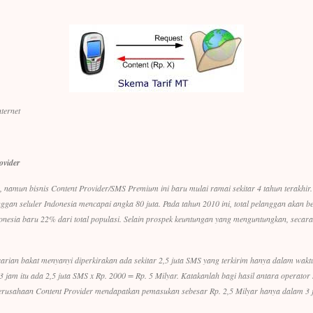
nternet
ovider
, namun bisnis Content Provider/SMS Premium ini baru mulai ramai sekitar 4 tahun terakhir
ggan seluler Indonesia mencapai angka 80 juta. Pada tahun 2010 ini, total pelanggan akan b
ndonesia baru 22% dari total populasi. Selain prospek keuntungan yang menguntungkan, seca
carian bakat menyanyi diperkirakan ada sekitar 2,5 juta SMS yang terkirim hanya dalam wakt
jam itu ada 2,5 juta SMS x Rp. 2000 = Rp. 5 Milyar. Katakanlah bagi hasil antara operator
rusahaan Content Provider mendapatkan pemasukan sebesar Rp. 2,5 Milyar hanya dalam 3 