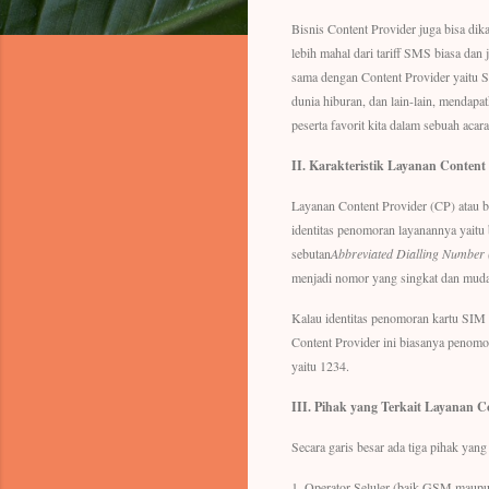
Bisnis Content Provider juga bisa d
lebih mahal dari tariff SMS biasa da
sama dengan Content Provider yaitu 
dunia hiburan, dan lain-lain, mendap
peserta favorit kita dalam sebuah acara 
II.
Karakteristik Layanan Content 
Layanan Content Provider (CP) atau bi
identitas penomoran layanannya yaitu
sebutan
Abbreviated Dialling Number
menjadi nomor yang singkat dan muda
Kalau identitas penomoran kartu SIM
Content Provider ini biasanya penomor
yaitu 1234.
III.
Pihak yang Terkait Layanan C
Secara garis besar ada tiga pihak yan
1. Operator Seluler (baik GSM mau