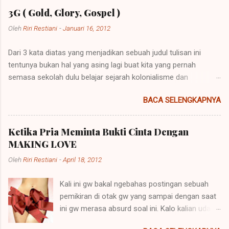
3G ( Gold, Glory, Gospel )
Oleh
Riri Restiani
-
Januari 16, 2012
Dari 3 kata diatas yang menjadikan sebuah judul tulisan ini
tentunya bukan hal yang asing lagi buat kita yang pernah
semasa sekolah dulu belajar sejarah kolonialisme dan
imperialisme. Kolonialisme dan Imperialisme merupakan dua
BACA SELENGKAPNYA
bentuk kalimat yang mempunyai penjelasan yang berbeda
namun pada prinsipnya mempunyai maksud yang sama.
Imperialisme ialah sebuah kebijakan di mana sebuah negara
Ketika Pria Meminta Bukti Cinta Dengan
besar dapat memegang kendali atau pemerintahan atas daerah
MAKING LOVE
lain agar negara itu bisa dipelihara atau berkembang. Sebuah
Oleh
Riri Restiani
-
April 18, 2012
contoh imperialisme terjadi saat negara-negara itu
menaklukkan atau menempati tanah-tanah itu. Perkataan
Kali ini gw bakal ngebahas postingan sebuah
imperialisme berasal dari kata Latin "imperare" yang artinya
pemikiran di otak gw yang sampai dengan saat
"memerintah". Hak untuk memerintah (imperare) disebut
ini gw merasa absurd soal ini. Kalo kalian udah
"imperium". Orang yang diberi hak itu (diberi imperium) disebut
baca dari judulnya mungkin akan paham apa
"imperator". Yang lazimnya diberi imperium itu ialah raja, dan