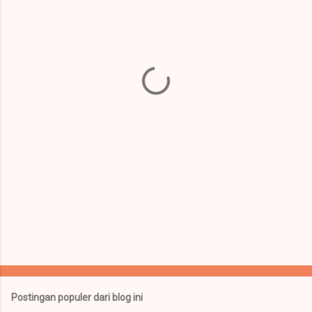
e
n
t
a
r
Postingan populer dari blog ini