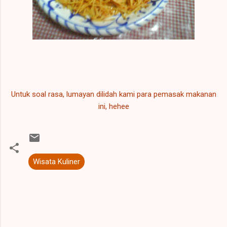
Untuk soal rasa, lumayan dilidah kami para pemasak makanan
ini, hehee
Wisata Kuliner
K
o
m