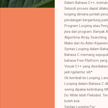
Dalam Bahasa C++, instruks
Seluruh proses dapat dilaku
looping dimana jumlah perul
perulangan bergantung pada
Program Looping atau Pengu
jiwa dari program. Banyak 
Algoritma Array, Searching,
Maka dari itu Aden Kejawen
Syntax Looping dalam Baha
Bahasa C memang sepopuler 
bahasa Free Platform yang 
Visual C++ yang disediaka
jadi ngelantur sih*
Ok kembali ke Looping, Lan
Looping dalam Bahasa C dib
sering dipakai ketimbang W
Do While lebih Fleksibel. 
boleh kok.
Syntax Looping For: