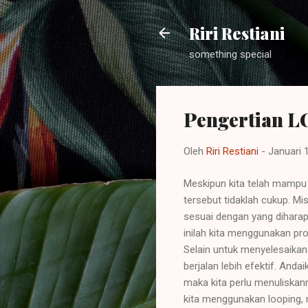
Riri Restiani
something special
Pengertian 
Oleh
Riri Restiani
-
Januari 
Meskipun kita telah mampu 
tersebut tidaklah cukup. Mis
sesuai dengan yang diharapk
inilah kita menggunakan pr
Selain untuk menyelesaikan
berjalan lebih efektif. And
maka kita perlu menuliskanny
kita menggunakan looping, 