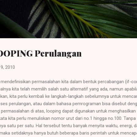
Langsung ke konten utama
LOOPING Perulangan
19, 2010
mendefinisikan permasalahan kita dalam bentuk percabangan (if-cond
alnya kita telah memilih salah satu alternatif yang ada, namun apabila
an, kita perlu kembali ke langkah-langkah sebelumnya untuk mencari 
oses perulangan, atau dalam bahasa pemrograman bisa disebut deng
 permasalahan di atas, looping dapat digunakan untuk menghasilkan
aikata kita perlu menuliskan nomor urut dari no.1 hingga no.100. Tan
a satu per satu. Hal tersebut tentu banyak menyita waktu, energi, dan
maka setidaknya hanya butuh beberapa baris perintah untuk mencapai