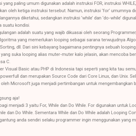
i yang paling umum digunakan adalah instruksi FOR, instruksi WHILE
kan oleh ketiga instruksi tersebut. Namun, instruksi ’for’ umumnya 
angannya diketahui, sedangkan instruksi ’while’ dan ’do-while’ digun
 suatu kondisi.
langan adalah suatu yang wajib dikuasai oleh seorang Programmer, 
Algoritma yang memerlukan looping sebagai sarana terwujudnya Algor
 Sorting, dll. Dari sini kebayang bagaimana pentingnya sebuah loopi
 yang suka looping alias muter-muter kalo jelasin, akan mencoba be
sa C.
Visual Basic atau PHP di Indonesia tapi seperti yang kita tau se
powerfull dan merupakan Source Code dari Core Linux, dan Unix. Sela
n oleh Microsoft juga menjadi pertimbangan untuk mengembangkan b
gsung aja!
agi menjadi 3 yaitu For, While dan Do While. For digunakan untuk Lo
hile dan Do While. Sementara While dan Do While adalah Looping Con
Tergantung anda sendiri selaku programmer ingin menggunakan yang