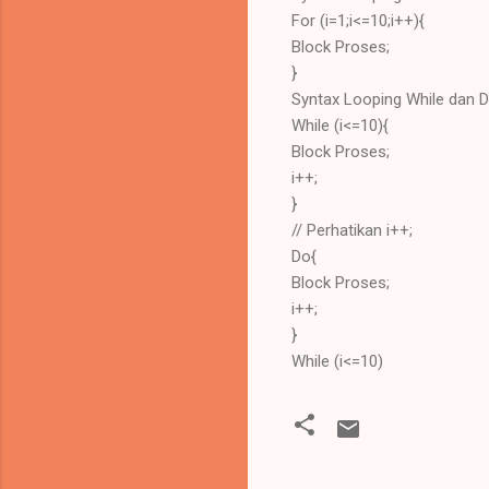
For (i=1;i<=10;i++){
Block Proses;
}
Syntax Looping While dan D
While (i<=10){
Block Proses;
i++;
}
// Perhatikan i++;
Do{
Block Proses;
i++;
}
While (i<=10)
K