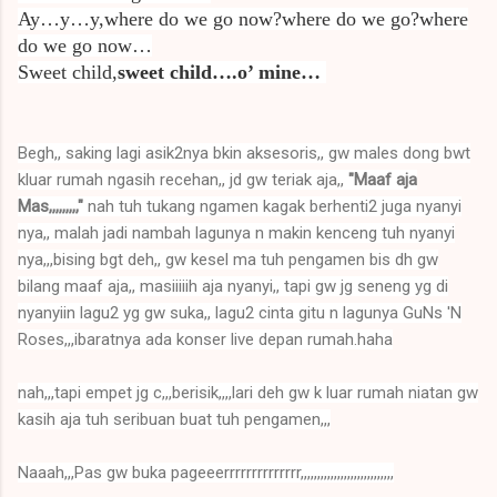
Ay…y…y,where do we go now?where do we go?where
do we go now…
Sweet child,
sweet child….o’ mine…
Begh,, saking lagi asik2nya bkin aksesoris,, gw males dong bwt
kluar rumah ngasih recehan,, jd gw teriak aja,,
"Maaf aja
Mas,,,,,,,,,"
nah tuh tukang ngamen kagak berhenti2 juga nyanyi
nya,, malah jadi nambah lagunya n makin kenceng tuh nyanyi
nya,,,bising bgt deh,, gw kesel ma tuh pengamen bis dh gw
bilang maaf aja,, masiiiiih aja nyanyi,, tapi gw jg seneng yg di
nyanyiin lagu2 yg gw suka,, lagu2 cinta gitu n lagunya GuNs 'N
Roses,,,ibaratnya ada konser live depan rumah.haha
nah,,,tapi empet jg c,,,berisik,,,,lari deh gw k luar rumah niatan gw
kasih aja tuh seribuan buat tuh pengamen,,,
Naaah,,,Pas gw buka pageeerrrrrrrrrrrrrr,,,,,,,,,,,,,,,,,,,,,,,,,,,,