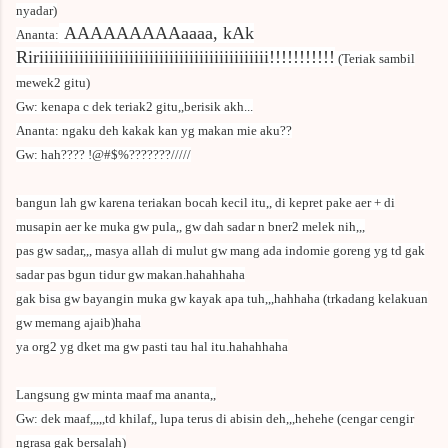
nyadar)
AAAAAAAAAaaaa, kAk
Ananta:
Ririiiiiiiiiiiiiiiiiiiiiiiiiiiiiiiiiiiiiiiiiiiiii!!!!!!!!!!!
(Teriak sambil
mewek2 gitu)
Gw: kenapa c dek teriak2 gitu,,berisik akh...
Ananta: ngaku deh kakak kan yg makan mie aku??
Gw: hah???? !@#$%???????/////
bangun lah gw karena teriakan bocah kecil itu,, di kepret pake aer + di
musapin aer ke muka gw pula,, gw dah sadar n bner2 melek nih,,,
pas gw sadar,,, masya allah di mulut gw mang ada indomie goreng yg td gak
sadar pas bgun tidur gw makan.hahahhaha
gak bisa gw bayangin muka gw kayak apa tuh,,,hahhaha (trkadang kelakuan
gw memang ajaib)haha
ya org2 yg dket ma gw pasti tau hal itu.hahahhaha
Langsung gw minta maaf ma ananta,,
Gw: dek maaf,,,,,td khilaf,, lupa terus di abisin deh,,,hehehe (cengar cengir
ngrasa gak bersalah)