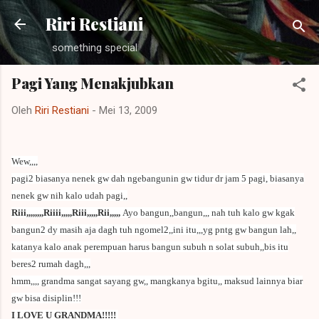
Langsung ke konten utama
Riri Restiani
something special
Pagi Yang Menakjubkan
Oleh
Riri Restiani
-
Mei 13, 2009
Wew,,,,
pagi2 biasanya nenek gw dah ngebangunin gw tidur dr jam 5 pagi, biasanya
nenek gw nih kalo udah pagi,,
Riii,,,,,,,,Riiii,,,,,Riii,,,,,Rii,,,,,
Ayo bangun,,bangun,,, nah tuh kalo gw kgak
bangun2 dy masih aja dagh tuh ngomel2,,ini itu,,,yg pntg gw bangun lah,,
katanya kalo anak perempuan harus bangun subuh n solat subuh,,bis itu
beres2 rumah dagh,,,
hmm,,,, grandma sangat sayang gw,, mangkanya bgitu,, maksud lainnya biar
gw bisa disiplin!!!
I LOVE U GRANDMA!!!!!