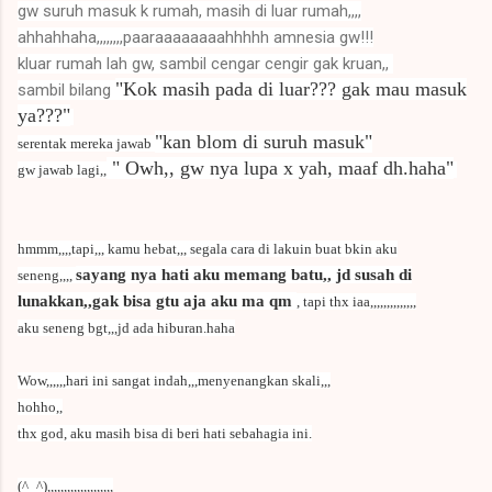
gw suruh masuk k rumah, masih di luar rumah,,,,
ahhahhaha,,,,,,,,paaraaaaaaaahhhhh amnesia gw!!!
kluar rumah lah gw, sambil cengar cengir gak kruan,,
"Kok masih pada di luar??? gak mau masuk
sambil bilang
ya???"
"kan blom di suruh masuk"
serentak mereka jawab
" Owh,, gw nya lupa x yah, maaf dh.haha"
gw jawab lagi,,
hmmm,,,,tapi,,, kamu hebat,,, segala cara di lakuin buat bkin aku
sayang nya hati aku memang batu,, jd susah di
seneng,,,,
lunakkan,,gak bisa gtu aja aku ma qm
, tapi thx iaa,,,,,,,,,,,,,,
aku seneng bgt,,,jd ada hiburan.haha
Wow,,,,,,hari ini sangat indah,,,menyenangkan skali,,,
hohho,,
thx god, aku masih bisa di beri hati sebahagia ini.
(^_^),,,,,,,,,,,,,,,,,,,,