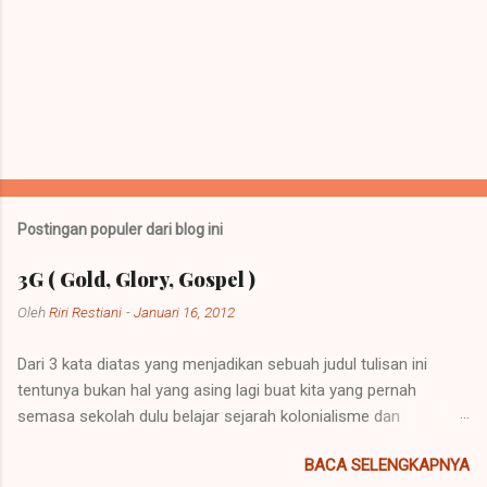
Postingan populer dari blog ini
3G ( Gold, Glory, Gospel )
Oleh
Riri Restiani
-
Januari 16, 2012
Dari 3 kata diatas yang menjadikan sebuah judul tulisan ini
tentunya bukan hal yang asing lagi buat kita yang pernah
semasa sekolah dulu belajar sejarah kolonialisme dan
imperialisme. Kolonialisme dan Imperialisme merupakan dua
BACA SELENGKAPNYA
bentuk kalimat yang mempunyai penjelasan yang berbeda