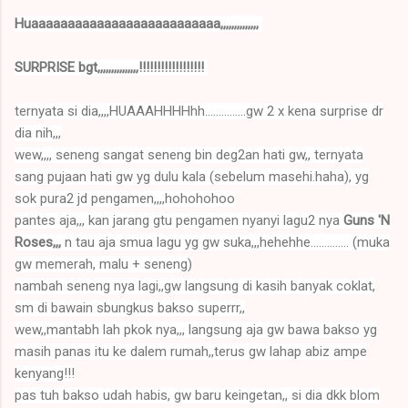
Huaaaaaaaaaaaaaaaaaaaaaaaaaa,,,,,,,,,,,,,,
SURPRISE bgt,,,,,,,,,,,,,,,!!!!!!!!!!!!!!!!!!
ternyata si dia,,,,HUAAAHHHHhh...............gw 2 x kena surprise dr
dia nih,,,
wew,,,, seneng sangat seneng bin deg2an hati gw,, ternyata
sang pujaan hati gw yg dulu kala (sebelum masehi.haha), yg
sok pura2 jd pengamen,,,,hohohohoo
pantes aja,,, kan jarang gtu pengamen nyanyi lagu2 nya
Guns 'N
Roses,,,
n tau aja smua lagu yg gw suka,,,hehehhe.............. (muka
gw memerah, malu + seneng)
nambah seneng nya lagi,,gw langsung di kasih banyak coklat,
sm di bawain sbungkus bakso superrr,,
wew,,mantabh lah pkok nya,,, langsung aja gw bawa bakso yg
masih panas itu ke dalem rumah,,terus gw lahap abiz ampe
kenyang!!!
pas tuh bakso udah habis, gw baru keingetan,, si dia dkk blom