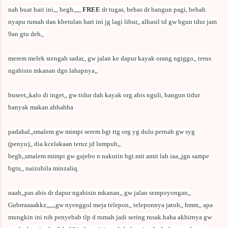
nah buat hari ini,,, begh,,,,,
FREE
dr tugas, bebas dr bangun pagi, bebah
nyapu rumah dan kbetulan hari ini jg lagi libur,, alhasil td gw bgun tdur jam
9an gtu deh,,
merem melek stengah sadar,, gw jalan ke dapur kayak orang ngiggo,, terus
ngabisin mkanan dgn lahapnya,,
buseet,,kalo di inget,, gw tidur dah kayak org abis nguli, bangun tidur
banyak makan.ahhahha
padahal,,smalem gw mimpi serem bgt ttg org yg dulu pernah gw syg
(penyu),, dia kcelakaan teruz jd lumpuh,,
begh,,smalem mimpi gw gajebo n nakutin bgt.mit amit lah iaa,,jgn sampe
bgtu,, naizubila minzaliq.
naah,,pas abis dr dapur ngabisin mkanan,, gw jalan sempoyongan,,
Gubrraaaakkz,,,,,,gw nyenggol meja telepon,, teleponnya jatoh,, hmm,, apa
mungkin ini nih penyebab tlp d rumah jadi sering rusak.haha akhirnya gw