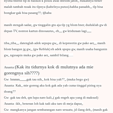
nyoba bnerin tlp di balikin k posisi awal sbelom jatoh,, bukannya bener
malah tambah rusak itu tlpnya (kabelnya putus).hahha paraahh,,, tlp bisa
bongkar gak bisa pasang!!!;-)(haha
masih stengah sadar,, gw tinggalin gtu aja tlp yg blom bner, duduklah gw di
depan TV, nonton kartun dinosaurus,, eh,,,, gw ktiduraan lagi,,,,,,
tiba,,tiba,,,, datenglah adek sepupu gw,,, di kepreeetin gw pake aer,,,, masih
blom bangun jg gw,,, (gw Kebluk) eh adek spupu gw, masih usaha bangunin
gw,, ngusapin muka gw pake aer,, sambil bilang......
(Kak itu tidurnya kok di mulutnya ada mie
Ananta:
gorengnya sih????)
Gw: hmmm,,,,,,,,,gak tau nih,, kok bisa yah??,, (muka bego gw)
Ananta: Kak,, mie goreng aku kok gak ada yah cuma tinggal piring nya
doang??
Gw: gak tau dek, qm lupa naro kali,,( gak engeh apa yang di maksud)
Ananta: ikh,, beneran loh kak tadi aku taro di meja dapur,,
Gw: mangkanya jangan sembarangan naro sesuatu, jd ilang deh,, (masih gak