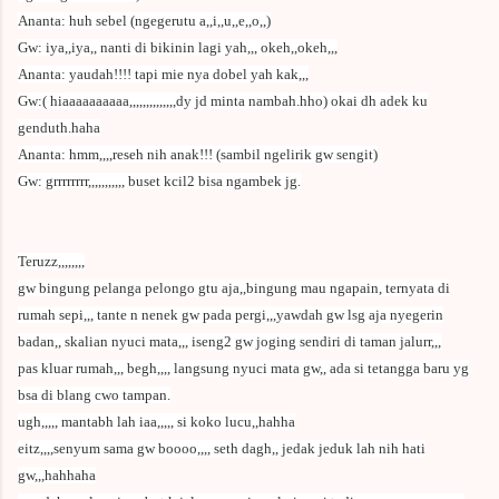
Ananta: huh sebel (ngegerutu a,,i,,u,,e,,o,,)
Gw: iya,,iya,, nanti di bikinin lagi yah,,, okeh,,okeh,,,
Ananta: yaudah!!!! tapi mie nya dobel yah kak,,,
Gw:( hiaaaaaaaaaa,,,,,,,,,,,,,,dy jd minta nambah.hho) okai dh adek ku
genduth.haha
Ananta: hmm,,,,reseh nih anak!!! (sambil ngelirik gw sengit)
Gw: grrrrrrrr,,,,,,,,,,, buset kcil2 bisa ngambek jg.
Teruzz,,,,,,,,
gw bingung pelanga pelongo gtu aja,,bingung mau ngapain, ternyata di
rumah sepi,,, tante n nenek gw pada pergi,,,yawdah gw lsg aja nyegerin
badan,, skalian nyuci mata,,, iseng2 gw joging sendiri di taman jalurr,,,
pas kluar rumah,,, begh,,,, langsung nyuci mata gw,, ada si tetangga baru yg
bsa di blang cwo tampan.
ugh,,,,, mantabh lah iaa,,,,, si koko lucu,,hahha
eitz,,,,senyum sama gw boooo,,,, seth dagh,, jedak jeduk lah nih hati
gw,,,hahhaha