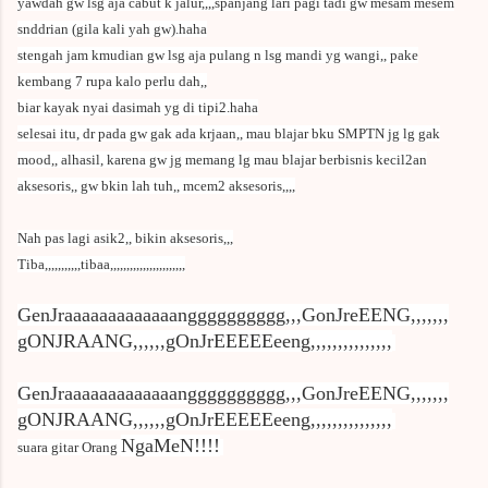
yawdah gw lsg aja cabut k jalur,,,,spanjang lari pagi tadi gw mesam mesem
snddrian (gila kali yah gw).haha
stengah jam kmudian gw lsg aja pulang n lsg mandi yg wangi,, pake
kembang 7 rupa kalo perlu dah,,
biar kayak nyai dasimah yg di tipi2.haha
selesai itu, dr pada gw gak ada krjaan,, mau blajar bku SMPTN jg lg gak
mood,, alhasil, karena gw jg memang lg mau blajar berbisnis kecil2an
aksesoris,, gw bkin lah tuh,, mcem2 aksesoris,,,,
Nah pas lagi asik2,, bikin aksesoris,,,
Tiba,,,,,,,,,,,tibaa,,,,,,,,,,,,,,,,,,,,,,,
GenJraaaaaaaaaaaaangggggggggg,,,GonJreEENG,,,,,,,
gONJRAANG,,,,,,gOnJrEEEEEeeng,,,,,,,,,,,,,,,
GenJraaaaaaaaaaaaangggggggggg,,,GonJreEENG,,,,,,,
gONJRAANG,,,,,,gOnJrEEEEEeeng,,,,,,,,,,,,,,,
NgaMeN!!!!
suara gitar Orang